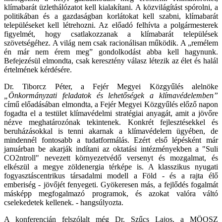
klímabarát üzlethálózatot kell kialakítani. A közvilágítást spórolni, a
politikában és a gazdaságban korlátokat kell szabni, klímabarát
településeket kell létrehozni. Az előadó felhívta a polgármesterek
figyelmét, hogy csatlakozzanak a klímabarát települések
szövetségéhez. A világ nem csak racionálisan működik. A „remélem
én már nem érem meg” gondolkodást abba kell hagynunk.
Befejezésül elmondta, csak keresztény válasz létezik az élet és halál
értelmének kérdésére.
Dr. Tiborcz Péter, a Fejér Megyei Közgyűlés alelnöke
„Önkormányzati feladatok és lehetőségek a klímavédelemben”
című előadásában elmondta, a Fejér Megyei Közgyűlés előző napon
fogadta el a testület klímavédelmi stratégiai anyagát, amit a jövőre
nézve meghatározónak tekintenek. Konkrét fejlesztésekkel és
beruházásokkal is tenni akarnak a klímavédelem ügyében, de
mindennél fontosabb a tudatformálás. Ezért első lépésként már
januárban be akarják indítani az oktatási intézményekben a "Suli
CO2ntroll" nevezett környezetvédő versenyt és mozgalmat, és
elkészül a megye zöldenergia térképe is. A klasszikus nyugati
fogyasztáscentrikus társadalmi modell a Föld - és a rajta élő
emberiség - jövőjét fenyegeti. Gyökeresen más, a fejlődés fogalmát
másképp megfogalmazó programok, és azokat valóra váltó
cselekedetek kellenek. - hangsúlyozta.
A konferencián felszólalt még Dr. Szűcs Lajos, a MÖOSZ