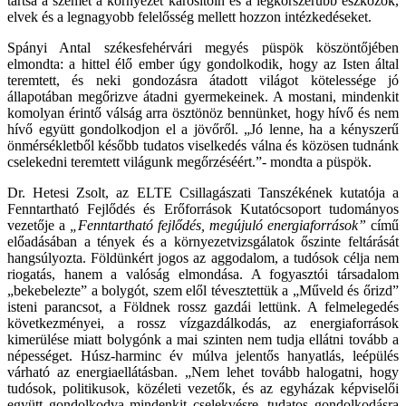
tartsa a szemét a környezet károsítóin és a legkorszerűbb eszközök,
elvek és a legnagyobb felelősség mellett hozzon intézkedéseket.
Spányi Antal székesfehérvári megyés püspök köszöntőjében
elmondta: a hittel élő ember úgy gondolkodik, hogy az Isten által
teremtett, és neki gondozásra átadott világot kötelessége jó
állapotában megőrizve átadni gyermekeinek. A mostani, mindenkit
komolyan érintő válság arra ösztönöz bennünket, hogy hívő és nem
hívő együtt gondolkodjon el a jövőről. „Jó lenne, ha a kényszerű
önmérsékletből később tudatos viselkedés válna és közösen tudnánk
cselekedni teremtett világunk megőrzéséért.”- mondta a püspök.
Dr. Hetesi Zsolt, az ELTE Csillagászati Tanszékének kutatója a
Fenntartható Fejlődés és Erőforrások Kutatócsoport tudományos
vezetője a
„Fenntartható fejlődés, megújuló energiaforrások”
című
előadásában a tények és a környezetvizsgálatok őszinte feltárását
hangsúlyozta. Földünkért jogos az aggodalom, a tudósok célja nem
riogatás, hanem a valóság elmondása. A fogyasztói társadalom
„bekebelezte” a bolygót, szem elől tévesztettük a „Műveld és őrizd”
isteni parancsot, a Földnek rossz gazdái lettünk. A felmelegedés
következményei, a rossz vízgazdálkodás, az energiaforrások
kimerülése miatt bolygónk a mai szinten nem tudja ellátni tovább a
népességet. Húsz-harminc év múlva jelentős hanyatlás, leépülés
várható az energiaellátásban. „Nem lehet tovább halogatni, hogy
tudósok, politikusok, közéleti vezetők, és az egyházak képviselői
együtt gondolkodva mindenkit cselekvésre, tudatos gondolkodásra