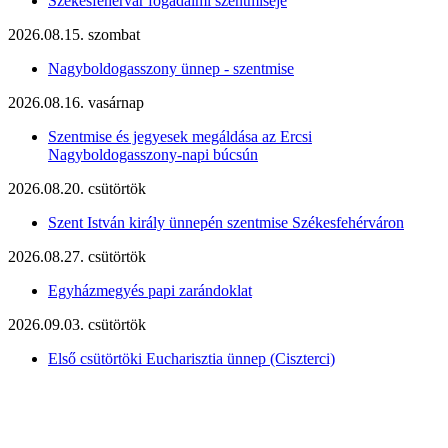
Székesfehérvár fogadalmi szentmiséje
2026.08.15. szombat
Nagyboldogasszony ünnep - szentmise
2026.08.16. vasárnap
Szentmise és jegyesek megáldása az Ercsi
Nagyboldogasszony-napi búcsún
2026.08.20. csütörtök
Szent István király ünnepén szentmise Székesfehérváron
2026.08.27. csütörtök
Egyházmegyés papi zarándoklat
2026.09.03. csütörtök
Első csütörtöki Eucharisztia ünnep (Ciszterci)