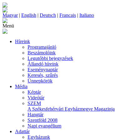
Magyar
|
English
|
Deutsch
|
Francais
|
Italiano
Menü
Híreink
Programajánló
Beszámolóink
Legutóbbi bejegyzések
Állandó híreink
Eseménynaptár
Keresés, szűrés
Ünnepkörök
Média
Képtár
Videótár
SZEM
A Székesfehérvári Egyházmegye Magazinja
Hangtár
Szentföld 2008
Napi evangélium
Adattár
Egyházunk