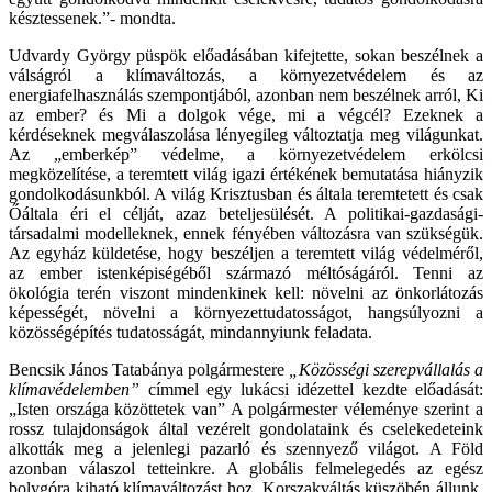
késztessenek.”- mondta.
Udvardy György püspök előadásában kifejtette, sokan beszélnek a
válságról a klímaváltozás, a környezetvédelem és az
energiafelhasználás szempontjából, azonban nem beszélnek arról, Ki
az ember? és Mi a dolgok vége, mi a végcél? Ezeknek a
kérdéseknek megválaszolása lényegileg változtatja meg világunkat.
Az „emberkép” védelme, a környezetvédelem erkölcsi
megközelítése, a teremtett világ igazi értékének bemutatása hiányzik
gondolkodásunkból. A világ Krisztusban és általa teremtetett és csak
Őáltala éri el célját, azaz beteljesülését. A politikai-gazdasági-
társadalmi modelleknek, ennek fényében változásra van szükségük.
Az egyház küldetése, hogy beszéljen a teremtett világ védelméről,
az ember istenképiségéből származó méltóságáról. Tenni az
ökológia terén viszont mindenkinek kell: növelni az önkorlátozás
képességét, növelni a környezettudatosságot, hangsúlyozni a
közösségépítés tudatosságát, mindannyiunk feladata.
Bencsik János Tatabánya polgármestere
„Közösségi szerepvállalás a
klímavédelemben”
címmel egy lukácsi idézettel kezdte előadását:
„Isten országa közöttetek van” A polgármester véleménye szerint a
rossz tulajdonságok által vezérelt gondolataink és cselekedeteink
alkották meg a jelenlegi pazarló és szennyező világot. A Föld
azonban válaszol tetteinkre. A globális felmelegedés az egész
bolygóra kiható klímaváltozást hoz. Korszakváltás küszöbén állunk.