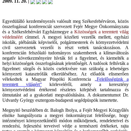
2009. 11. 20. |
Egyedülálló kezdeményezés valósult meg Székesfehérváron, közös
összefogással konferenciát szervezett Fejér Megye Önkormányzata
és a Székesfehérvári Egyházmegye a
Közösségek a teremtett világ
védelméért
címmel. A megyei közéleti vezetők mellett, egyházi
iskolák, plébániák képviselői, polgármesterek és környezetvédelmi
civil szervezetek vezetői is részt vettek tanácskozáson. A
konferencián felszólaló tudományos szakemberek a klímaváltozás
negatív következményeire hívták fel a figyelmet, és kiemelték a
helyi közösségek összefogásának jelentőségét. A tudósok felhívták a
figyelmet: sürgős és közös cselekvésre van szükség a lehetséges
környezeti katasztrófák elkerüléséhez. Az előadók elismerően
vélekedtek a Magyar Püspöki Konferencia
„Felelősségünk a
teremtett világért”
körleveléről, amely a keresztény
környezetvédelmi értékrend részletes kifejtését tartalmazza és
útmutatást ad a gyakorlati megvalósítására. A dokumentumot Dr.
Udvardy György esztergom-budapesti segédpüspök ismertette.
Megnyitó beszédében dr. Balogh Ibolya, a Fejér Megyei Közgyűlés
elnöke hangsúlyozta a megyei önkormányzat felelőssége, hogy
intézményei környezetkímélő módon működjenek, rendeleteivel és
rendezési, fejlesztési terveivel védje a természeti értékeket, rajta