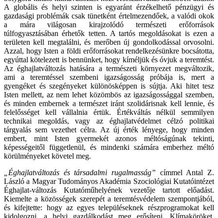
A globális és helyi szinten is egyaránt érzékelhető pénzügyi és
gazdasági problémák csak tünetként értelmezendőek, a valódi okok
a mára világosan kirajzolódó természeti erőforrások
túlfogyasztásában érhetők tetten. A tartós megoldásokat is ezen a
területen kell megtalálni, és merőben új gondolkodással orvosolni.
Azzal, hogy Isten a földi erőforrásokat rendelkezésünkre bocsátotta,
egyúttal kötelezett is bennünket, hogy kíméljük és óvjuk a teremtést.
Az éghajlatváltozás hatására a természeti környezet megváltozik,
ami a teremtéssel szembeni igazságosság próbája is, mert a
gyengéket és szegényeket különösképpen is sújtja. Aki hitet tesz
Isten mellett, az nem lehet közömbös az igazságossággal szemben,
és minden embernek a természet iránt szolidárisnak kell lennie, és
felelősséget kell vállalnia értük. Értékváltás nélkül semmilyen
technikai megoldás, vagy az éghajlatvédelmet célzó politikai
tárgyalás sem vezethet célra. Az új érték lényege, hogy minden
embert, mint Isten gyermekét azonos méltóságúnak tekinti,
képességeitől függetlenül, és mindenki számára emberhez méltó
körülményeket követel meg.
„Éghajlatváltozás és társadalmi rugalmasság”
címmel Antal Z.
László a Magyar Tudományos Akadémia Szociológiai Kutatóintézet
Éghajlat-változás Kutatóműhelyének vezetője tartott előadást.
Kiemelte a közösségek szerepét a teremtésvédelem szempontjából,
és kifejtette: hogy az egyes településeknek részprogramokat kell
kidolgozni, a helyi gazdálkodást meg erősíteni. Klímaköröket,