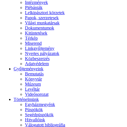
Intézmények
Plébániák
Lelkipásztori körzetek
Papok, szerzetesek
Világi munkatársak
Dokumentumok
Kitüntetések
Térkép
Miserend
Linkgyűjtemény
Nyertes pályázatok
Közbeszerzés
Adatvédelem
Gyűjteményeink
Bemutatás
Könyvtár
Múzeum
Levéltár
Videósorozat
Történelmünk
Egyházmegyénk
Püspökök
Segédpüspökök
Hitvallóink
Válogatott bibliográfia