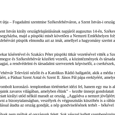
élet útja – Fogadalmi szentmise Székesfehérváron, a Szent István-i ország
ent István király országfelajánlásának napjáról augusztus 14-én, Szé
esegyházba, majd a püspöki misét követően a Nemzeti Emlékhelyen folyt
ehérvári püspök elmondta azt az imát, amellyel a hagyomány szerint a 
ekar kíséretével és Szakács Péter püspöki titkár vezetésével vitték a Sz
egye és Székesfehérvár közéleti vezetői, a közintézmények és társad
gjai, a rendvédelmi és társadalmi szervezetek képviselői, a cserkészek
ehérvár Televízió nézőit és a Katolikus Rádió hallgatóit, akik a média
ért, a Páduai Szent Antal és Szent II. János Pál pápa ereklyéért, ame
ombolt koronázó- templomban történteket idézi fel, hanem egy ma is akt
jaink zavaros világában, amelyben élünk” – kezdte ünnepi gondolatait a 
e miatt királyi utód nélkül maradt az ország. „Aggódva a nemzet jövőjéért
ni a bizonytalanságban, veszélyek és végpusztulás küszöbén is a rábízott
ánlással átadta az ország gondját, a nép gondviselésének terhét – békéve
élyek nem múltak el országunk felett. Sok vésszel kellett szembenéznünk