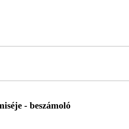
miséje
- beszámoló