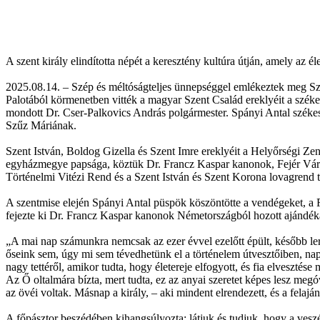
A szent király elindította népét a keresztény kultúra útján, amely az 
2025.08.14. – Szép és méltóságteljes ünnepséggel emlékeztek meg Sz
Palotából körmenetben vitték a magyar Szent Család ereklyéit a szék
mondott Dr. Cser-Palkovics András polgármester. Spányi Antal székesf
Szűz Máriának.
Szent István, Boldog Gizella és Szent Imre ereklyéit a Helyőrségi Zen
egyházmegye papsága, köztük Dr. Francz Kaspar kanonok, Fejér Várm
Történelmi Vitézi Rend és a Szent István és Szent Korona lovagrend ta
A szentmise elején Spányi Antal püspök köszöntötte a vendégeket, a F
fejezte ki Dr. Francz Kaspar kanonok Németországból hozott ajándéká
„A mai nap számunkra nemcsak az ezer évvel ezelőtt épült, később ler
őseink sem, úgy mi sem tévedhetünk el a történelem útvesztőiben, nap
nagy tettéről, amikor tudta, hogy életereje elfogyott, és fia elvesztés
Az Ő oltalmára bízta, mert tudta, ez az anyai szeretet képes lesz megóv
az övéi voltak. Másnap a király, – aki mindent elrendezett, és a felaj
A főpásztor beszédében kihangsúlyozta: látjuk és tudjuk, hogy a vesz