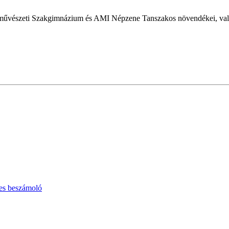
vészeti Szakgimnázium és AMI Népzene Tanszakos növendékei, valamin
pes beszámoló