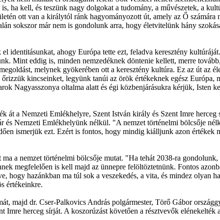
is, ha kell, és teszünk nagy dolgokat a tudomány, a művészetek, a kult
etén ott van a királytól ránk hagyományozott út, amely az Ő számára n
 Talán sokszor már nem is gondolunk arra, hogy életvitelünk hány szok
l identitásunkat, ahogy Európa tette ezt, feladva keresztény kultúráját. 
tünk. Mint eddig is, minden nemzedéknek döntenie kellett, merre tovább
 megoldást, melynek gyökerében ott a keresztény kultúra. Ez az út az él
on, őrizzük kincseinket, legyünk tanúi az örök értékeknek egész Európa,
arok Nagyasszonya oltalma alatt és égi közbenjárásukra kérjük, Isten 
k át a Nemzeti Emlékhelyre, Szent István király és Szent Imre herceg 
r és Nemzeti Emlékhelyünk nélkül. "A nemzet történelmi bölcsője nél
en ismerjük ezt. Ezért is fontos, hogy mindig kiálljunk azon értékek me
amit ma a nemzet történelmi bölcsője mutat. "Ha tehát 2038-ra gondolunk
 ennek megfelelően is kell majd az ünnepre felöltöztetnünk. Fontos azo
ve, hogy hazánkban ma túl sok a veszekedés, a vita, és mindez olyan ha
s értékeinkre.
át, majd dr. Cser-Palkovics András polgármester, Törő Gábor országgyű
t Imre herceg sírját. A koszorúzást követően a résztvevők elénekelté