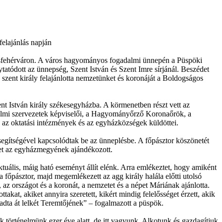
felajánlás napján
kesfehérváron. A város hagyományos fogadalmi ünnepén a Püspöki
atódott az ünnepség, Szent István és Szent Imre sírjánál. Beszédet
szent király felajánlotta nemzetünket és koronáját a Boldogságos
ent István király székesegyházba. A körmenetben részt vett az
almi szervezetek képviselői, a Hagyományőrző Koronaőrök, a
, az oktatási intézmények és az egyházközségek küldöttei.
 segítségével kapcsolódtak be az ünneplésbe. A főpásztor köszönetét
lyet az egyházmegyének ajándékozott.
uális, máig ható eseményt állít elénk. Arra emlékeztet, hogy amiként
főpásztor, majd megemlékezett az agg király halála előtti utolsó
, az országot és a koronát, a nemzetet és a népet Máriának ajánlotta.
akat, akiket annyira szeretett, kikért mindig felelősséget érzett, akik
l adta át lelkét Teremtőjének” – fogalmazott a püspök.
 történelmünk ezer éve alatt, de itt vagyunk. Alkotunk és gazdagítjuk