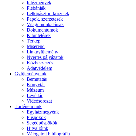
Intézmények
Plébániák
Lelkipásztori körzetek
Papok, szerzetesek
Világi munkatársak
Dokumentumok
Kitüntetések
Térkép
Miserend
Linkgyűjtemény
Nyertes pályázatok
Közbeszerzés
Adatvédelem
Gyűjteményeink
Bemutatás
Könyvtár
Múzeum
Levéltár
Videósorozat
Történelmünk
Egyházmegyénk
Püspökök
Segédpüspökök
Hitvallóink
Válogatott bibliográfia