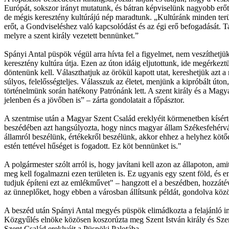
Európát, sokszor irányt mutatunk, és bátran képviselünk nagyobb erőt 
de mégis keresztény kultúrájú nép maradtunk. „Kultúránk minden terül
erőt, a Gondviseléshez való kapcsolódást és az égi erő befogadását.
melyre a szent király vezetett bennünket.”
Spányi Antal püspök végül arra hívta fel a figyelmet, nem veszíthetjük e
keresztény kultúra útja. Ezen az úton idáig eljutottunk, ide megérkez
döntenünk kell. Választhatjuk az örökül kapott utat, kereshetjük azt a
súlyos, felelősségteljes. Válasszuk az életet, menjünk a kipróbált út
történelmünk során hatékony Patrónánk lett. A szent király és a Magy
jelenben és a jövőben is” – zárta gondolatait a főpásztor.
A szentmise után a Magyar Szent Család ereklyéit körmenetben kísérté
beszédében azt hangsúlyozta, hogy nincs magyar állam Székesfehérvá
államról beszélünk, értékekről beszélünk, akkor ehhez a helyhez kötődő
estén tettével hűséget is fogadott. Ez köt bennünket is."
A polgármester szólt arról is, hogy javítani kell azon az állapoton, 
meg kell fogalmazni ezen területen is. Ez ugyanis egy szent föld, és
tudjuk építeni ezt az emlékművet" – hangzott el a beszédben, hozzáté
az ünneplőket, hogy ebben a városban állítsunk példát, gondolva közö
A beszéd után Spányi Antal megyés püspök elimádkozta a felajánló im
Közgyűlés elnöke közösen koszorúzta meg Szent István király és Szen
Szent Család ereklyéit a Püspöki Palotába.