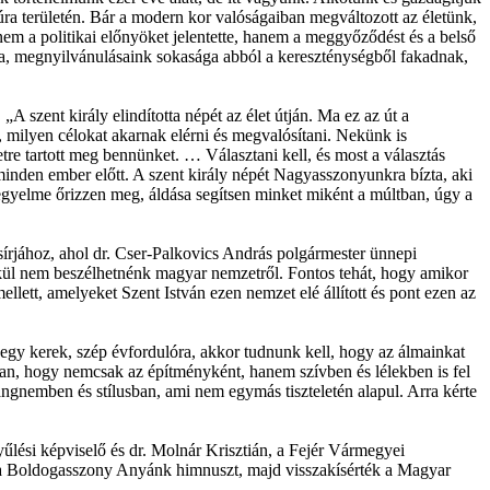
úra területén. Bár a modern kor valóságaiban megváltozott az életünk,
em a politikai előnyöket jelentette, hanem a meggyőződést és a belső
ása, megnyilvánulásaink sokasága abból a kereszténységből fakadnak,
„A szent király elindította népét az élet útján. Ma ez az út a
, milyen célokat akarnak elérni és megvalósítani. Nekünk is
etre tartott meg bennünket. … Választani kell, és most a választás
 minden ember előtt. A szent király népét Nagyasszonyunkra bízta, aki
kegyelme őrizzen meg, áldása segítsen minket miként a múltban, úgy a
sírjához, ahol dr. Cser-Palkovics András polgármester ünnepi
kül nem beszélhetnénk magyar nemzetről. Fontos tehát, hogy amikor
llett, amelyeket Szent István ezen nemzet elé állított és pont ezen az
, egy kerek, szép évfordulóra, akkor tudnunk kell, hogy az álmainkat
nban, hogy nemcsak az építményként, hanem szívben és lélekben is fel
ngnemben és stílusban, ami nem egymás tiszteletén alapul. Arra kérte
lési képviselő és dr. Molnár Krisztián, a Fejér Vármegyei
k a Boldogasszony Anyánk himnuszt, majd visszakísérték a Magyar