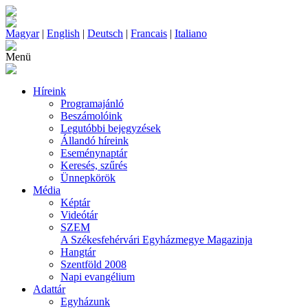
Magyar
|
English
|
Deutsch
|
Francais
|
Italiano
Menü
Híreink
Programajánló
Beszámolóink
Legutóbbi bejegyzések
Állandó híreink
Eseménynaptár
Keresés, szűrés
Ünnepkörök
Média
Képtár
Videótár
SZEM
A Székesfehérvári Egyházmegye Magazinja
Hangtár
Szentföld 2008
Napi evangélium
Adattár
Egyházunk