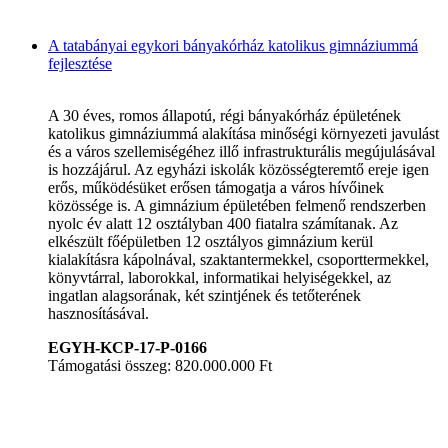
A tatabányai egykori bányakórház katolikus gimnáziummá
fejlesztése
A 30 éves, romos állapotú, régi bányakórház épületének
katolikus gimnáziummá alakítása minőségi környezeti javulást
és a város szellemiségéhez illő infrastrukturális megújulásával
is hozzájárul. Az egyházi iskolák közösségteremtő ereje igen
erős, működésüket erősen támogatja a város hívőinek
közössége is. A gimnázium épületében felmenő rendszerben
nyolc év alatt 12 osztályban 400 fiatalra számítanak. Az
elkészült főépületben 12 osztályos gimnázium kerül
kialakításra kápolnával, szaktantermekkel, csoporttermekkel,
könyvtárral, laborokkal, informatikai helyiségekkel, az
ingatlan alagsorának, két szintjének és tetőterének
hasznosításával.
EGYH-KCP-17-P-0166
Támogatási összeg: 820.000.000 Ft