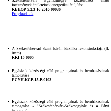
Székesfehérvári Egyházmegye közfeladatot ellátó
intézmények épületeinek energetikai felújítása
KEHOP-5.2.3-16-2016-00036
Projektadatok
A Székesfehérvári Szent István Bazilika rekonstrukciója (II.
ütem)
RKI-15-0005
Egyházak közösségi célú programjainak és beruházásainak
támogatása
EGYH-KCP-15-P-0103
Egyházak közösségi célú programjainak és beruházásainak
támogatása - "Székesfehérvári-Székesegyház és a Pátyi
templom"