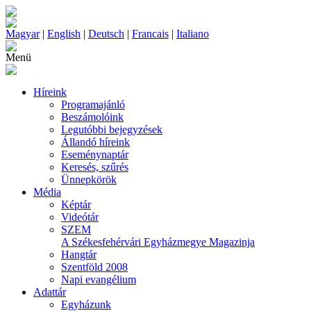
Magyar
|
English
|
Deutsch
|
Francais
|
Italiano
Menü
Híreink
Programajánló
Beszámolóink
Legutóbbi bejegyzések
Állandó híreink
Eseménynaptár
Keresés, szűrés
Ünnepkörök
Média
Képtár
Videótár
SZEM
A Székesfehérvári Egyházmegye Magazinja
Hangtár
Szentföld 2008
Napi evangélium
Adattár
Egyházunk