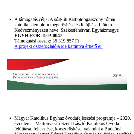
A támogatás célja: A sóskúti Kisboldogasszony római
katolikus templom megerősítése és felújítása I. ütem
Kedvezményezett neve: Székesfehérvári Egyházmegye
EGYH-EOR-19-P-0047
Támogatási összeg: 35 319 857 Ft
A projekt összefoglalója ide kattintva érhető el.
Magyar Katolikus Egyház óvodafejlesztési programja – 2020.
évi ütem – Martonvásári Szent László Katolikus Óvoda
felújítása, fejlesztése, korszerűsítése, valamint a Budaörsi