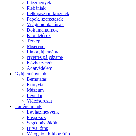
Intézmények
Plébániák
Lelkipásztori körzetek
Papok, szerzetesek
Világi munkatársak
Dokumentumok
Kitüntetések
Térkép
Miserend
Linkgyűjtemény
Nyertes pályázatok
Közbeszerzés
Adatvédelem
Gyűjteményeink
Bemutatás
Könyvtár
Múzeum
Levéltár
Videósorozat
Történelmünk
Egyházmegyénk
Püspökök
Segédpüspökök
Hitvallóink
Válogatott bibliográfia