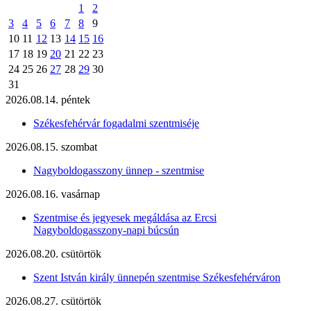
1
2
3
4
5
6
7
8
9
10
11
12
13
14
15
16
17
18
19
20
21
22
23
24
25
26
27
28
29
30
31
2026.08.14. péntek
Székesfehérvár fogadalmi szentmiséje
2026.08.15. szombat
Nagyboldogasszony ünnep - szentmise
2026.08.16. vasárnap
Szentmise és jegyesek megáldása az Ercsi
Nagyboldogasszony-napi búcsún
2026.08.20. csütörtök
Szent István király ünnepén szentmise Székesfehérváron
2026.08.27. csütörtök