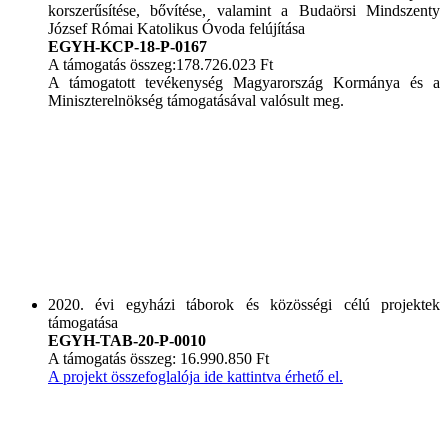
korszerűsítése, bővítése, valamint a Budaörsi Mindszenty
József Római Katolikus Óvoda felújítása
EGYH-KCP-18-P-0167
A támogatás összeg:178.726.023 Ft
A támogatott tevékenység Magyarország Kormánya és a
Miniszterelnökség támogatásával valósult meg.
2020. évi egyházi táborok és közösségi célú projektek
támogatása
EGYH-TAB-20-P-0010
A támogatás összeg: 16.990.850 Ft
A projekt összefoglalója ide kattintva érhető el.