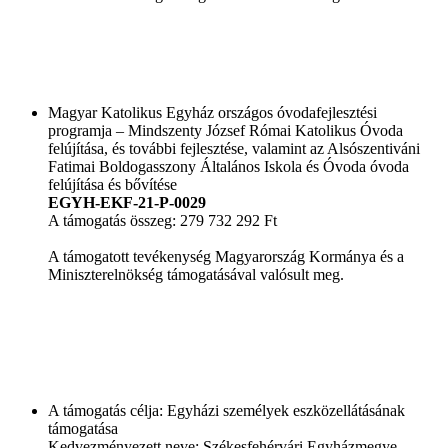
Magyar Katolikus Egyház országos óvodafejlesztési
programja – Mindszenty József Római Katolikus Óvoda
felújítása, és további fejlesztése, valamint az Alsószentiváni
Fatimai Boldogasszony Általános Iskola és Óvoda óvoda
felújítása és bővítése
EGYH-EKF-21-P-0029
A támogatás összeg: 279 732 292 Ft
A támogatott tevékenység Magyarország Kormánya és a
Miniszterelnökség támogatásával valósult meg.
A támogatás célja: Egyházi személyek eszközellátásának
támogatása
Kedvezményezett neve: Székesfehérvári Egyházmegye