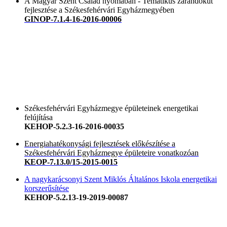
A Magyar Szent Család nyomában - Tematikus zarándokút
fejlesztése a Székesfehérvári Egyházmegyében
GINOP-7.1.4-16-2016-00006
Székesfehérvári Egyházmegye épületeinek energetikai
felújítása
KEHOP-5.2.3-16-2016-00035
Energiahatékonysági fejlesztések előkészítése a
Székesfehérvári Egyházmegye épületeire vonatkozóan
KEOP-7.13.0/15-2015-0015
A nagykarácsonyi Szent Miklós Általános Iskola energetikai
korszerűsítése
KEHOP-5.2.13-19-2019-00087