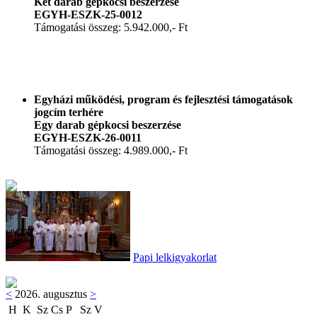
Két darab gépkocsi beszerzése
EGYH-ESZK-25-0012
Támogatási összeg: 5.942.000,- Ft
Egyházi működési, program és fejlesztési támogatások
jogcím terhére
Egy darab gépkocsi beszerzése
EGYH-ESZK-26-0011
Támogatási összeg: 4.989.000,- Ft
Papi lelkigyakorlat
<
2026. augusztus
>
H
K
Sz
Cs
P
Sz
V