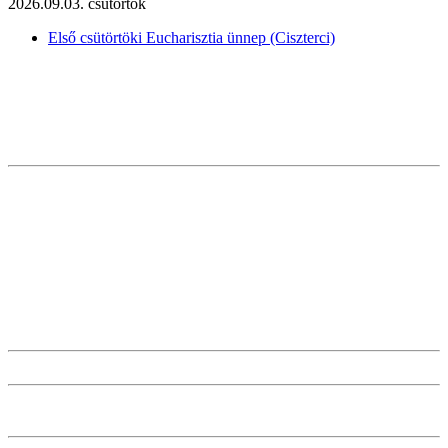
2026.09.03. csütörtök
Első csütörtöki Eucharisztia ünnep (Ciszterci)