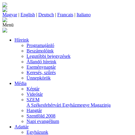
Magyar
|
English
|
Deutsch
|
Francais
|
Italiano
Menü
Híreink
Programajánló
Beszámolóink
Legutóbbi bejegyzések
Állandó híreink
Eseménynaptár
Keresés, szűrés
Ünnepkörök
Média
Képtár
Videótár
SZEM
A Székesfehérvári Egyházmegye Magazinja
Hangtár
Szentföld 2008
Napi evangélium
Adattár
Egyházunk