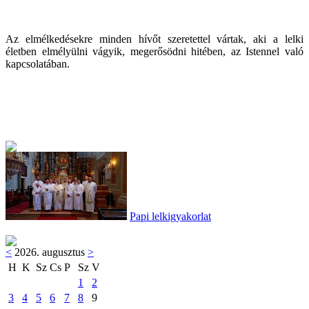
Az elmélkedésekre minden hívőt szeretettel vártak, aki a lelki
életben elmélyülni vágyik, megerősödni hitében, az Istennel való
kapcsolatában.
Papi lelkigyakorlat
<
2026. augusztus
>
H
K
Sz
Cs
P
Sz
V
1
2
3
4
5
6
7
8
9