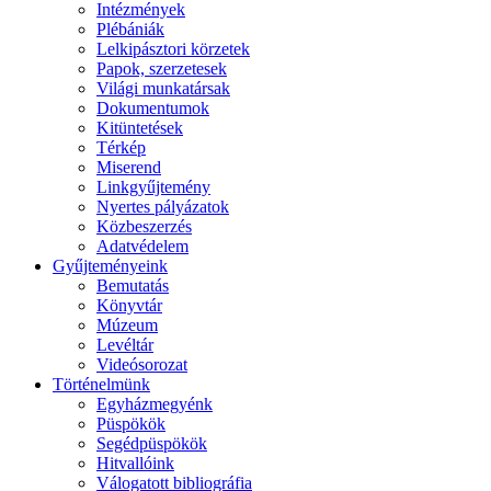
Intézmények
Plébániák
Lelkipásztori körzetek
Papok, szerzetesek
Világi munkatársak
Dokumentumok
Kitüntetések
Térkép
Miserend
Linkgyűjtemény
Nyertes pályázatok
Közbeszerzés
Adatvédelem
Gyűjteményeink
Bemutatás
Könyvtár
Múzeum
Levéltár
Videósorozat
Történelmünk
Egyházmegyénk
Püspökök
Segédpüspökök
Hitvallóink
Válogatott bibliográfia