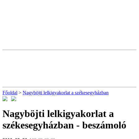
Főoldal
>
Nagyböjti lelkigyakorlat a székesegyházban
Nagyböjti lelkigyakorlat a
székesegyházban
- beszámoló