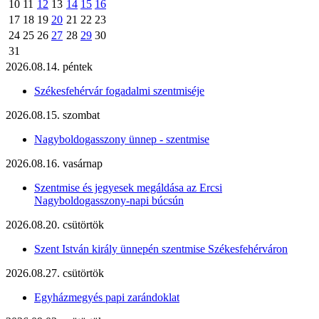
10
11
12
13
14
15
16
17
18
19
20
21
22
23
24
25
26
27
28
29
30
31
2026.08.14. péntek
Székesfehérvár fogadalmi szentmiséje
2026.08.15. szombat
Nagyboldogasszony ünnep - szentmise
2026.08.16. vasárnap
Szentmise és jegyesek megáldása az Ercsi
Nagyboldogasszony-napi búcsún
2026.08.20. csütörtök
Szent István király ünnepén szentmise Székesfehérváron
2026.08.27. csütörtök
Egyházmegyés papi zarándoklat