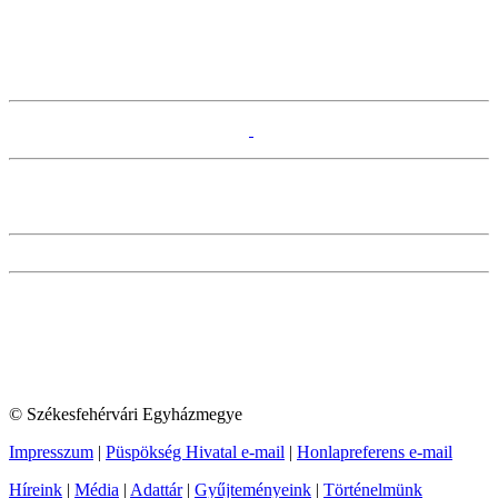
© Székesfehérvári Egyházmegye
Impresszum
|
Püspökség Hivatal e-mail
|
Honlapreferens e-mail
Híreink
|
Média
|
Adattár
|
Gyűjteményeink
|
Történelmünk