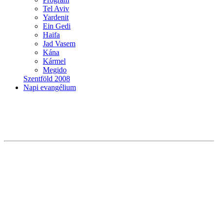
Tel Aviv
Yardenit
Ein Gedi
Haifa
Jad Vasem
Kána
Kármel
Megido
Szentföld 2008
Napi evangélium