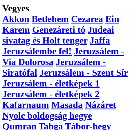
Vegyes
Akkon
Betlehem
Cezarea
Ein
Karem
Genezáreti tó
Judeai
sivatag és Holt tenger
Jaffa
Jeruzsálembe fel!
Jeruzsálem -
Via Dolorosa
Jeruzsálem -
Siratófal
Jeruzsálem - Szent Sír
Jeruzsálem - életképek 1
Jeruzsálem - életképek 2
Kafarnaum
Masada
Názáret
Nyolc boldogság hegye
Qumran
Tabga
Tábor-hegy