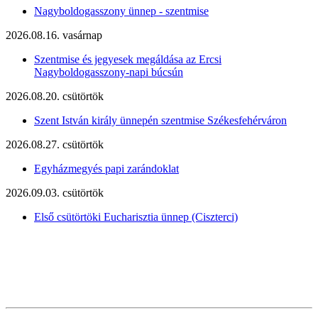
Nagyboldogasszony ünnep - szentmise
2026.08.16. vasárnap
Szentmise és jegyesek megáldása az Ercsi
Nagyboldogasszony-napi búcsún
2026.08.20. csütörtök
Szent István király ünnepén szentmise Székesfehérváron
2026.08.27. csütörtök
Egyházmegyés papi zarándoklat
2026.09.03. csütörtök
Első csütörtöki Eucharisztia ünnep (Ciszterci)