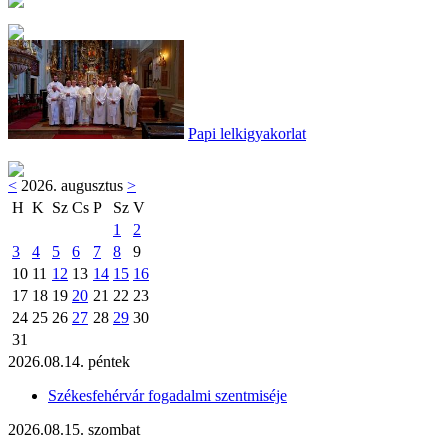
Papi lelkigyakorlat
<
2026. augusztus
>
H
K
Sz
Cs
P
Sz
V
1
2
3
4
5
6
7
8
9
10
11
12
13
14
15
16
17
18
19
20
21
22
23
24
25
26
27
28
29
30
31
2026.08.14. péntek
Székesfehérvár fogadalmi szentmiséje
2026.08.15. szombat