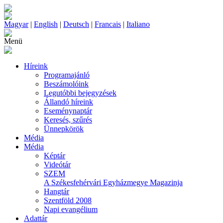
Magyar
|
English
|
Deutsch
|
Francais
|
Italiano
Menü
Híreink
Programajánló
Beszámolóink
Legutóbbi bejegyzések
Állandó híreink
Eseménynaptár
Keresés, szűrés
Ünnepkörök
Média
Média
Képtár
Videótár
SZEM
A Székesfehérvári Egyházmegye Magazinja
Hangtár
Szentföld 2008
Napi evangélium
Adattár