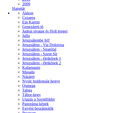
2009
Hangtár
Akkon
Cezarea
Ein Karem
Genezáreti tó
Judeai sivatag és Holt tenger
Jaffa
Jeruzsálembe fel!
Jeruzsálem - Via Dolorosa
Jeruzsálem - Siratófal
Jeruzsálem - Szent Sír
Jeruzsálem - életképek 1
Jeruzsálem - életképek 2
Kafarnaum
Masada
Názáret
Nyolc boldogság hegye
Qumran
Tabga
Tábor-hegy
Utazás a Szentföldre
Panoráma képek
Egyéni beszámolók
Program