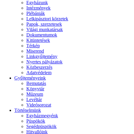
Egyházunk
Intézmények
Plébániák
Lelkipásztori körzetek
Papok, szerzetesek
Világi munkatársak
Dokumentumok
Kitüntetések
Térkép
Miserend
Linkgyűjtemény
Nyertes pályázatok
Közbeszerzés
Adatvédelem
Gyűjteményeink
Bemutatás
Könyvtár
Múzeum
Levéltár
Videósorozat
Történelmünk
Egyházmegyénk
Püspökök
Segédpüspökök
Hitvallóink