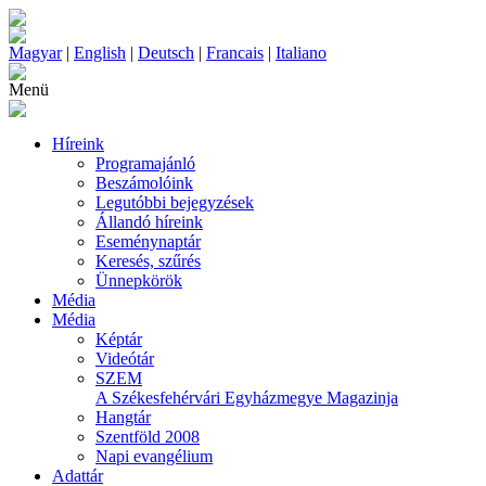
Magyar
|
English
|
Deutsch
|
Francais
|
Italiano
Menü
Híreink
Programajánló
Beszámolóink
Legutóbbi bejegyzések
Állandó híreink
Eseménynaptár
Keresés, szűrés
Ünnepkörök
Média
Média
Képtár
Videótár
SZEM
A Székesfehérvári Egyházmegye Magazinja
Hangtár
Szentföld 2008
Napi evangélium
Adattár