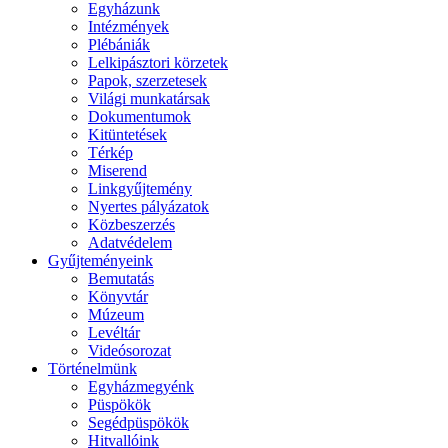
Egyházunk
Intézmények
Plébániák
Lelkipásztori körzetek
Papok, szerzetesek
Világi munkatársak
Dokumentumok
Kitüntetések
Térkép
Miserend
Linkgyűjtemény
Nyertes pályázatok
Közbeszerzés
Adatvédelem
Gyűjteményeink
Bemutatás
Könyvtár
Múzeum
Levéltár
Videósorozat
Történelmünk
Egyházmegyénk
Püspökök
Segédpüspökök
Hitvallóink