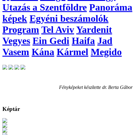
Utazás a Szentföldre
Panoráma
képek
Egyéni beszámolók
Program
Tel Aviv
Yardenit
Vegyes
Ein Gedi
Haifa
Jad
Vasem
Kána
Kármel
Megido
Fényképeket készítette dr. Berta Gábor
Képtár