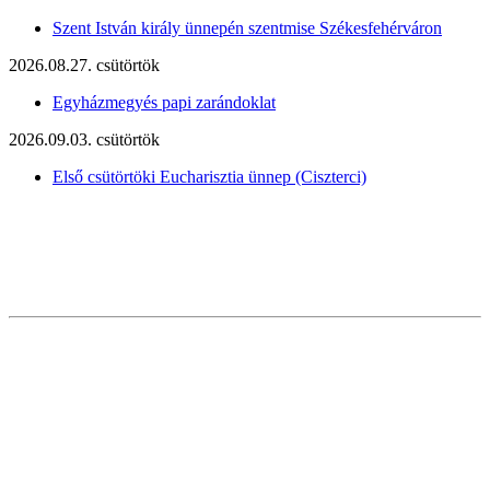
Szent István király ünnepén szentmise Székesfehérváron
2026.08.27. csütörtök
Egyházmegyés papi zarándoklat
2026.09.03. csütörtök
Első csütörtöki Eucharisztia ünnep (Ciszterci)