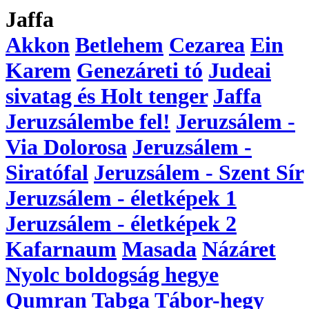
Jaffa
Akkon
Betlehem
Cezarea
Ein
Karem
Genezáreti tó
Judeai
sivatag és Holt tenger
Jaffa
Jeruzsálembe fel!
Jeruzsálem -
Via Dolorosa
Jeruzsálem -
Siratófal
Jeruzsálem - Szent Sír
Jeruzsálem - életképek 1
Jeruzsálem - életképek 2
Kafarnaum
Masada
Názáret
Nyolc boldogság hegye
Qumran
Tabga
Tábor-hegy