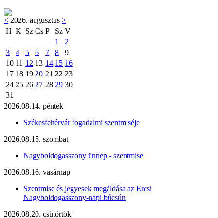
<
2026. augusztus
>
H
K
Sz
Cs
P
Sz
V
1
2
3
4
5
6
7
8
9
10
11
12
13
14
15
16
17
18
19
20
21
22
23
24
25
26
27
28
29
30
31
2026.08.14. péntek
Székesfehérvár fogadalmi szentmiséje
2026.08.15. szombat
Nagyboldogasszony ünnep - szentmise
2026.08.16. vasárnap
Szentmise és jegyesek megáldása az Ercsi
Nagyboldogasszony-napi búcsún
2026.08.20. csütörtök