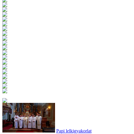
Papi lelkigyakorlat