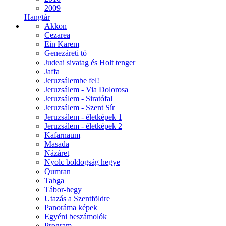
2009
Hangtár
Akkon
Cezarea
Ein Karem
Genezáreti tó
Judeai sivatag és Holt tenger
Jaffa
Jeruzsálembe fel!
Jeruzsálem - Via Dolorosa
Jeruzsálem - Siratófal
Jeruzsálem - Szent Sír
Jeruzsálem - életképek 1
Jeruzsálem - életképek 2
Kafarnaum
Masada
Názáret
Nyolc boldogság hegye
Qumran
Tabga
Tábor-hegy
Utazás a Szentföldre
Panoráma képek
Egyéni beszámolók
Program