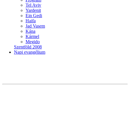
Tel Aviv
Yardenit
Ein Gedi
Haifa
Jad Vasem
Kána
Kármel
Megido
Szentföld 2008
Napi evangélium