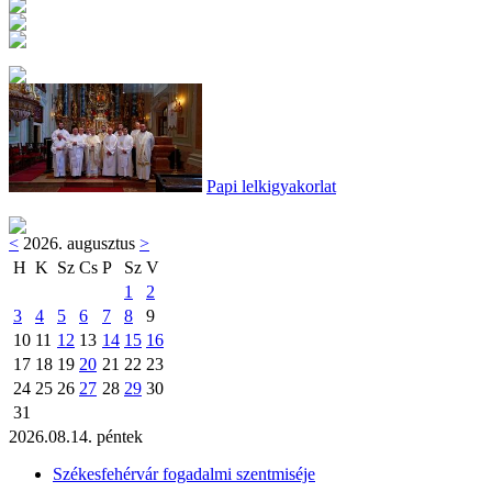
Papi lelkigyakorlat
<
2026. augusztus
>
H
K
Sz
Cs
P
Sz
V
1
2
3
4
5
6
7
8
9
10
11
12
13
14
15
16
17
18
19
20
21
22
23
24
25
26
27
28
29
30
31
2026.08.14. péntek
Székesfehérvár fogadalmi szentmiséje