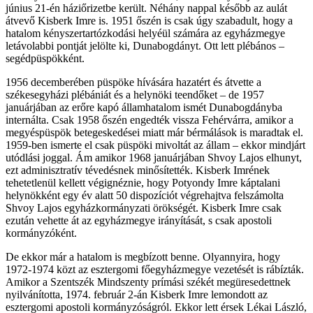
június 21-én háziőrizetbe került. Néhány nappal később az aulát
átvevő Kisberk Imre is. 1951 őszén is csak úgy szabadult, hogy a
hatalom kényszertartózkodási helyéül számára az egyházmegye
letávolabbi pontját jelölte ki, Dunabogdányt. Ott lett plébános –
segédpüspökként.
1956 decemberében püspöke hívására hazatért és átvette a
székesegyházi plébániát és a helynöki teendőket – de 1957
januárjában az erőre kapó államhatalom ismét Dunabogdányba
internálta. Csak 1958 őszén engedték vissza Fehérvárra, amikor a
megyéspüspök betegeskedései miatt már bérmálások is maradtak el.
1959-ben ismerte el csak püspöki mivoltát az állam – ekkor mindjárt
utódlási joggal. Ám amikor 1968 januárjában Shvoy Lajos elhunyt,
ezt adminisztratív tévedésnek minősítették. Kisberk Imrének
tehetetlenül kellett végignéznie, hogy Potyondy Imre káptalani
helynökként egy év alatt 50 dispozíciót végrehajtva felszámolta
Shvoy Lajos egyházkormányzati örökségét. Kisberk Imre csak
ezután vehette át az egyházmegye irányítását, s csak apostoli
kormányzóként.
De ekkor már a hatalom is megbízott benne. Olyannyira, hogy
1972-1974 közt az esztergomi főegyházmegye vezetését is rábízták.
Amikor a Szentszék Mindszenty prímási székét megüresedettnek
nyilvánította, 1974. február 2-án Kisberk Imre lemondott az
esztergomi apostoli kormányzóságról. Ekkor lett érsek Lékai László,