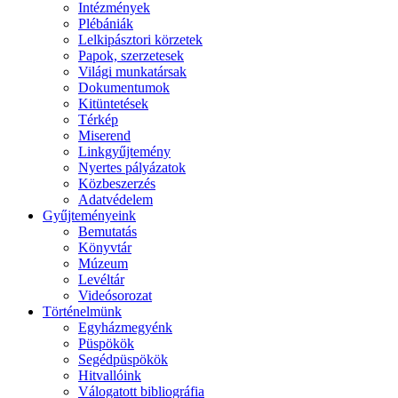
Intézmények
Plébániák
Lelkipásztori körzetek
Papok, szerzetesek
Világi munkatársak
Dokumentumok
Kitüntetések
Térkép
Miserend
Linkgyűjtemény
Nyertes pályázatok
Közbeszerzés
Adatvédelem
Gyűjteményeink
Bemutatás
Könyvtár
Múzeum
Levéltár
Videósorozat
Történelmünk
Egyházmegyénk
Püspökök
Segédpüspökök
Hitvallóink
Válogatott bibliográfia