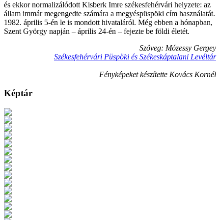
és ekkor normalizálódott Kisberk Imre székesfehérvári helyzete: az
állam immár megengedte számára a megyéspüspöki cím használatát.
1982. április 5-én le is mondott hivataláról. Még ebben a hónapban,
Szent György napján – április 24-én – fejezte be földi életét.
Szöveg: Mózessy Gergey
Székesfehérvári Püspöki és Székeskáptalani Levéltár
Fényképeket készítette Kovács Kornél
Képtár