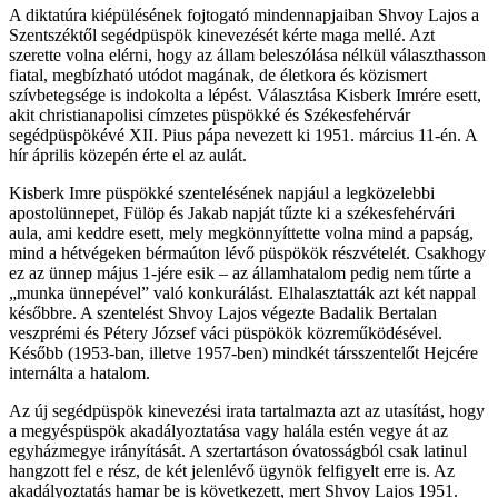
A diktatúra kiépülésének fojtogató mindennapjaiban Shvoy Lajos a
Szentszéktől segédpüspök kinevezését kérte maga mellé. Azt
szerette volna elérni, hogy az állam beleszólása nélkül választhasson
fiatal, megbízható utódot magának, de életkora és közismert
szívbetegsége is indokolta a lépést. Választása Kisberk Imrére esett,
akit christianapolisi címzetes püspökké és Székesfehérvár
segédpüspökévé XII. Pius pápa nevezett ki 1951. március 11-én. A
hír április közepén érte el az aulát.
Kisberk Imre püspökké szentelésének napjául a legközelebbi
apostolünnepet, Fülöp és Jakab napját tűzte ki a székesfehérvári
aula, ami keddre esett, mely megkönnyíttette volna mind a papság,
mind a hétvégeken bérmaúton lévő püspökök részvételét. Csakhogy
ez az ünnep május 1-jére esik – az államhatalom pedig nem tűrte a
„munka ünnepével” való konkurálást. Elhalasztatták azt két nappal
későbbre. A szentelést Shvoy Lajos végezte Badalik Bertalan
veszprémi és Pétery József váci püspökök közreműködésével.
Később (1953-ban, illetve 1957-ben) mindkét társszentelőt Hejcére
internálta a hatalom.
Az új segédpüspök kinevezési irata tartalmazta azt az utasítást, hogy
a megyéspüspök akadályoztatása vagy halála estén vegye át az
egyházmegye irányítását. A szertartáson óvatosságból csak latinul
hangzott fel e rész, de két jelenlévő ügynök felfigyelt erre is. Az
akadályoztatás hamar be is következett, mert Shvoy Lajos 1951.