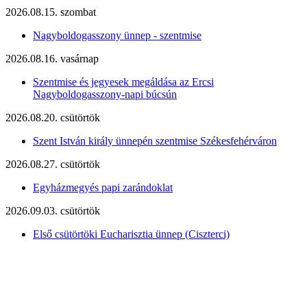
2026.08.15. szombat
Nagyboldogasszony ünnep - szentmise
2026.08.16. vasárnap
Szentmise és jegyesek megáldása az Ercsi
Nagyboldogasszony-napi búcsún
2026.08.20. csütörtök
Szent István király ünnepén szentmise Székesfehérváron
2026.08.27. csütörtök
Egyházmegyés papi zarándoklat
2026.09.03. csütörtök
Első csütörtöki Eucharisztia ünnep (Ciszterci)