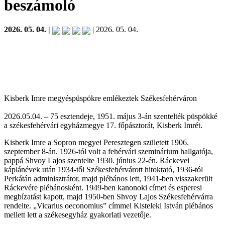
beszámoló
2026. 05. 04. |
| 2026. 05. 04.
Kisberk Imre megyéspüspökre emlékeztek Székesfehérváron
2026.05.04. – 75 esztendeje, 1951. május 3-án szentelték püspökké
a székesfehérvári egyházmegye 17. főpásztorát, Kisberk Imrét.
Kisberk Imre a Sopron megyei Peresztegen született 1906.
szeptember 8-án. 1926-tól volt a fehérvári szeminárium hallgatója,
pappá Shvoy Lajos szentelte 1930. június 22-én. Ráckevei
káplánévek után 1934-től Székesfehérvárott hitoktató, 1936-tól
Perkátán adminisztrátor, majd plébános lett, 1941-ben visszakerült
Ráckevére plébánosként. 1949-ben kanonoki címet és esperesi
megbízatást kapott, majd 1950-ben Shvoy Lajos Székesfehérvárra
rendelte. „Vicarius oeconomius” címmel Kisteleki István plébános
mellett lett a székesegyház gyakorlati vezetője.