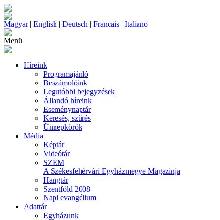
Magyar
|
English
|
Deutsch
|
Francais
|
Italiano
Menü
Híreink
Programajánló
Beszámolóink
Legutóbbi bejegyzések
Állandó híreink
Eseménynaptár
Keresés, szűrés
Ünnepkörök
Média
Képtár
Videótár
SZEM
A Székesfehérvári Egyházmegye Magazinja
Hangtár
Szentföld 2008
Napi evangélium
Adattár
Egyházunk