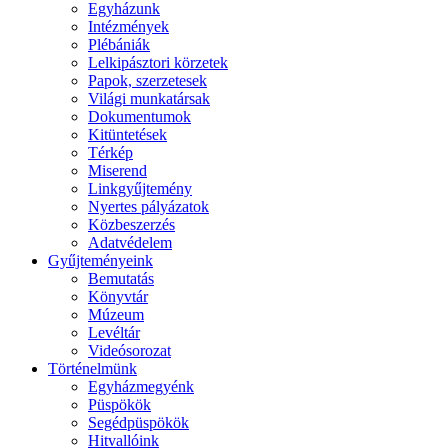
Egyházunk
Intézmények
Plébániák
Lelkipásztori körzetek
Papok, szerzetesek
Világi munkatársak
Dokumentumok
Kitüntetések
Térkép
Miserend
Linkgyűjtemény
Nyertes pályázatok
Közbeszerzés
Adatvédelem
Gyűjteményeink
Bemutatás
Könyvtár
Múzeum
Levéltár
Videósorozat
Történelmünk
Egyházmegyénk
Püspökök
Segédpüspökök
Hitvallóink