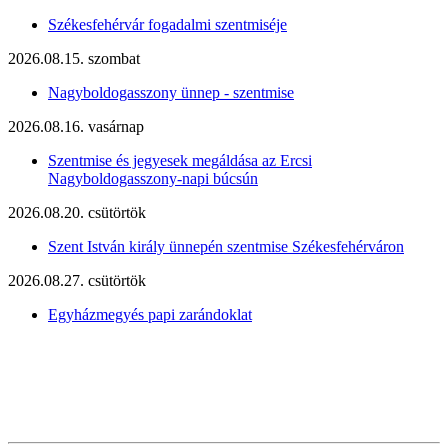
Székesfehérvár fogadalmi szentmiséje
2026.08.15. szombat
Nagyboldogasszony ünnep - szentmise
2026.08.16. vasárnap
Szentmise és jegyesek megáldása az Ercsi
Nagyboldogasszony-napi búcsún
2026.08.20. csütörtök
Szent István király ünnepén szentmise Székesfehérváron
2026.08.27. csütörtök
Egyházmegyés papi zarándoklat