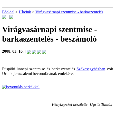
Főoldal
>
Híreink
>
Virágvasárnapi szentmise - barkaszentelés
Virágvasárnapi szentmise -
barkaszentelés
- beszámoló
2008. 03. 16. |
Püspöki ünnepi szentmise és barkaszentelés
Székesegyházban
volt
Urunk jeruzsálemi bevonulásának emlékére.
Fényképeket készítette: Ugrits Tamás