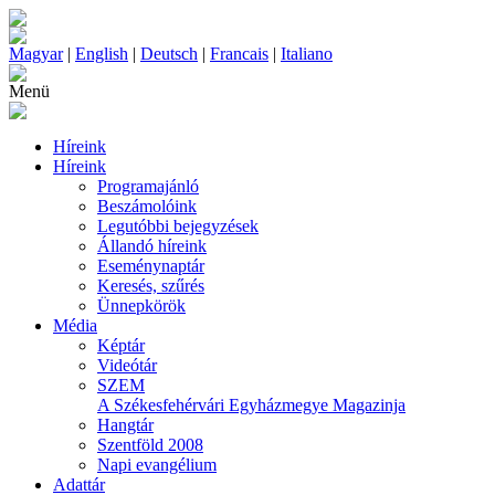
Magyar
|
English
|
Deutsch
|
Francais
|
Italiano
Menü
Híreink
Híreink
Programajánló
Beszámolóink
Legutóbbi bejegyzések
Állandó híreink
Eseménynaptár
Keresés, szűrés
Ünnepkörök
Média
Képtár
Videótár
SZEM
A Székesfehérvári Egyházmegye Magazinja
Hangtár
Szentföld 2008
Napi evangélium
Adattár