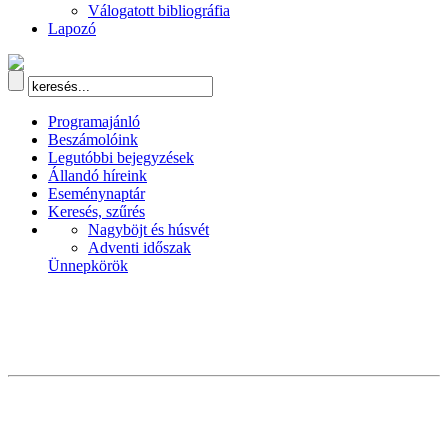
Válogatott bibliográfia
Lapozó
Programajánló
Beszámolóink
Legutóbbi bejegyzések
Állandó híreink
Eseménynaptár
Keresés, szűrés
Nagyböjt és húsvét
Adventi időszak
Ünnepkörök