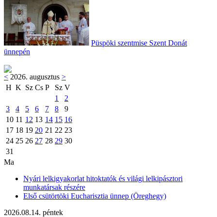
Püspöki szentmise Szent Donát
ünnepén
<
2026. augusztus
>
H
K
Sz
Cs
P
Sz
V
1
2
3
4
5
6
7
8
9
10
11
12
13
14
15
16
17
18
19
20
21
22
23
24
25
26
27
28
29
30
31
Ma
Nyári lelkigyakorlat hitoktatók és világi lelkipásztori
munkatársak részére
Első csütörtöki Eucharisztia ünnep (Öreghegy)
2026.08.14. péntek