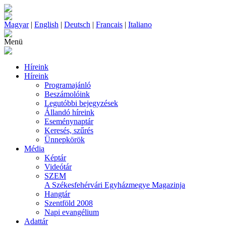
Magyar
|
English
|
Deutsch
|
Francais
|
Italiano
Menü
Híreink
Híreink
Programajánló
Beszámolóink
Legutóbbi bejegyzések
Állandó híreink
Eseménynaptár
Keresés, szűrés
Ünnepkörök
Média
Képtár
Videótár
SZEM
A Székesfehérvári Egyházmegye Magazinja
Hangtár
Szentföld 2008
Napi evangélium
Adattár