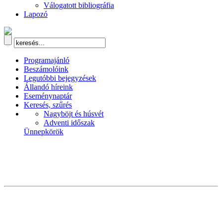
Válogatott bibliográfia
Lapozó
Programajánló
Beszámolóink
Legutóbbi bejegyzések
Állandó híreink
Eseménynaptár
Keresés, szűrés
Nagyböjt és húsvét
Adventi időszak
Ünnepkörök