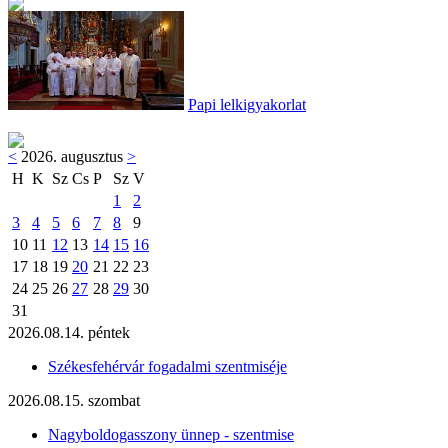
Papi lelkigyakorlat
<
2026. augusztus
>
H
K
Sz
Cs
P
Sz
V
1
2
3
4
5
6
7
8
9
10
11
12
13
14
15
16
17
18
19
20
21
22
23
24
25
26
27
28
29
30
31
2026.08.14. péntek
Székesfehérvár fogadalmi szentmiséje
2026.08.15. szombat
Nagyboldogasszony ünnep - szentmise