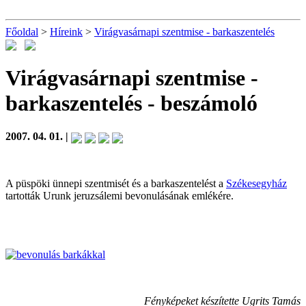
Főoldal
>
Híreink
>
Virágvasárnapi szentmise - barkaszentelés
Virágvasárnapi szentmise -
barkaszentelés
- beszámoló
2007. 04. 01. |
A püspöki ünnepi szentmisét és a barkaszentelést a
Székesegyház
tartották Urunk jeruzsálemi bevonulásának emlékére.
Fényképeket készítette Ugrits Tamás