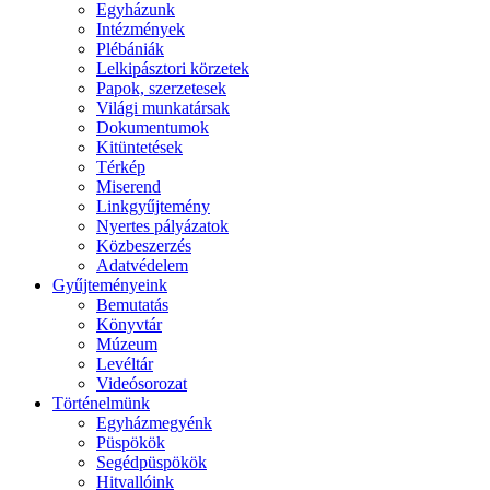
Egyházunk
Intézmények
Plébániák
Lelkipásztori körzetek
Papok, szerzetesek
Világi munkatársak
Dokumentumok
Kitüntetések
Térkép
Miserend
Linkgyűjtemény
Nyertes pályázatok
Közbeszerzés
Adatvédelem
Gyűjteményeink
Bemutatás
Könyvtár
Múzeum
Levéltár
Videósorozat
Történelmünk
Egyházmegyénk
Püspökök
Segédpüspökök
Hitvallóink