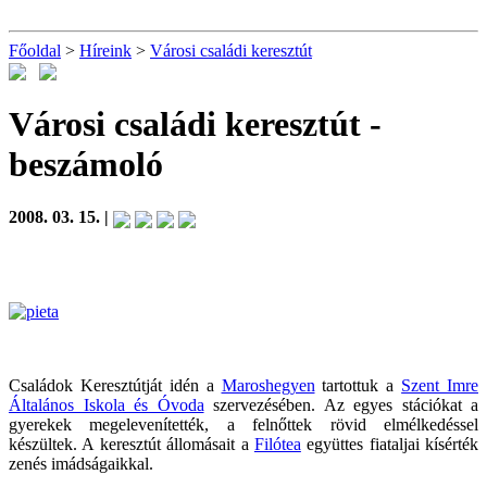
Főoldal
>
Híreink
>
Városi családi keresztút
Városi családi keresztút
-
beszámoló
2008. 03. 15. |
Családok Keresztútját idén a
Maroshegyen
tartottuk a
Szent Imre
Általános Iskola és Óvoda
szervezésében. Az egyes stációkat a
gyerekek megelevenítették, a felnőttek rövid elmélkedéssel
készültek. A keresztút állomásait a
Filótea
együttes fiataljai kísérték
zenés imádságaikkal.