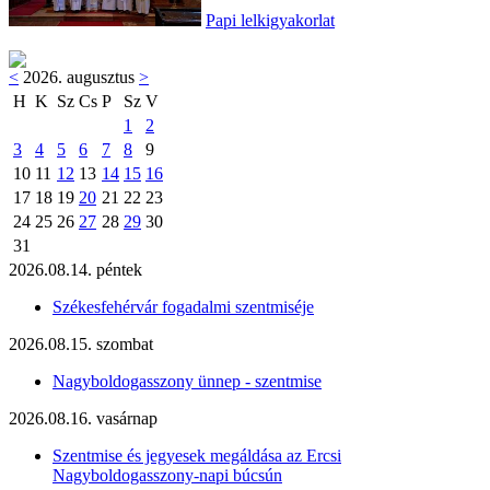
Papi lelkigyakorlat
<
2026. augusztus
>
H
K
Sz
Cs
P
Sz
V
1
2
3
4
5
6
7
8
9
10
11
12
13
14
15
16
17
18
19
20
21
22
23
24
25
26
27
28
29
30
31
2026.08.14. péntek
Székesfehérvár fogadalmi szentmiséje
2026.08.15. szombat
Nagyboldogasszony ünnep - szentmise
2026.08.16. vasárnap
Szentmise és jegyesek megáldása az Ercsi
Nagyboldogasszony-napi búcsún