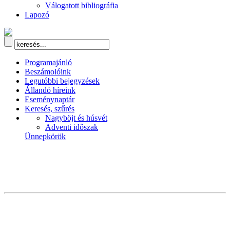
Válogatott bibliográfia
Lapozó
Programajánló
Beszámolóink
Legutóbbi bejegyzések
Állandó híreink
Eseménynaptár
Keresés, szűrés
Nagyböjt és húsvét
Adventi időszak
Ünnepkörök