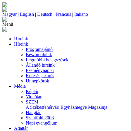
Magyar
|
English
|
Deutsch
|
Francais
|
Italiano
Menü
Híreink
Híreink
Programajánló
Beszámolóink
Legutóbbi bejegyzések
Állandó híreink
Eseménynaptár
Keresés, szűrés
Ünnepkörök
Média
Képtár
Videótár
SZEM
A Székesfehérvári Egyházmegye Magazinja
Hangtár
Szentföld 2008
Napi evangélium
Adattár