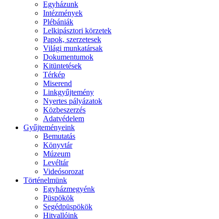
Egyházunk
Intézmények
Plébániák
Lelkipásztori körzetek
Papok, szerzetesek
Világi munkatársak
Dokumentumok
Kitüntetések
Térkép
Miserend
Linkgyűjtemény
Nyertes pályázatok
Közbeszerzés
Adatvédelem
Gyűjteményeink
Bemutatás
Könyvtár
Múzeum
Levéltár
Videósorozat
Történelmünk
Egyházmegyénk
Püspökök
Segédpüspökök
Hitvallóink