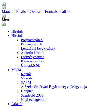
Magyar
|
English
|
Deutsch
|
Francais
|
Italiano
Menü
Híreink
Híreink
Programajánló
Beszámolóink
Legutóbbi bejegyzések
Állandó híreink
Eseménynaptár
Keresés, szűrés
Ünnepkörök
Média
Képtár
Videótár
SZEM
A Székesfehérvári Egyházmegye Magazinja
Hangtár
Szentföld 2008
Napi evangélium
Adattár