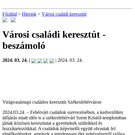
Főoldal
>
Híreink
>
Városi családi keresztút
Városi családi keresztút
-
beszámoló
2024. 03. 24. |
| 2024. 03. 24.
Virágvasárnapi családos keresztút Székesfehérváron
2024.03.24. – Fehérvári családok szervezésében, a kedvezőtlen
időjárás miatt idén is a székesfehérvári Szent Kristóf-templomban
jártak közösen keresztutat a gyermekek szüleikkel és
hozzátartozóikkal. A családok képviselői együtt olvastak fel
elmélkedéseket, amelyek a mindennapi élet nehézségeiről szólva