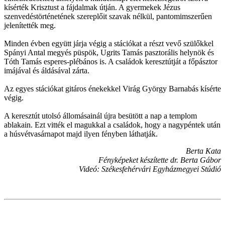
kísérték Krisztust a fájdalmak útján. A gyermekek Jézus
szenvedéstörténetének szereplőit szavak nélkül, pantomimszerűen
jelenítették meg.
Minden évben együtt járja végig a stációkat a részt vevő szülőkkel
Spányi Antal megyés püspök, Ugrits Tamás pasztorális helynök és
Tóth Tamás esperes-plébános is. A családok keresztútját a főpásztor
imájával és áldásával zárta.
Az egyes stációkat gitáros énekekkel Virág György Barnabás kísérte
végig.
A keresztút utolsó állomásainál újra besütött a nap a templom
ablakain. Ezt vitték el magukkal a családok, hogy a nagypéntek után
a húsvétvasárnapot majd ilyen fényben láthatják.
Berta Kata
Fényképeket készítette dr. Berta Gábor
Videó: Székesfehérvári Egyházmegyei Stúdió