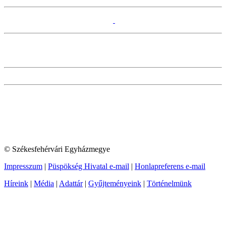
© Székesfehérvári Egyházmegye
Impresszum
|
Püspökség Hivatal e-mail
|
Honlapreferens e-mail
Híreink
|
Média
|
Adattár
|
Gyűjteményeink
|
Történelmünk