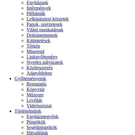
Egyházunk
Intézmények
Plébániák
Lelkipásztori körzetek
Papok, szerzetesek
Világi munkatársak
Dokumentumok
Kitüntetések
Térkép
Miserend
Linkgyűjtemény
Nyertes pályázatok
Közbeszerzés
Adatvédelem
Gyűjteményeink
Bemutatás
Könyvtár
Múzeum
Levéltár
Videósorozat
Történelmünk
Egyházmegyénk
Püspökök
Segédpüspökök
Hitvallóink