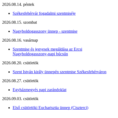
2026.08.14. péntek
Székesfehérvár fogadalmi szentmiséje
2026.08.15. szombat
Nagyboldogasszony ünnep - szentmise
2026.08.16. vasárnap
Szentmise és jegyesek megáldása az Ercsi
Nagyboldogasszony-napi búcsún
2026.08.20. csütörtök
Szent István király ünnepén szentmise Székesfehérváron
2026.08.27. csütörtök
Egyházmegyés papi zarándoklat
2026.09.03. csütörtök
Első csütörtöki Eucharisztia ünnep (Ciszterci)