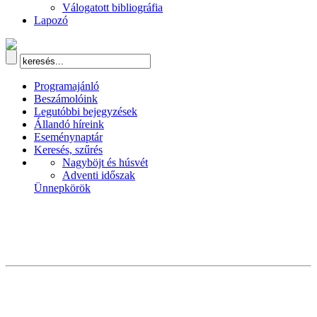
Válogatott bibliográfia
Lapozó
Programajánló
Beszámolóink
Legutóbbi bejegyzések
Állandó híreink
Eseménynaptár
Keresés, szűrés
Nagyböjt és húsvét
Adventi időszak
Ünnepkörök