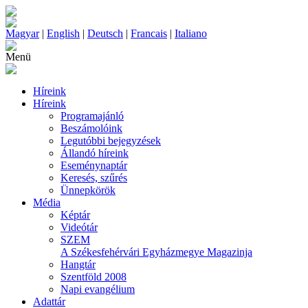
Magyar
|
English
|
Deutsch
|
Francais
|
Italiano
Menü
Híreink
Híreink
Programajánló
Beszámolóink
Legutóbbi bejegyzések
Állandó híreink
Eseménynaptár
Keresés, szűrés
Ünnepkörök
Média
Képtár
Videótár
SZEM
A Székesfehérvári Egyházmegye Magazinja
Hangtár
Szentföld 2008
Napi evangélium
Adattár