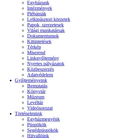
Egyházunk
Intézmények
Plébániák
Lelkipásztori körzetek
Papok, szerzetesek
Világi munkatársak
Dokumentumok
Kitüntetések
Térkép
Miserend
Linkgyűjtemény
Nyertes pályázatok
Közbeszerzés
Adatvédelem
Gyűjteményeink
Bemutatás
Könyvtár
Múzeum
Levéltár
Videósorozat
Történelmünk
Egyházmegyénk
Püspökök
Segédpüspökök
Hitvallóink