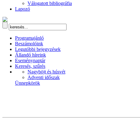
Válogatott bibliográfia
Lapozó
Programajánló
Beszámolóink
Legutóbbi bejegyzések
Állandó híreink
Eseménynaptár
Keresés, szűrés
Nagyböjt és húsvét
Adventi időszak
Ünnepkörök