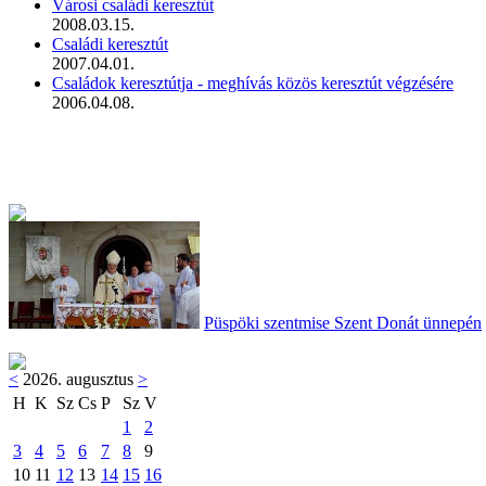
Városi családi keresztút
2008.03.15.
Családi keresztút
2007.04.01.
Családok keresztútja - meghívás közös keresztút végzésére
2006.04.08.
Püspöki szentmise Szent Donát ünnepén
<
2026. augusztus
>
H
K
Sz
Cs
P
Sz
V
1
2
3
4
5
6
7
8
9
10
11
12
13
14
15
16