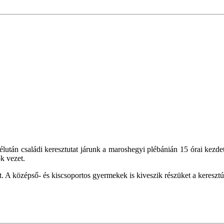
után családi keresztutat járunk a maroshegyi plébánián 15 órai kezdet
k vezet.
. A középső- és kiscsoportos gyermekek is kiveszik részüket a kereszt