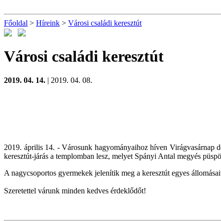
Főoldal
>
Híreink
>
Városi családi keresztút
Városi családi keresztút
2019. 04. 14.
| 2019. 04. 08.
2019. április 14. - Városunk hagyományaihoz híven Virágvasárnap dél
keresztút-járás a templomban lesz, melyet Spányi Antal megyés püspö
A nagycsoportos gyermekek jelenítik meg a keresztút egyes állomásait
Szeretettel várunk minden kedves érdeklődőt!