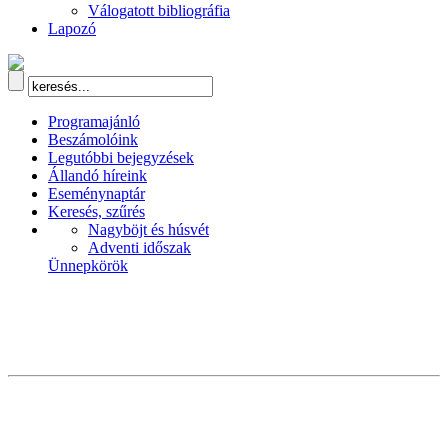
Válogatott bibliográfia
Lapozó
Programajánló
Beszámolóink
Legutóbbi bejegyzések
Állandó híreink
Eseménynaptár
Keresés, szűrés
Nagyböjt és húsvét
Adventi időszak
Ünnepkörök