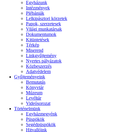
Egyházunk
Intézmények
Plébániák
Lelkipásztori körzetek
Papok, szerzetesek
Világi munkatársak
Dokumentumok
Kitüntetések
Térkép
Miserend
Linkgyűjtemény
Nyertes pályázatok
Közbeszerzés
Adatvédelem
Gyűjteményeink
Bemutatás
Könyvtár
Múzeum
Levéltár
Videósorozat
Történelmünk
Egyházmegyénk
Püspökök
Segédpüspökök
Hitvallóink