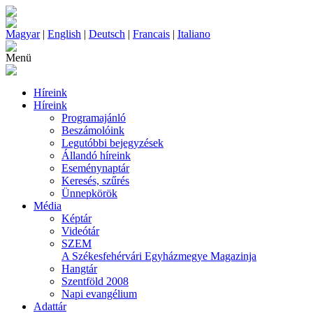
Magyar
|
English
|
Deutsch
|
Francais
|
Italiano
Menü
Híreink
Híreink
Programajánló
Beszámolóink
Legutóbbi bejegyzések
Állandó híreink
Eseménynaptár
Keresés, szűrés
Ünnepkörök
Média
Képtár
Videótár
SZEM
A Székesfehérvári Egyházmegye Magazinja
Hangtár
Szentföld 2008
Napi evangélium
Adattár