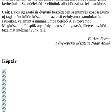
kérhetünk a Szentlélektől az előttünk álló időszakra, feladatokhoz.
Csák Lajos igazgató úr évnyitó beszédében szentimrés közösségünk
új tagjaiként külön köszöntötte az első évfolyamos tanulókat és
szüleiket, valamint a gimnáziumba belépő 9. évfolyamot.
Megköszönte Püspök atya folyamatos támogatását, illetve a szülők
bizalmát intézményünk felé.
Farkas Eszter
Fényképeket készítette Nagy Anikó
Képtár