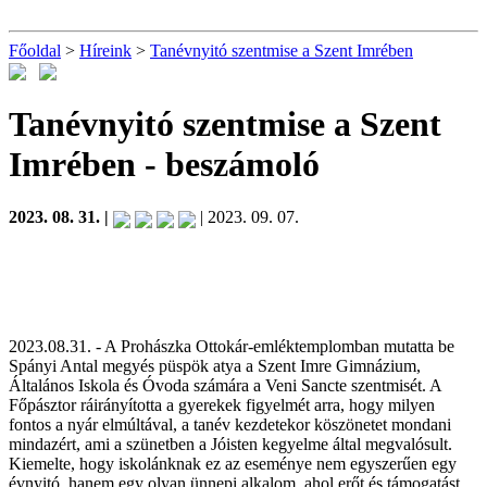
Főoldal
>
Híreink
>
Tanévnyitó szentmise a Szent Imrében
Tanévnyitó szentmise a Szent
Imrében
- beszámoló
2023. 08. 31. |
| 2023. 09. 07.
2023.08.31. - A Prohászka Ottokár-emléktemplomban mutatta be
Spányi Antal megyés püspök atya a Szent Imre Gimnázium,
Általános Iskola és Óvoda számára a Veni Sancte szentmisét. A
Főpásztor ráirányította a gyerekek figyelmét arra, hogy milyen
fontos a nyár elmúltával, a tanév kezdetekor köszönetet mondani
mindazért, ami a szünetben a Jóisten kegyelme által megvalósult.
Kiemelte, hogy iskolánknak ez az eseménye nem egyszerűen egy
évnyitó, hanem egy olyan ünnepi alkalom, ahol erőt és támogatást