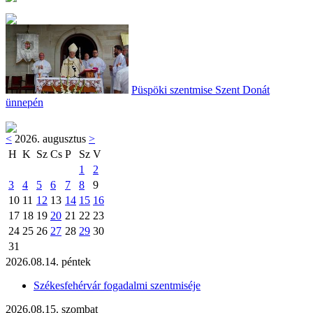
Püspöki szentmise Szent Donát
ünnepén
<
2026. augusztus
>
H
K
Sz
Cs
P
Sz
V
1
2
3
4
5
6
7
8
9
10
11
12
13
14
15
16
17
18
19
20
21
22
23
24
25
26
27
28
29
30
31
2026.08.14. péntek
Székesfehérvár fogadalmi szentmiséje
2026.08.15. szombat