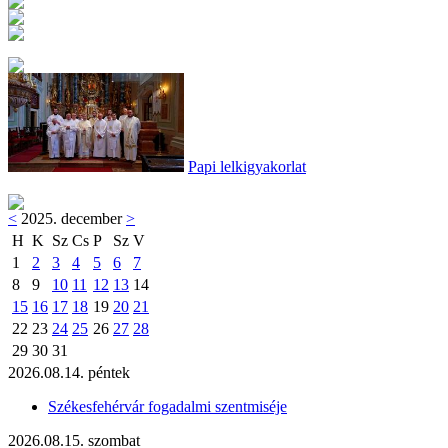
Papi lelkigyakorlat
<
2025. december
>
H
K
Sz
Cs
P
Sz
V
1
2
3
4
5
6
7
8
9
10
11
12
13
14
15
16
17
18
19
20
21
22
23
24
25
26
27
28
29
30
31
2026.08.14. péntek
Székesfehérvár fogadalmi szentmiséje
2026.08.15. szombat