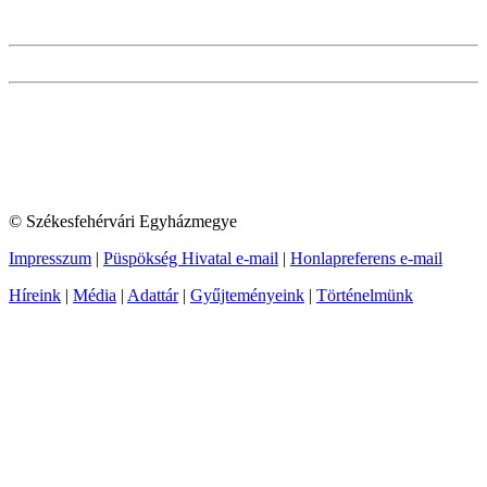
© Székesfehérvári Egyházmegye
Impresszum
|
Püspökség Hivatal e-mail
|
Honlapreferens e-mail
Híreink
|
Média
|
Adattár
|
Gyűjteményeink
|
Történelmünk