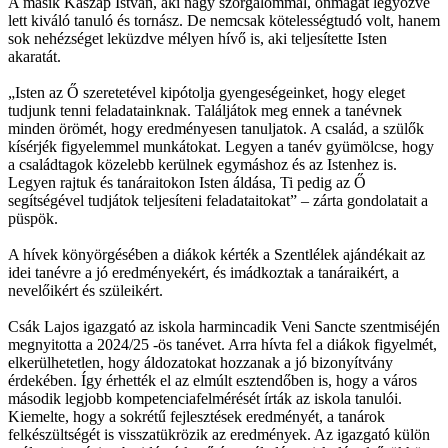
A másik Kaszap István, aki nagy szorgalommal, önmagát legyőzve
lett kiváló tanuló és tornász. De nemcsak kötelességtudó volt, hanem
sok nehézséget leküzdve mélyen hívő is, aki teljesítette Isten
akaratát.
„Isten az Ő szeretetével kipótolja gyengeségeinket, hogy eleget
tudjunk tenni feladatainknak. Találjátok meg ennek a tanévnek
minden örömét, hogy eredményesen tanuljatok. A család, a szülők
kísérjék figyelemmel munkátokat. Legyen a tanév gyümölcse, hogy
a családtagok közelebb kerülnek egymáshoz és az Istenhez is.
Legyen rajtuk és tanáraitokon Isten áldása, Ti pedig az Ő
segítségével tudjátok teljesíteni feladataitokat” – zárta gondolatait a
püspök.
A hívek könyörgésében a diákok kérték a Szentlélek ajándékait az
idei tanévre a jó eredményekért, és imádkoztak a tanáraikért, a
nevelőikért és szüleikért.
Csák Lajos igazgató az iskola harmincadik Veni Sancte szentmiséjén
megnyitotta a 2024/25 -ös tanévet. Arra hívta fel a diákok figyelmét,
elkerülhetetlen, hogy áldozatokat hozzanak a jó bizonyítvány
érdekében. Így érhették el az elmúlt esztendőben is, hogy a város
második legjobb kompetenciafelmérését írták az iskola tanulói.
Kiemelte, hogy a sokrétű fejlesztések eredményét, a tanárok
felkészültségét is visszatükrözik az eredmények. Az igazgató külön