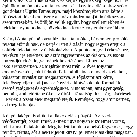
kérünk Jézustól. Imádkozunk és kérjük egymás segítségét is. Erre
építjük munkánkat az új tanévben is” – kezdte a diákokhoz szóló
gondolatait Ugrits Tamás atya, majd köszöntőjében arra kérte a
főpásztort, lélekben kísérje a tanév minden napját, imádkozzon a
szentimrésekért, és örüljön velük együtt, hogy szellemiekben és
lélekben gyarapodnak, növekednek keresztény emberségükben.
Spányi Antal püspök arra biztatta a tanulókat, bár embert próbáló
feladat előtt állnak, de kérjék Isten áldását, hogy legyen erejük a
sokféle feladathoz az új iskolaévben. A pontos reggeli érkezéshez, a
felkészült jelenléthez, az aktív figyelemhez az órákon, az iskola
tanrendjének és fegyelmének betartásához. Ebben az
iskolarendszerben, az idejárók most már 12 éves folyamat
eredményeként, mint felnőtt ifjak indulhatnak el majd az életben,
választott hivatásukat megalapozva. A főpásztor azt kérte,
felelősségteljesen álljanak elé ezért a kihívásoknak, formálják
személyiségüket és egyéniségüket. Mindabban, ami gyengeség
bennük, ami letérítené őket az útról – fáradtság, lustaság, kísértések
– kérjék a Szentlélek megtartó erejét. Reméljék, hogy amit kérnek,
azt meg is kapják.
Két példaképet is állított a diákok elé a püspök. Az iskola
védőszentjét, Szent Imrét, akinek ugyanolyan küzdelmei voltak,
mint a mai fiataloknak. Meg kellett tanulnia a belső fegyelmet, hogy
felnőtt, férfias, sőt a neki kijelölt királyi jellemet kialakítsa magában.