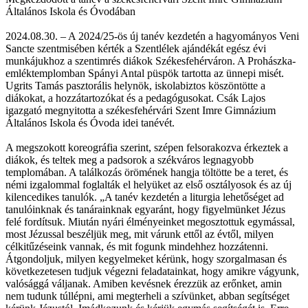
Általános Iskola és Óvodában
2024.08.30. – A 2024/25-ös új tanév kezdetén a hagyományos Veni
Sancte szentmisében kérték a Szentlélek ajándékát egész évi
munkájukhoz a szentimrés diákok Székesfehérváron. A Prohászka-
emléktemplomban Spányi Antal püspök tartotta az ünnepi misét.
Ugrits Tamás pasztorális helynök, iskolabiztos köszöntötte a
diákokat, a hozzátartozókat és a pedagógusokat. Csák Lajos
igazgató megnyitotta a székesfehérvári Szent Imre Gimnázium
Általános Iskola és Óvoda idei tanévét.
A megszokott koreográfia szerint, szépen felsorakozva érkeztek a
diákok, és teltek meg a padsorok a székváros legnagyobb
templomában. A találkozás örömének hangja töltötte be a teret, és
némi izgalommal foglalták el helyüket az első osztályosok és az új
kilencedikes tanulók. „A tanév kezdetén a liturgia lehetőséget ad
tanulóinknak és tanárainknak egyaránt, hogy figyelmünket Jézus
felé fordítsuk. Miután nyári élményeinket megosztottuk egymással,
most Jézussal beszéljük meg, mit várunk ettől az évtől, milyen
célkitűzéseink vannak, és mit fogunk mindehhez hozzátenni.
Átgondoljuk, milyen kegyelmeket kérünk, hogy szorgalmasan és
következetesen tudjuk végezni feladatainkat, hogy amikre vágyunk,
valósággá váljanak. Amiben kevésnek érezzük az erőnket, amin
nem tudunk túllépni, ami megterheli a szívünket, abban segítséget