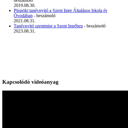
beszámoló
2019.08.30.
Püspöki tanévnyitó a Szent Imre Általános Iskola és
Óvodában
- beszámoló
2021.08.31.
Tanévnyitó szentmise a Szent Imrében
- beszámoló
2023.08.31.
Kapcsolódó videóanyag