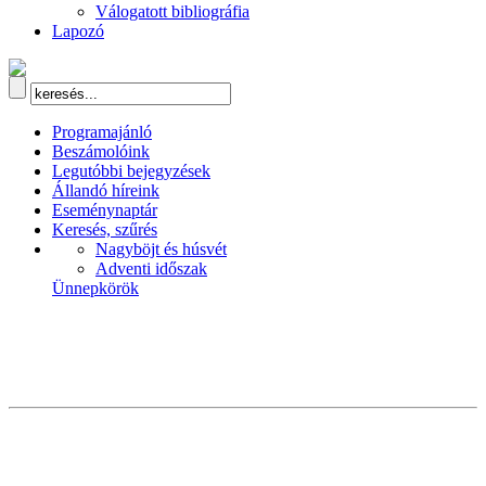
Válogatott bibliográfia
Lapozó
Programajánló
Beszámolóink
Legutóbbi bejegyzések
Állandó híreink
Eseménynaptár
Keresés, szűrés
Nagyböjt és húsvét
Adventi időszak
Ünnepkörök