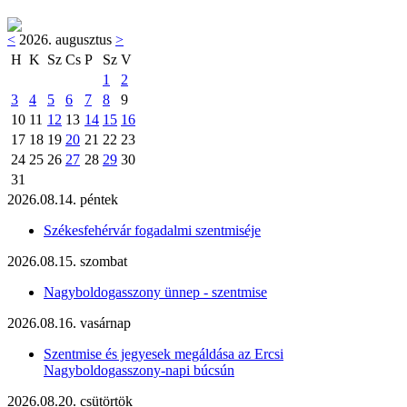
<
2026. augusztus
>
H
K
Sz
Cs
P
Sz
V
1
2
3
4
5
6
7
8
9
10
11
12
13
14
15
16
17
18
19
20
21
22
23
24
25
26
27
28
29
30
31
2026.08.14. péntek
Székesfehérvár fogadalmi szentmiséje
2026.08.15. szombat
Nagyboldogasszony ünnep - szentmise
2026.08.16. vasárnap
Szentmise és jegyesek megáldása az Ercsi
Nagyboldogasszony-napi búcsún
2026.08.20. csütörtök