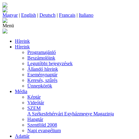
Magyar
|
English
|
Deutsch
|
Francais
|
Italiano
Menü
Híreink
Híreink
Programajánló
Beszámolóink
Legutóbbi bejegyzések
Állandó híreink
Eseménynaptár
Keresés, szűrés
Ünnepkörök
Média
Képtár
Videótár
SZEM
A Székesfehérvári Egyházmegye Magazinja
Hangtár
Szentföld 2008
Napi evangélium
Adattár