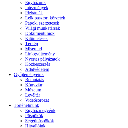
Egyházunk
Intézmények
Plébániák
Lelkipásztori körzetek
Papok, szerzetesek
Világi munkatársak
Dokumentumok
Kitüntetések
Térkép
Miserend
Linkgyűjtemény
Nyertes pályázatok
Közbeszerzés
Adatvédelem
Gyűjteményeink
Bemutatás
Könyvtár
Múzeum
Levéltár
Videósorozat
Történelmünk
Egyházmegyénk
Püspökök
Segédpüspökök
Hitvallóink