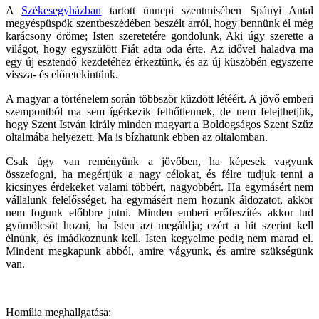
A
Székesegyházban
tartott ünnepi szentmisében Spányi Antal
megyéspüspök szentbeszédében beszélt arról, hogy bennünk él még
karácsony öröme; Isten szeretetére gondolunk, Aki úgy szerette a
világot, hogy egyszülött Fiát adta oda érte. Az idővel haladva ma
egy új esztendő kezdetéhez érkeztünk, és az új küszöbén egyszerre
vissza- és előretekintünk.
A magyar a történelem során többször küzdött létéért. A jövő emberi
szempontból ma sem ígérkezik felhőtlennek, de nem felejthetjük,
hogy Szent István király minden magyart a Boldogságos Szent Szűz
oltalmába helyezett. Ma is bízhatunk ebben az oltalomban.
Csak úgy van reményünk a jövőben, ha képesek vagyunk
összefogni, ha megértjük a nagy célokat, és félre tudjuk tenni a
kicsinyes érdekeket valami többért, nagyobbért. Ha egymásért nem
vállalunk felelősséget, ha egymásért nem hozunk áldozatot, akkor
nem fogunk előbbre jutni. Minden emberi erőfeszítés akkor tud
gyümölcsöt hozni, ha Isten azt megáldja; ezért a hit szerint kell
élnünk, és imádkoznunk kell. Isten kegyelme pedig nem marad el.
Mindent megkapunk abból, amire vágyunk, és amire szükségünk
van.
Homília meghallgatása: