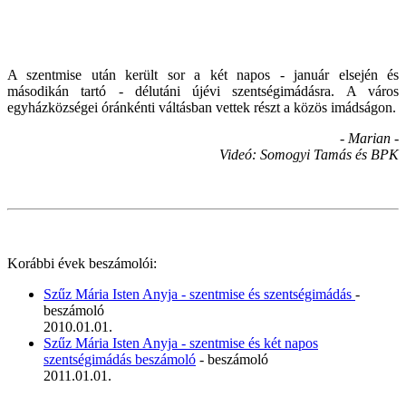
A szentmise után került sor a két napos - január elsején és
másodikán tartó - délutáni újévi szentségimádásra. A város
egyházközségei óránkénti váltásban vettek részt a közös imádságon.
- Marian -
Videó: Somogyi Tamás és BPK
Korábbi évek beszámolói:
Szűz Mária Isten Anyja - szentmise és szentségimádás
-
beszámoló
2010.01.01.
Szűz Mária Isten Anyja - szentmise és két napos
szentségimádás beszámoló
- beszámoló
2011.01.01.