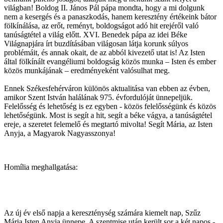
világban! Boldog II. János Pál pápa mondta, hogy a mi dolgunk
nem a kesergés és a panaszkodás, hanem keresztény értékeink bátor
fölkínálása, az erőt, reményt, boldogságot adó hit erejéről való
tanúságtétel a világ előtt. XVI. Benedek pápa az idei Béke
Világnapjára írt buzdításában világosan látja korunk súlyos
problémáit, és annak okait, de az abból kivezető utat is! Az Isten
által fölkínált evangéliumi boldogság közös munka – Isten és ember
közös munkájának – eredményeként valósulhat meg.
Ennek Székesfehérváron különös aktualitása van ebben az évben,
amikor Szent István halálának 975. évfordulóját ünnepeljük.
Felelősség és lehetőség is ez egyben - közös felelősségünk és közös
lehetőségünk. Most is segít a hit, segít a béke vágya, a tanúságtétel
ereje, a szeretet felemelő és megtartó mivolta! Segít Mária, az Isten
Anyja, a Magyarok Nagyasszonya!
Homília meghallgatása:
Az új év első napja a kereszténység számára kiemelt nap, Szűz
Mária Isten Anyja ünnepe. A szentmise után került sor a két napos -