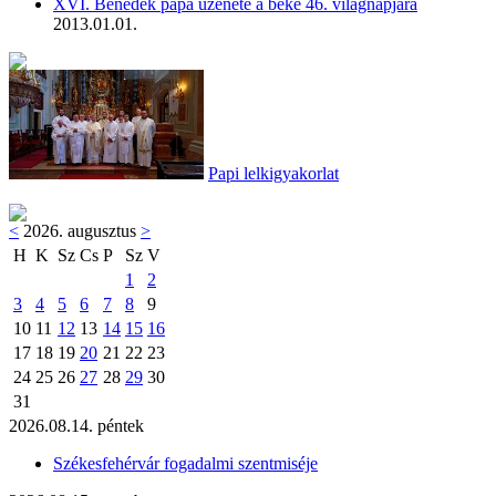
XVI. Benedek pápa üzenete a béke 46. világnapjára
2013.01.01.
Papi lelkigyakorlat
<
2026. augusztus
>
H
K
Sz
Cs
P
Sz
V
1
2
3
4
5
6
7
8
9
10
11
12
13
14
15
16
17
18
19
20
21
22
23
24
25
26
27
28
29
30
31
2026.08.14. péntek
Székesfehérvár fogadalmi szentmiséje