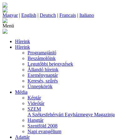
Magyar
|
English
|
Deutsch
|
Francais
|
Italiano
Menü
Híreink
Híreink
Programajánló
Beszámolóink
Legutóbbi bejegyzések
Állandó híreink
Eseménynaptár
Keresés, szűrés
Ünnepkörök
Média
Képtár
Videótár
SZEM
A Székesfehérvári Egyházmegye Magazinja
Hangtár
Szentföld 2008
Napi evangélium
Adattár