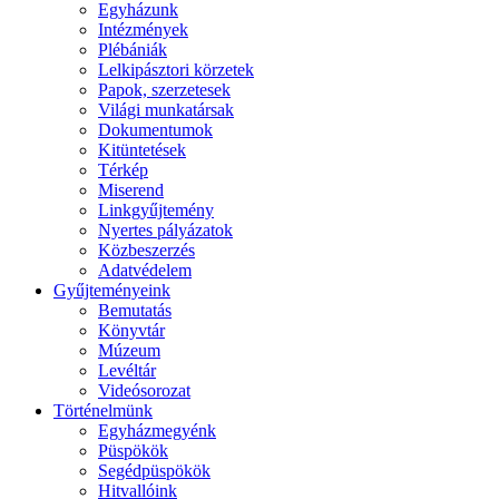
Egyházunk
Intézmények
Plébániák
Lelkipásztori körzetek
Papok, szerzetesek
Világi munkatársak
Dokumentumok
Kitüntetések
Térkép
Miserend
Linkgyűjtemény
Nyertes pályázatok
Közbeszerzés
Adatvédelem
Gyűjteményeink
Bemutatás
Könyvtár
Múzeum
Levéltár
Videósorozat
Történelmünk
Egyházmegyénk
Püspökök
Segédpüspökök
Hitvallóink