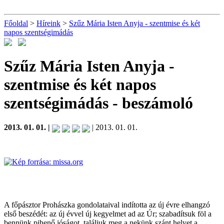
Főoldal
>
Híreink
>
Szűz Mária Isten Anyja - szentmise és két
napos szentségimádás
Szűz Mária Isten Anyja -
szentmise és két napos
szentségimádás
- beszámoló
2013. 01. 01. |
| 2013. 01. 01.
A főpásztor Prohászka gondolataival indította az új évre elhangzó
első beszédét: az új évvel új kegyelmet ad az Úr; szabadítsuk föl a
bennünk pihenő jóságot, találjuk meg a nekünk szánt helyet a