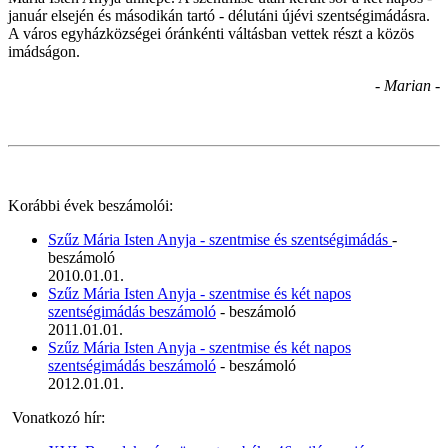
január elsején és másodikán tartó - délutáni újévi szentségimádásra.
A város egyházközségei óránkénti váltásban vettek részt a közös
imádságon.
- Marian -
Korábbi évek beszámolói:
Szűz Mária Isten Anyja - szentmise és szentségimádás
-
beszámoló
2010.01.01.
Szűz Mária Isten Anyja - szentmise és két napos
szentségimádás beszámoló
- beszámoló
2011.01.01.
Szűz Mária Isten Anyja - szentmise és két napos
szentségimádás beszámoló
- beszámoló
2012.01.01.
Vonatkozó hír: