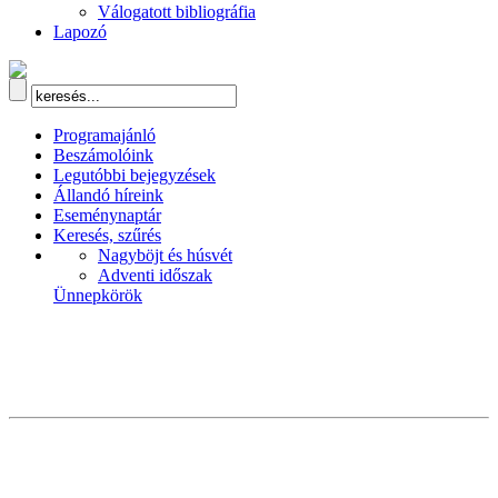
Válogatott bibliográfia
Lapozó
Programajánló
Beszámolóink
Legutóbbi bejegyzések
Állandó híreink
Eseménynaptár
Keresés, szűrés
Nagyböjt és húsvét
Adventi időszak
Ünnepkörök