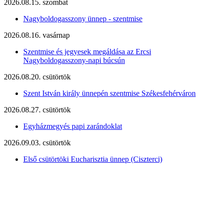
2026.08.15. szombat
Nagyboldogasszony ünnep - szentmise
2026.08.16. vasárnap
Szentmise és jegyesek megáldása az Ercsi
Nagyboldogasszony-napi búcsún
2026.08.20. csütörtök
Szent István király ünnepén szentmise Székesfehérváron
2026.08.27. csütörtök
Egyházmegyés papi zarándoklat
2026.09.03. csütörtök
Első csütörtöki Eucharisztia ünnep (Ciszterci)