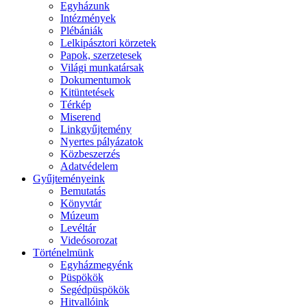
Egyházunk
Intézmények
Plébániák
Lelkipásztori körzetek
Papok, szerzetesek
Világi munkatársak
Dokumentumok
Kitüntetések
Térkép
Miserend
Linkgyűjtemény
Nyertes pályázatok
Közbeszerzés
Adatvédelem
Gyűjteményeink
Bemutatás
Könyvtár
Múzeum
Levéltár
Videósorozat
Történelmünk
Egyházmegyénk
Püspökök
Segédpüspökök
Hitvallóink