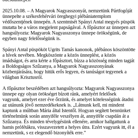
2025.10.08. – A Magyarok Nagyasszonyát, nemzetünk Pártfogóját
ünnepelte a székesfehérvári öreghegyi plébániatemplom
védőszentjének ünnepén. A szentmisét Spányi Antal megyés püspök
mutatta be a város megjelent papságával. A főpásztor az ünnepen azt
hangsúlyozta: Magyarok Nagyasszonya ünnepe örökségünk, de
egyben nagy felelősségünk is.
Spányi Antal püspököt Ugrits Tamás kanonok, plébános köszöntötte
a hívek nevében. Megköszönte a közös ünneplést, a közös
imádságot, és arra kérte a főpásztort, bízza a közösség minden tagját
a Boldogságos Szűzanya, a Magyarok Nagyasszonyának
közbenjárására, hogy hitük erős legyen, és tanúságot tegyenek a
világban Krisztusról.
A főpásztor beszédében azt hangsúlyozta: Magyarok Nagyasszonya
ünnepe egy olyan örökséget bízott ránk, amelyért felelősek
vagyunk, amelyet ezer éve őrzünk, és amelyet kötelességünk átadni
az utánunk jövő nemzedékeknek is. „Látnunk kell, mi mindent
kaptunk a múltban Mária által Istentől. Hogyan segített bennünket
történelmünk során annyiféle veszélyen át, annyiféle csapdán át a
Szűzanya. És minden tévelygésünk ellenére, amikor hallgattunk a
hamis prófétákra, visszavezetett a helyes útra. Ezért vagyunk itt, él a
nemzetünk, s ez elegendő bizonyíték erre.”