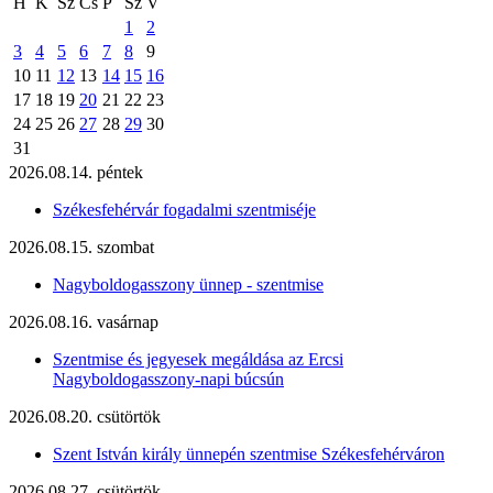
H
K
Sz
Cs
P
Sz
V
1
2
3
4
5
6
7
8
9
10
11
12
13
14
15
16
17
18
19
20
21
22
23
24
25
26
27
28
29
30
31
2026.08.14. péntek
Székesfehérvár fogadalmi szentmiséje
2026.08.15. szombat
Nagyboldogasszony ünnep - szentmise
2026.08.16. vasárnap
Szentmise és jegyesek megáldása az Ercsi
Nagyboldogasszony-napi búcsún
2026.08.20. csütörtök
Szent István király ünnepén szentmise Székesfehérváron
2026.08.27. csütörtök