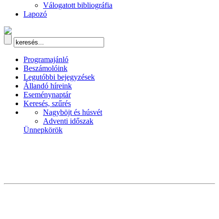
Válogatott bibliográfia
Lapozó
Programajánló
Beszámolóink
Legutóbbi bejegyzések
Állandó híreink
Eseménynaptár
Keresés, szűrés
Nagyböjt és húsvét
Adventi időszak
Ünnepkörök