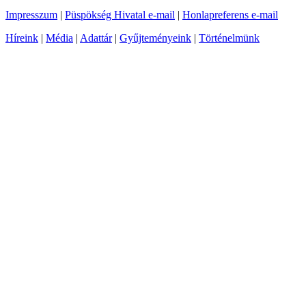
Impresszum
|
Püspökség Hivatal e-mail
|
Honlapreferens e-mail
Híreink
|
Média
|
Adattár
|
Gyűjteményeink
|
Történelmünk