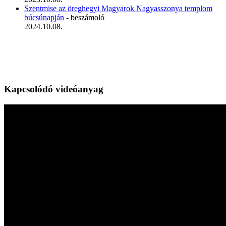
Szentmise az öreghegyi Magyarok Nagyasszonya templom
búcsúnapján
- beszámoló
2024.10.08.
Kapcsolódó videóanyag