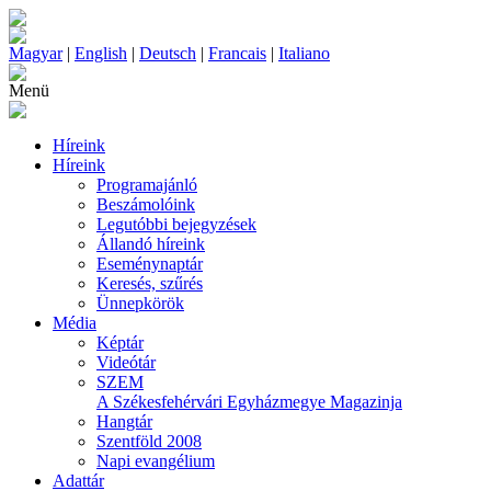
Magyar
|
English
|
Deutsch
|
Francais
|
Italiano
Menü
Híreink
Híreink
Programajánló
Beszámolóink
Legutóbbi bejegyzések
Állandó híreink
Eseménynaptár
Keresés, szűrés
Ünnepkörök
Média
Képtár
Videótár
SZEM
A Székesfehérvári Egyházmegye Magazinja
Hangtár
Szentföld 2008
Napi evangélium
Adattár