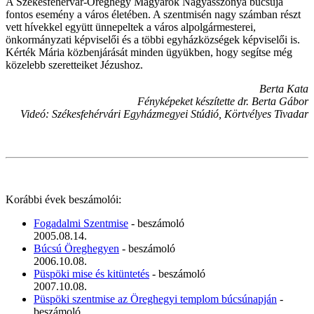
A Székesfehérvár-Öreghegy Magyarok Nagyasszonya búcsúja
fontos esemény a város életében. A szentmisén nagy számban részt
vett hívekkel együtt ünnepeltek a város alpolgármesterei,
önkormányzati képviselői és a többi egyházközségek képviselői is.
Kérték Mária közbenjárását minden ügyükben, hogy segítse még
közelebb szeretteiket Jézushoz.
Berta Kata
Fényképeket készítette dr. Berta Gábor
Videó: Székesfehérvári Egyházmegyei Stúdió, Körtvélyes Tivadar
Korábbi évek beszámolói:
Fogadalmi Szentmise
- beszámoló
2005.08.14.
Búcsú Öreghegyen
- beszámoló
2006.10.08.
Püspöki mise és kitüntetés
- beszámoló
2007.10.08.
Püspöki szentmise az Öreghegyi templom búcsúnapján
-
beszámoló