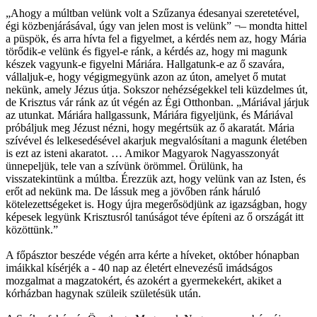
„Ahogy a múltban velünk volt a Szűzanya édesanyai szeretetével,
égi közbenjárásával, úgy van jelen most is velünk” ¬– mondta hittel
a püspök, és arra hívta fel a figyelmet, a kérdés nem az, hogy Mária
törődik-e velünk és figyel-e ránk, a kérdés az, hogy mi magunk
készek vagyunk-e figyelni Máriára. Hallgatunk-e az ő szavára,
vállaljuk-e, hogy végigmegyünk azon az úton, amelyet ő mutat
nekünk, amely Jézus útja. Sokszor nehézségekkel teli küzdelmes út,
de Krisztus vár ránk az út végén az Égi Otthonban. „Máriával járjuk
az utunkat. Máriára hallgassunk, Máriára figyeljünk, és Máriával
próbáljuk meg Jézust nézni, hogy megértsük az ő akaratát. Mária
szívével és lelkesedésével akarjuk megvalósítani a magunk életében
is ezt az isteni akaratot. … Amikor Magyarok Nagyasszonyát
ünnepeljük, tele van a szívünk örömmel. Örülünk, ha
visszatekintünk a múltba. Érezzük azt, hogy velünk van az Isten, és
erőt ad nekünk ma. De lássuk meg a jövőben ránk háruló
kötelezettségeket is. Hogy újra megerősödjünk az igazságban, hogy
képesek legyünk Krisztusról tanúságot téve építeni az ő országát itt
közöttünk.”
A főpásztor beszéde végén arra kérte a híveket, október hónapban
imáikkal kísérjék a - 40 nap az életért elnevezésű imádságos
mozgalmat a magzatokért, és azokért a gyermekekért, akiket a
kórházban hagynak szüleik születésük után.