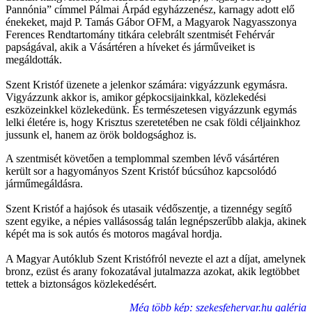
Pannónia” címmel Pálmai Árpád egyházzenész, karnagy adott elő
énekeket, majd P. Tamás Gábor OFM, a Magyarok Nagyasszonya
Ferences Rendtartomány titkára celebrált szentmisét Fehérvár
papságával, akik a Vásártéren a híveket és járműveiket is
megáldották.
Szent Kristóf üzenete a jelenkor számára: vigyázzunk egymásra.
Vigyázzunk akkor is, amikor gépkocsijainkkal, közlekedési
eszközeinkkel közlekedünk. És természetesen vigyázzunk egymás
lelki életére is, hogy Krisztus szeretetében ne csak földi céljainkhoz
jussunk el, hanem az örök boldogsághoz is.
A szentmisét követően a templommal szemben lévő vásártéren
került sor a hagyományos Szent Kristóf búcsúhoz kapcsolódó
járműmegáldásra.
Szent Kristóf a hajósok és utasaik védőszentje, a tizennégy segítő
szent egyike, a népies vallásosság talán legnépszerűbb alakja, akinek
képét ma is sok autós és motoros magával hordja.
A Magyar Autóklub Szent Kristófról nevezte el azt a díjat, amelynek
bronz, ezüst és arany fokozatával jutalmazza azokat, akik legtöbbet
tettek a biztonságos közlekedésért.
Még több kép: szekesfehervar.hu galéria