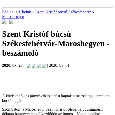
Főoldal
>
Híreink
>
Szent Kristóf búcsú Székesfehérvár-
Maroshegyen
Szent Kristóf búcsú
Székesfehérvár-Maroshegyen
-
beszámoló
2020. 07. 25. |
| 2020. 08. 01.
A közlekedők és járműveik is áldást kaptak a maroshegyi templom
búcsúnapján
Szombaton, a Maroshegyi Szent Kristóf plébánia búcsúnapján
délután hangversennyel kezdődött az ünnep, „Vigadj boldog