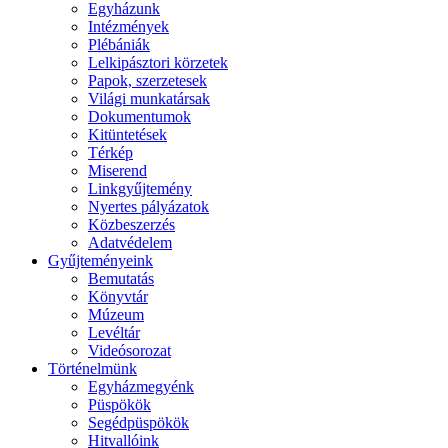
Egyházunk
Intézmények
Plébániák
Lelkipásztori körzetek
Papok, szerzetesek
Világi munkatársak
Dokumentumok
Kitüntetések
Térkép
Miserend
Linkgyűjtemény
Nyertes pályázatok
Közbeszerzés
Adatvédelem
Gyűjteményeink
Bemutatás
Könyvtár
Múzeum
Levéltár
Videósorozat
Történelmünk
Egyházmegyénk
Püspökök
Segédpüspökök
Hitvallóink