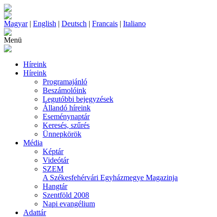
Magyar
|
English
|
Deutsch
|
Francais
|
Italiano
Menü
Híreink
Híreink
Programajánló
Beszámolóink
Legutóbbi bejegyzések
Állandó híreink
Eseménynaptár
Keresés, szűrés
Ünnepkörök
Média
Képtár
Videótár
SZEM
A Székesfehérvári Egyházmegye Magazinja
Hangtár
Szentföld 2008
Napi evangélium
Adattár