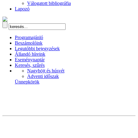
Válogatott bibliográfia
Lapozó
Programajánló
Beszámolóink
Legutóbbi bejegyzések
Állandó híreink
Eseménynaptár
Keresés, szűrés
Nagyböjt és húsvét
Adventi időszak
Ünnepkörök