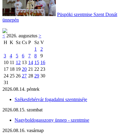
Püspöki szentmise Szent Donát
ünnepén
<
2026. augusztus
>
H
K
Sz
Cs
P
Sz
V
1
2
3
4
5
6
7
8
9
10
11
12
13
14
15
16
17
18
19
20
21
22
23
24
25
26
27
28
29
30
31
2026.08.14. péntek
Székesfehérvár fogadalmi szentmiséje
2026.08.15. szombat
Nagyboldogasszony ünnep - szentmise
2026.08.16. vasárnap