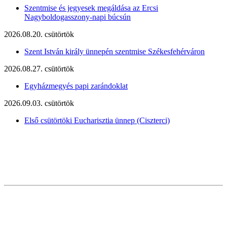
Szentmise és jegyesek megáldása az Ercsi
Nagyboldogasszony-napi búcsún
2026.08.20. csütörtök
Szent István király ünnepén szentmise Székesfehérváron
2026.08.27. csütörtök
Egyházmegyés papi zarándoklat
2026.09.03. csütörtök
Első csütörtöki Eucharisztia ünnep (Ciszterci)