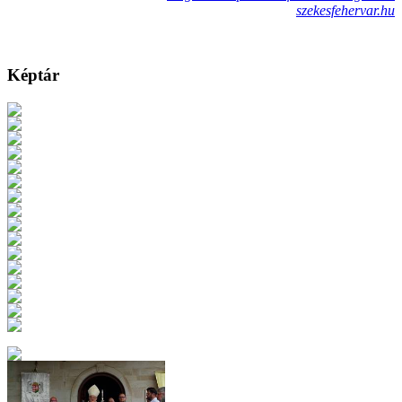
szekesfehervar.hu
Képtár