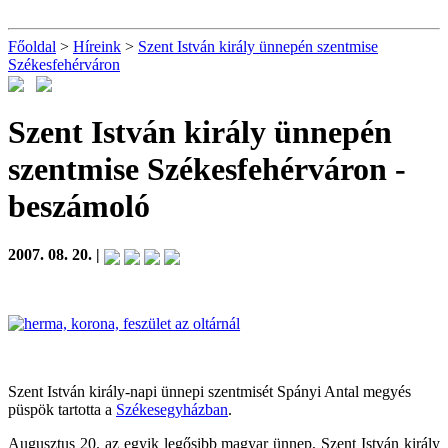
Főoldal
>
Híreink
>
Szent István király ünnepén szentmise
Székesfehérváron
Szent István király ünnepén
szentmise Székesfehérváron
-
beszámoló
2007. 08. 20. |
Szent István király-napi ünnepi szentmisét Spányi Antal megyés
püspök tartotta a
Székesegyházban
.
Augusztus 20. az egyik legősibb magyar ünnep, Szent István király