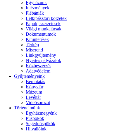
Egyházunk
Intézmények
Plébániák
Lelkipásztori körzetek
Papok, szerzetesek
Világi munkatársak
Dokumentumok
Kitüntetések
Térkép
Miserend
Linkgyűjtemény
Nyertes pályázatok
Közbeszerzés
Adatvédelem
Gyűjteményeink
Bemutatás
Könyvtár
Múzeum
Levéltár
Videósorozat
Történelmünk
Egyházmegyénk
Püspökök
Segédpüspökök
Hitvallóink