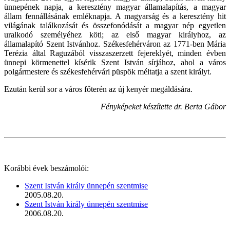
ünnepének napja, a keresztény magyar államalapítás, a magyar
állam fennállásának emléknapja. A magyarság és a keresztény hit
világának találkozását és összefonódását a magyar nép egyetlen
uralkodó személyéhez köti; az első magyar királyhoz, az
államalapító Szent Istvánhoz. Székesfehérváron az 1771-ben Mária
Terézia által Raguzából visszaszerzett fejereklyét, minden évben
ünnepi körmenettel kísérik Szent István sírjához, ahol a város
polgármestere és székesfehérvári püspök méltatja a szent királyt.
Ezután kerül sor a város főterén az új kenyér megáldására.
Fényképeket készítette dr. Berta Gábor
Korábbi évek beszámolói:
Szent István király ünnepén szentmise
2005.08.20.
Szent István király ünnepén szentmise
2006.08.20.