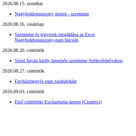
2026.08.15. szombat
Nagyboldogasszony ünnep - szentmise
2026.08.16. vasárnap
Szentmise és jegyesek megáldása az Ercsi
Nagyboldogasszony-napi búcsún
2026.08.20. csütörtök
Szent István király ünnepén szentmise Székesfehérváron
2026.08.27. csütörtök
Egyházmegyés papi zarándoklat
2026.09.03. csütörtök
Első csütörtöki Eucharisztia ünnep (Ciszterci)