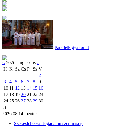
Papi lelkigyakorlat
<
2026. augusztus
>
H
K
Sz
Cs
P
Sz
V
1
2
3
4
5
6
7
8
9
10
11
12
13
14
15
16
17
18
19
20
21
22
23
24
25
26
27
28
29
30
31
2026.08.14. péntek
Székesfehérvár fogadalmi szentmiséje