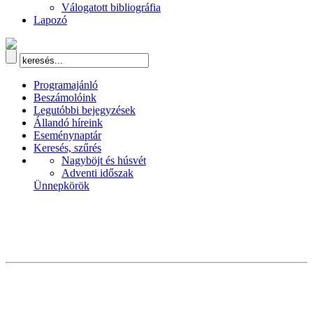
Válogatott bibliográfia
Lapozó
Programajánló
Beszámolóink
Legutóbbi bejegyzések
Állandó híreink
Eseménynaptár
Keresés, szűrés
Nagyböjt és húsvét
Adventi időszak
Ünnepkörök