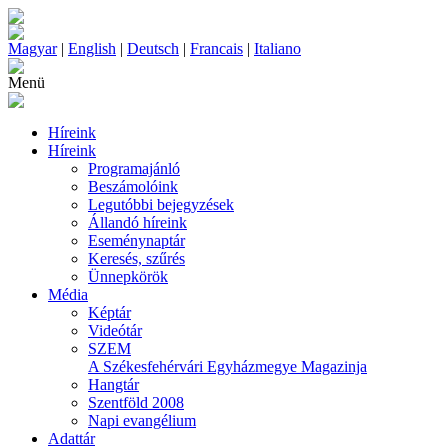
Magyar
|
English
|
Deutsch
|
Francais
|
Italiano
Menü
Híreink
Híreink
Programajánló
Beszámolóink
Legutóbbi bejegyzések
Állandó híreink
Eseménynaptár
Keresés, szűrés
Ünnepkörök
Média
Képtár
Videótár
SZEM
A Székesfehérvári Egyházmegye Magazinja
Hangtár
Szentföld 2008
Napi evangélium
Adattár