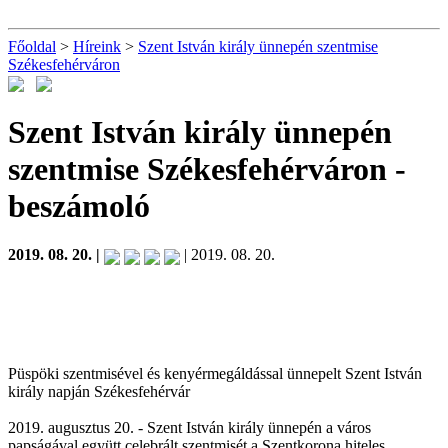
Főoldal
>
Híreink
>
Szent István király ünnepén szentmise
Székesfehérváron
Szent István király ünnepén
szentmise Székesfehérváron
-
beszámoló
2019. 08. 20. |
| 2019. 08. 20.
Püspöki szentmisével és kenyérmegáldással ünnepelt Szent István
király napján Székesfehérvár
2019. augusztus 20. - Szent István király ünnepén a város
papságával együtt celebrált szentmisét a Szentkorona hiteles