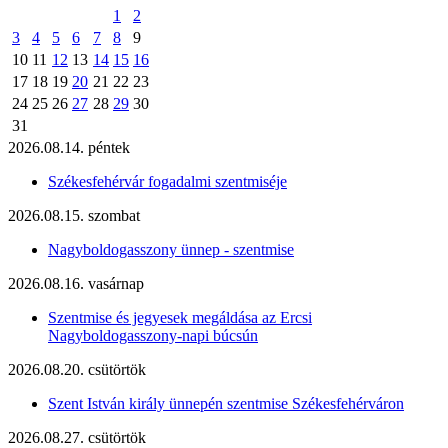
1
2
3
4
5
6
7
8
9
10
11
12
13
14
15
16
17
18
19
20
21
22
23
24
25
26
27
28
29
30
31
2026.08.14. péntek
Székesfehérvár fogadalmi szentmiséje
2026.08.15. szombat
Nagyboldogasszony ünnep - szentmise
2026.08.16. vasárnap
Szentmise és jegyesek megáldása az Ercsi
Nagyboldogasszony-napi búcsún
2026.08.20. csütörtök
Szent István király ünnepén szentmise Székesfehérváron
2026.08.27. csütörtök