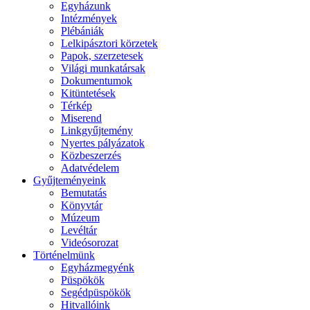
Egyházunk
Intézmények
Plébániák
Lelkipásztori körzetek
Papok, szerzetesek
Világi munkatársak
Dokumentumok
Kitüntetések
Térkép
Miserend
Linkgyűjtemény
Nyertes pályázatok
Közbeszerzés
Adatvédelem
Gyűjteményeink
Bemutatás
Könyvtár
Múzeum
Levéltár
Videósorozat
Történelmünk
Egyházmegyénk
Püspökök
Segédpüspökök
Hitvallóink