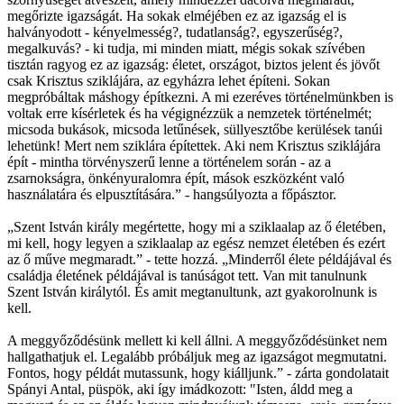
megőrizte igazságát. Ha sokak elméjében ez az igazság el is
halványodott - kényelmesség?, tudatlanság?, egyszerűség?,
megalkuvás? - ki tudja, mi minden miatt, mégis sokak szívében
tisztán ragyog ez az igazság: életet, országot, biztos jelent és jövőt
csak Krisztus sziklájára, az egyházra lehet építeni. Sokan
megpróbáltak máshogy építkezni. A mi ezeréves történelmünkben is
voltak erre kísérletek és ha végignézzük a nemzetek történelmét;
micsoda bukások, micsoda letűnések, süllyesztőbe kerülések tanúi
lehetünk! Mert nem sziklára építettek. Aki nem Krisztus sziklájára
épít - mintha törvényszerű lenne a történelem során - az a
zsarnokságra, önkényuralomra épít, mások eszközként való
használatára és elpusztítására.” - hangsúlyozta a főpásztor.
„Szent István király megértette, hogy mi a sziklaalap az ő életében,
mi kell, hogy legyen a sziklaalap az egész nemzet életében és ezért
az ő műve megmaradt.” - tette hozzá. „Minderről élete példájával és
családja életének példájával is tanúságot tett. Van mit tanulnunk
Szent István királytól. És amit megtanultunk, azt gyakorolnunk is
kell.
A meggyőződésünk mellett ki kell állni. A meggyőződésünket nem
hallgathatjuk el. Legalább próbáljuk meg az igazságot megmutatni.
Fontos, hogy példát mutassunk, hogy kiálljunk.” - zárta gondolatait
Spányi Antal, püspök, aki így imádkozott: "Isten, áldd meg a