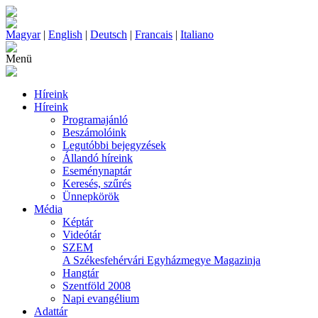
Magyar
|
English
|
Deutsch
|
Francais
|
Italiano
Menü
Híreink
Híreink
Programajánló
Beszámolóink
Legutóbbi bejegyzések
Állandó híreink
Eseménynaptár
Keresés, szűrés
Ünnepkörök
Média
Képtár
Videótár
SZEM
A Székesfehérvári Egyházmegye Magazinja
Hangtár
Szentföld 2008
Napi evangélium
Adattár