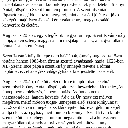
másolatának és első uralkodónk fejereklyéjének jelenlétében Spányi
Antal, püspök a Szent Imre templomban. A szentmise után a
főpásztor megáldotta az új kenyeret, mint a családi jólét és a jövő
jelképét, majd Isten áldását kérte valamennyi magyar család
kenyerére és életére.
Augusztus 20-a az egyik legősibb magyar ünnep, Szent István király
napja, a keresztény magyar állam megalapításának, a magyar állam
fennállásának emléknapja.
Szent István király ünnepe nem halálának, (amely augusztus 15-én
történt) hanem 1083-ban történt szentté avatásának napja. 1623-ben
XI. (Szent) Ince pápa a szent király ünnepét felvette a római
naptárba, ezzel az egész világegyházra kiterjesztette tiszteletét.
Augusztus 20-án, délelőtt a Szent Imre templomban celebrált
szentmisét Spányi Antal püspök, aki szentbeszédében kiemelte:„Az
ünnep nem emlékezés, hanem tanulás. Az ünnep nem
visszagondolás, hanem követés. Adja az Úr, hogy ezt mélyen
megértve, méltó módon tudjuk ünnepelni első, szent királyunkat.”
… „Szent István ünnepén a sziklára épített ház evangéliumi képét
állítja elénk az egyház, mert minden bizonnyal Szent István király
szeme előtt is ez lebegett, amikor megalapította azt a keresztény
magyar államot, amely annyi veszélynek volt kitéve, annyi
szörnyűséget átvészelt, amely mindezzel dacolva megmaradt,