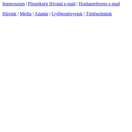
Impresszum
|
Püspökség Hivatal e-mail
|
Honlapreferens e-mail
Híreink
|
Média
|
Adattár
|
Gyűjteményeink
|
Történelmünk