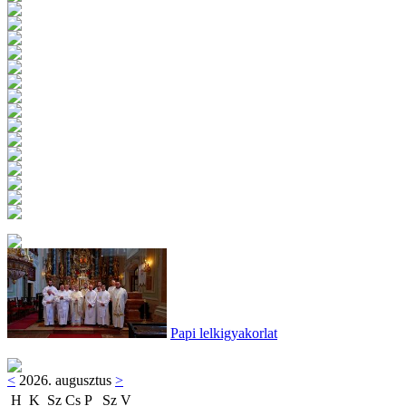
Papi lelkigyakorlat
<
2026. augusztus
>
H
K
Sz
Cs
P
Sz
V