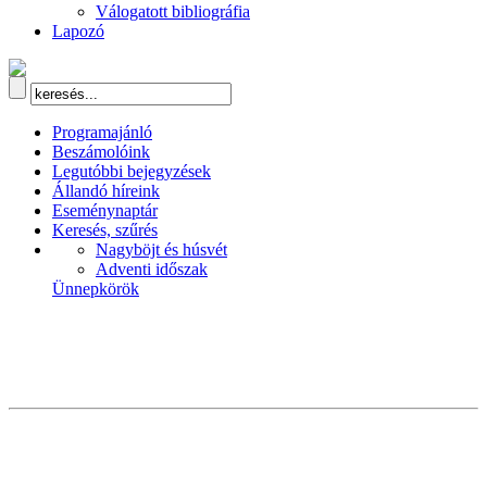
Válogatott bibliográfia
Lapozó
Programajánló
Beszámolóink
Legutóbbi bejegyzések
Állandó híreink
Eseménynaptár
Keresés, szűrés
Nagyböjt és húsvét
Adventi időszak
Ünnepkörök