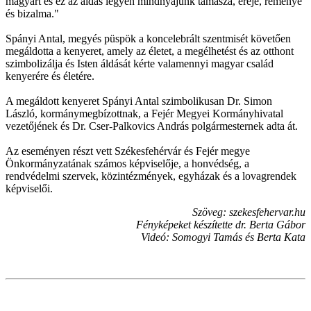
magyart és ez az áldás legyen mindnyájunk támasza, ereje, reménye
és bizalma."
Spányi Antal, megyés püspök a koncelebrált szentmisét követően
megáldotta a kenyeret, amely az életet, a megélhetést és az otthont
szimbolizálja és Isten áldását kérte valamennyi magyar család
kenyerére és életére.
A megáldott kenyeret Spányi Antal szimbolikusan Dr. Simon
László, kormánymegbízottnak, a Fejér Megyei Kormányhivatal
vezetőjének és Dr. Cser-Palkovics András polgármesternek adta át.
Az eseményen részt vett Székesfehérvár és Fejér megye
Önkormányzatának számos képviselője, a honvédség, a
rendvédelmi szervek, közintézmények, egyházak és a lovagrendek
képviselői.
Szöveg: szekesfehervar.hu
Fényképeket készítette dr. Berta Gábor
Videó: Somogyi Tamás és Berta Kata