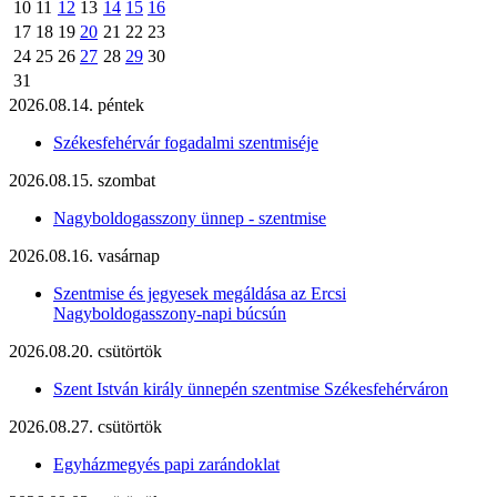
10
11
12
13
14
15
16
17
18
19
20
21
22
23
24
25
26
27
28
29
30
31
2026.08.14. péntek
Székesfehérvár fogadalmi szentmiséje
2026.08.15. szombat
Nagyboldogasszony ünnep - szentmise
2026.08.16. vasárnap
Szentmise és jegyesek megáldása az Ercsi
Nagyboldogasszony-napi búcsún
2026.08.20. csütörtök
Szent István király ünnepén szentmise Székesfehérváron
2026.08.27. csütörtök
Egyházmegyés papi zarándoklat