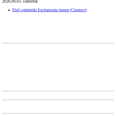
2026.09.03. csütörtök
Első csütörtöki Eucharisztia ünnep (Ciszterci)