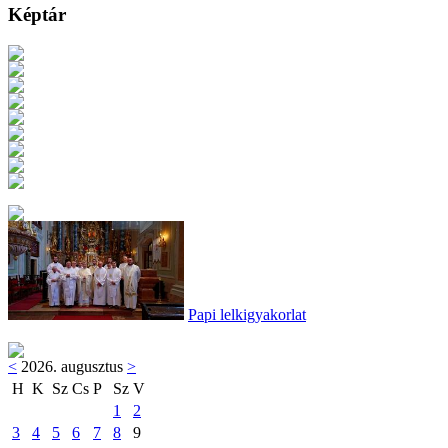
Képtár
Papi lelkigyakorlat
<
2026. augusztus
>
H
K
Sz
Cs
P
Sz
V
1
2
3
4
5
6
7
8
9