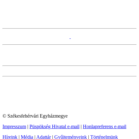
© Székesfehérvári Egyházmegye
Impresszum
|
Püspökség Hivatal e-mail
|
Honlapreferens e-mail
Híreink
|
Média
|
Adattár
|
Gyűjteményeink
|
Történelmünk