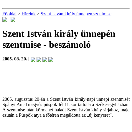
Főoldal
>
Híreink
>
Szent István király ünnepén szentmise
Szent István király ünnepén
szentmise
- beszámoló
2005. 08. 20. |
2005. augusztus 20-án a Szent István király-napi ünnepi szentmisét
Spányi Antal megyés püspök fél 11-kor tartotta a Székesegyházban.
A szentmise után körmenet haladt Szent István király sírjához, majd
ezután a Püspök atya a főtéren megáldotta az „új kenyeret”.