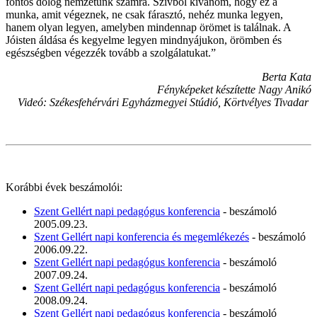
fontos dolog nemzetünk számra. Szívből kívánom, hogy ez a
munka, amit végeznek, ne csak fárasztó, nehéz munka legyen,
hanem olyan legyen, amelyben mindennap örömet is találnak. A
Jóisten áldása és kegyelme legyen mindnyájukon, örömben és
egészségben végezzék tovább a szolgálatukat.”
Berta Kata
Fényképeket készítette Nagy Anikó
Videó: Székesfehérvári Egyházmegyei Stúdió, Körtvélyes Tivadar
Korábbi évek beszámolói:
Szent Gellért napi pedagógus konferencia
- beszámoló
2005.09.23.
Szent Gellért napi konferencia és megemlékezés
- beszámoló
2006.09.22.
Szent Gellért napi pedagógus konferencia
- beszámoló
2007.09.24.
Szent Gellért napi pedagógus konferencia
- beszámoló
2008.09.24.
Szent Gellért napi pedagógus konferencia
- beszámoló