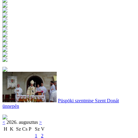
Püspöki szentmise Szent Donát
ünnepén
<
2026. augusztus
>
H
K
Sz
Cs
P
Sz
V
1
2