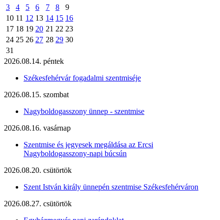
3
4
5
6
7
8
9
10
11
12
13
14
15
16
17
18
19
20
21
22
23
24
25
26
27
28
29
30
31
2026.08.14. péntek
Székesfehérvár fogadalmi szentmiséje
2026.08.15. szombat
Nagyboldogasszony ünnep - szentmise
2026.08.16. vasárnap
Szentmise és jegyesek megáldása az Ercsi
Nagyboldogasszony-napi búcsún
2026.08.20. csütörtök
Szent István király ünnepén szentmise Székesfehérváron
2026.08.27. csütörtök