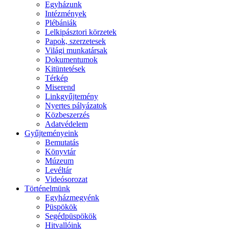
Egyházunk
Intézmények
Plébániák
Lelkipásztori körzetek
Papok, szerzetesek
Világi munkatársak
Dokumentumok
Kitüntetések
Térkép
Miserend
Linkgyűjtemény
Nyertes pályázatok
Közbeszerzés
Adatvédelem
Gyűjteményeink
Bemutatás
Könyvtár
Múzeum
Levéltár
Videósorozat
Történelmünk
Egyházmegyénk
Püspökök
Segédpüspökök
Hitvallóink