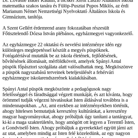
Dr. Lovasné Báder Katalin, a bicskei Szent László Általános Iskola
matematika szakos tanára és Fülöp-Pusztai Pupos Miklós, az érdi
Marianum Német Nemzetiségi Nyelvoktató Általános Iskola és
Gimnázium, tanítója.
A Szent Gellért érdemrend arany fokozatában részesült
Főtisztelendő Dózsa István plébános, egyházmegyei vagyonkezelő.
Az egyházmegye 22 oktatási és nevelési intézménye idén egy
különleges meglepetéssel készült a megyés püspöknek.
Fotógalériával mutatták be az iskola életének, fejlődésének,
bővítésének állomásait, mérföldköveit, amelyek Spányi Antal
püspök főpásztori szolgálata alatt valósulhattak meg. Megköszönve
a püspök nagyszabású terveinek beteljesülését a fehérvári
egyházmegye iskolarendszerének kialakításában.
Spányi Antal püspök megköszönte a pedagógusok nagy
felelősséggel és fáradtsággal végzett munkáját, és azt kívánta, hogy
örömmel tudják végezni hivatásukat Isten áldásával továbbra is a
mindennapokban. „Az, ami ezekben az intézményekben történik,
ahogy hitelesen bemutatjuk keresztény kultúránkat, a keresztény
magyar hagyományokat, ahogy próbáljuk úgy tanítani a tantárgyat,
ki-ki a maga szakterületén, hogy amögött ott legyen a Teremtő Isten,
a Gondviselő Isten. Ahogy próbáljuk a gyerekekkel együtt járni azt
az utat, amelyben mindig az Isten felé közeledünk, az egy nagyon