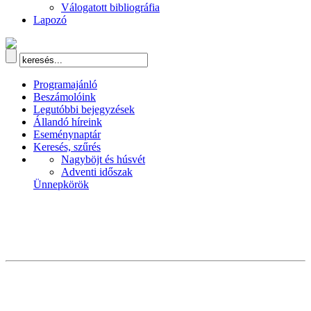
Válogatott bibliográfia
Lapozó
Programajánló
Beszámolóink
Legutóbbi bejegyzések
Állandó híreink
Eseménynaptár
Keresés, szűrés
Nagyböjt és húsvét
Adventi időszak
Ünnepkörök