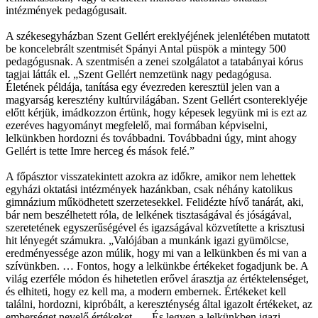
intézmények pedagógusait.
A székesegyházban Szent Gellért ereklyéjének jelenlétében mutatott
be koncelebrált szentmisét Spányi Antal püspök a mintegy 500
pedagógusnak. A szentmisén a zenei szolgálatot a tatabányai kórus
tagjai látták el. „Szent Gellért nemzetünk nagy pedagógusa.
Életének példája, tanítása egy évezreden keresztül jelen van a
magyarság keresztény kultúrvilágában. Szent Gellért csontereklyéje
előtt kérjük, imádkozzon értünk, hogy képesek legyünk mi is ezt az
ezeréves hagyományt megfelelő, mai formában képviselni,
lelkünkben hordozni és továbbadni. Továbbadni úgy, mint ahogy
Gellért is tette Imre herceg és mások felé.”
A főpásztor visszatekintett azokra az időkre, amikor nem lehettek
egyházi oktatási intézmények hazánkban, csak néhány katolikus
gimnázium működhetett szerzetesekkel. Felidézte hívő tanárát, aki,
bár nem beszélhetett róla, de lelkének tisztaságával és jóságával,
szeretetének egyszerűségével és igazságával közvetítette a krisztusi
hit lényegét számukra. „Valójában a munkánk igazi gyümölcse,
eredményessége azon múlik, hogy mi van a lelkünkben és mi van a
szívünkben. … Fontos, hogy a lelkünkbe értékeket fogadjunk be. A
világ ezerféle módon és hihetetlen erővel árasztja az értéktelenséget,
és elhiteti, hogy ez kell ma, a modern embernek. Értékeket kell
találni, hordozni, kipróbált, a kereszténység által igazolt értékeket, az
emberséget nevelő értékeket. … És legyen a lelkünkben igazi