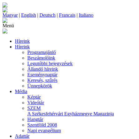
Magyar
|
English
|
Deutsch
|
Francais
|
Italiano
Menü
Híreink
Híreink
Programajánló
Beszámolóink
Legutóbbi bejegyzések
Állandó híreink
Eseménynaptár
Keresés, szűrés
Ünnepkörök
Média
Képtár
Videótár
SZEM
A Székesfehérvári Egyházmegye Magazinja
Hangtár
Szentföld 2008
Napi evangélium
Adattár