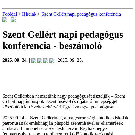
Főoldal
>
Híreink
>
Szent Gellért napi pedagógus konferencia
Szent Gellért napi pedagógus
konferencia
- beszámoló
2025. 09. 24. |
| 2025. 09. 25.
Szent Gellértben nemzetünk nagy pedagógusát tiszteljük – Szent
Gellért napján püspöki szentmisével és díjátadó ünnepséggel
köszöntötték a Székesfehérvári Egyházmegye pedagógusait
2025.09.24. – Szent Gellértnek, a magyarországi katolikus iskolák
patrónusának emléknapján püspöki szentmisével és elismerések
átadásával ünnepelték a Székesfehérvári Egyházmegye
fenntartásában, vagy a területén működő katolikus oktatási