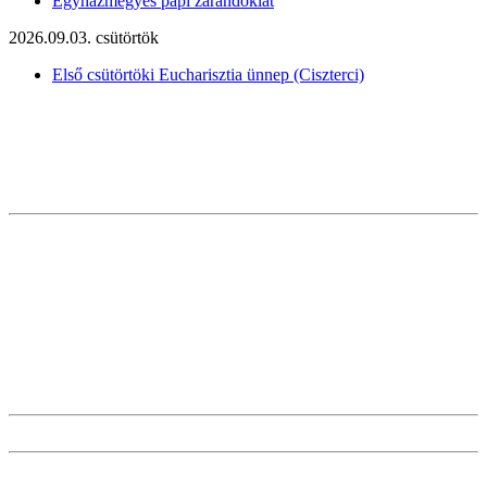
Egyházmegyés papi zarándoklat
2026.09.03. csütörtök
Első csütörtöki Eucharisztia ünnep (Ciszterci)