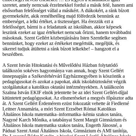
szeretet, amely nemcsak érzelmekkel fordul a másik felé, hanem ami
elsősorban felelősséget vállal a másikért. A diákokért, a ránk bízott
gyermekekért, akik remélhetőleg majd fölfedezik bennünk az
emberséget, a lelki értéket, a tisztességet. Ha érezzük ezt a
felelősséget, bármi is a feladatunk az iskolában, akkor képesek
leszünk ezeket az igaz értékeket nemcsak őrizni, hanem továbbadni
másoknak. Szent Gellért közbenjárására Isten Szentlelke segítsen
bennünket, hogy ezeket az értékeket megértsük, megéljük, és
sikerrel tudjuk átültetni a ránk bízott lelkekbe! – hangzott el a
beszédben.
A Szent István Hitoktatási és Művelődési Házban folytatódó
találkozón sokéves hagyománya van annak, hogy Szent Gellért
ünnepnapján a Székesfehérvári Egyházmegyében is köszöntik a
pedagógusokat és azokat a papokat, akik iskolabiztosként végzik
szolgálatukat a katolikus oktatási intézményekben. A találkozón
Szalma István EKIF elnök jelentette be az idei Szent Gellért-díjjal
kitüntetett pedagógusokat. Az elismeréseket a megyés főpásztor adta
át. A Szent Gellért Érdemérem ezüst fokozatát vehette át Fiedlerné
Leitner Annamária, a móri Szent Erzsébet Római Katolikus
Általános Iskola matematika–informatika–kémia szakos tanára,
Nagyné Karch Mónika, a tatabányai Szent Margit Gimnázium és
Általános Iskola matematika szakos tanára, Engerth Jánosné, a
Páduai Szent Antal Általános Iskola, Gimnázium és AMI tanítója,