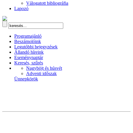
Válogatott bibliográfia
Lapozó
Programajánló
Beszámolóink
Legutóbbi bejegyzések
Állandó híreink
Eseménynaptár
Keresés, szűrés
Nagyböjt és húsvét
Adventi időszak
Ünnepkörök