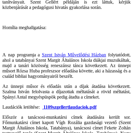
tanítványait. Szent Gellért példáján is ezt láttuk, kérjük
közbenjárását a pedagógusi hivatás gyakorlása során.
Homília meghallgatása:
A nap programja a
Szent István Művelődési Házban
folytatódott,
ahol a tatabányai Szent Margit Általános Iskola diákjai muzsikáltak,
majd a tanári közösség reneszánsz tánca következett. Az ünnepi
műsort Rózsa Huba profeszsor előadása követte, aki a házasság és a
család bibliai hagyományairól beszélt.
Az ünnepi műsor és előadás után a díjak átadása következett.
Szalma István felolvasta a díjazottak méltatását a rövid méltatást,
Spányi Antal megyéspüspök pedig átadta a címeket.
Laudációk letöltése:
1109szgellertlaudaciok.pdf
Először a tanácsosi-munkatársi címek átadására került sor.
Főmunkatársi címet kapott Vígh Rozália gazdasági vezető (Szent
Margit Általános Iskola, Tatabánya), tanácsosi címet Fekete Zoltán