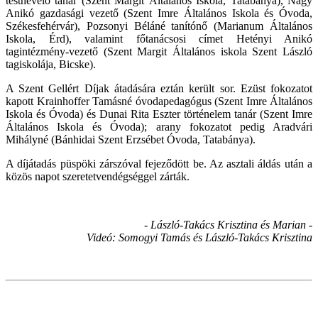
testnevelő tanár (Szent Margit Általános Iskola, Tatabánya), Nagy
Anikó gazdasági vezető (Szent Imre Általános Iskola és Óvoda,
Székesfehérvár), Pozsonyi Béláné tanítónő (Marianum Általános
Iskola, Érd), valamint főtanácsosi címet Hetényi Anikó
tagintézmény-vezető (Szent Margit Általános iskola Szent László
tagiskolája, Bicske).
A Szent Gellért Díjak átadására eztán került sor. Ezüst fokozatot
kapott Krainhoffer Tamásné óvodapedagógus (Szent Imre Általános
Iskola és Óvoda) és Dunai Rita Eszter történelem tanár (Szent Imre
Általános Iskola és Óvoda); arany fokozatot pedig Aradvári
Mihályné (Bánhidai Szent Erzsébet Óvoda, Tatabánya).
A díjátadás püspöki zárszóval fejeződött be. Az asztali áldás után a
közös napot szeretetvendégséggel zárták.
- László-Takács Krisztina és Marian -
Videó: Somogyi Tamás és László-Takács Krisztina