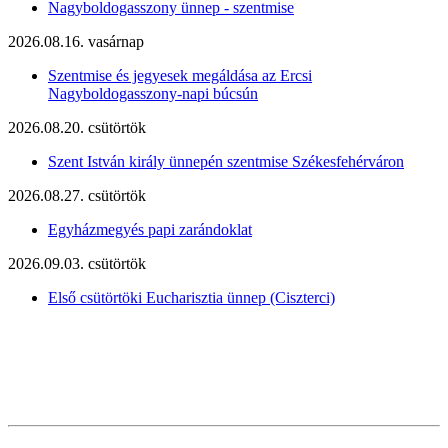
Nagyboldogasszony ünnep - szentmise
2026.08.16. vasárnap
Szentmise és jegyesek megáldása az Ercsi
Nagyboldogasszony-napi búcsún
2026.08.20. csütörtök
Szent István király ünnepén szentmise Székesfehérváron
2026.08.27. csütörtök
Egyházmegyés papi zarándoklat
2026.09.03. csütörtök
Első csütörtöki Eucharisztia ünnep (Ciszterci)