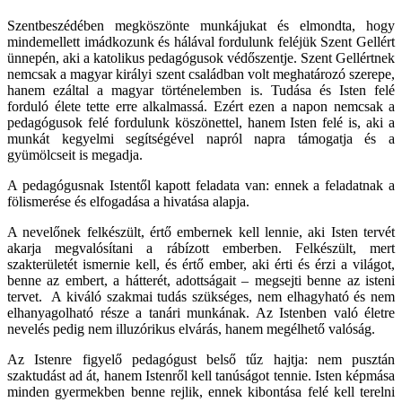
Szentbeszédében megköszönte munkájukat és elmondta, hogy
mindemellett imádkozunk és hálával fordulunk feléjük Szent Gellért
ünnepén, aki a katolikus pedagógusok védőszentje. Szent Gellértnek
nemcsak a magyar királyi szent családban volt meghatározó szerepe,
hanem ezáltal a magyar történelemben is. Tudása és Isten felé
forduló élete tette erre alkalmassá. Ezért ezen a napon nemcsak a
pedagógusok felé fordulunk köszönettel, hanem Isten felé is, aki a
munkát kegyelmi segítségével napról napra támogatja és a
gyümölcseit is megadja.
A pedagógusnak Istentől kapott feladata van: ennek a feladatnak a
fölismerése és elfogadása a hivatása alapja.
A nevelőnek felkészült, értő embernek kell lennie, aki Isten tervét
akarja megvalósítani a rábízott emberben. Felkészült, mert
szakterületét ismernie kell, és értő ember, aki érti és érzi a világot,
benne az embert, a hátterét, adottságait – megsejti benne az isteni
tervet. A kiváló szakmai tudás szükséges, nem elhagyható és nem
elhanyagolható része a tanári munkának. Az Istenben való életre
nevelés pedig nem illuzórikus elvárás, hanem megélhető valóság.
Az Istenre figyelő pedagógust belső tűz hajtja: nem pusztán
szaktudást ad át, hanem Istenről kell tanúságot tennie. Isten képmása
minden gyermekben benne rejlik, ennek kibontása felé kell terelni