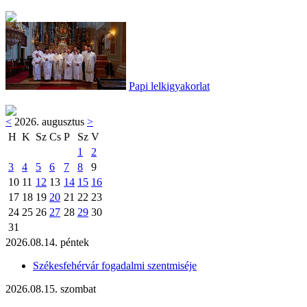
Papi lelkigyakorlat
<
2026. augusztus
>
H
K
Sz
Cs
P
Sz
V
1
2
3
4
5
6
7
8
9
10
11
12
13
14
15
16
17
18
19
20
21
22
23
24
25
26
27
28
29
30
31
2026.08.14. péntek
Székesfehérvár fogadalmi szentmiséje
2026.08.15. szombat