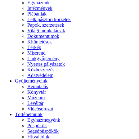
Egyházunk
Intézmények
Plébániák
Lelkipásztori körzetek
Papok, szerzetesek
Világi munkatársak
Dokumentumok
Kitüntetések
Térkép
Miserend
Linkgyűjtemény
Nyertes pályázatok
Közbeszerzés
Adatvédelem
Gyűjteményeink
Bemutatás
Könyvtár
Múzeum
Levéltár
Videósorozat
Történelmünk
Egyházmegyénk
Püspökök
Segédpüspökök
Hitvallóink