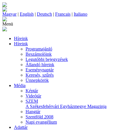
Magyar
|
English
|
Deutsch
|
Francais
|
Italiano
Menü
Híreink
Híreink
Programajánló
Beszámolóink
Legutóbbi bejegyzések
Állandó híreink
Eseménynaptár
Keresés, szűrés
Ünnepkörök
Média
Képtár
Videótár
SZEM
A Székesfehérvári Egyházmegye Magazinja
Hangtár
Szentföld 2008
Napi evangélium
Adattár