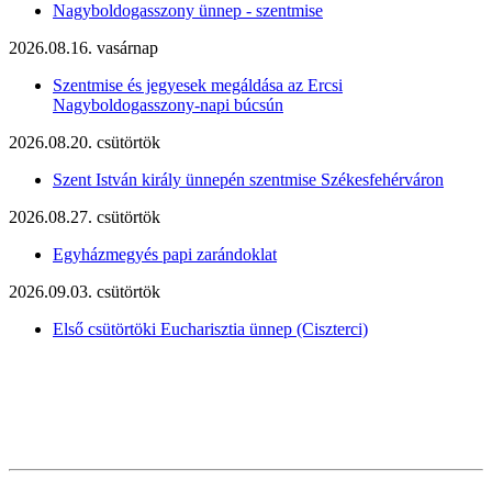
Nagyboldogasszony ünnep - szentmise
2026.08.16. vasárnap
Szentmise és jegyesek megáldása az Ercsi
Nagyboldogasszony-napi búcsún
2026.08.20. csütörtök
Szent István király ünnepén szentmise Székesfehérváron
2026.08.27. csütörtök
Egyházmegyés papi zarándoklat
2026.09.03. csütörtök
Első csütörtöki Eucharisztia ünnep (Ciszterci)