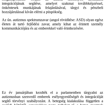
integrációjának segítése, amelyet szakmai továbbképzéssel,
önkéntesek munkájának felajánlásával, tárgyi és pénzbeli
hozzájárulással kíván elérni a püspökség.
Az ún. autizmus spektrumzavar (angol rövidítése: ASD) olyan egész
életen át tartó fejlődési zavar, amely kihat az érintett személy
kommunikációjára és az emberekkel való érintkezésére.
Ez év januárjában kezdték el a parlamentben tárgyalni az
autizmusban szenvedő emberek esélyegyenlőségét és integrációját
segítő törvényi szabályozást. A betegség kialakulása független a