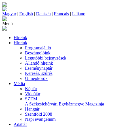
Magyar
|
English
|
Deutsch
|
Francais
|
Italiano
Menü
Híreink
Híreink
Programajánló
Beszámolóink
Legutóbbi bejegyzések
Állandó híreink
Eseménynaptár
Keresés, szűrés
Ünnepkörök
Média
Képtár
Videótár
SZEM
A Székesfehérvári Egyházmegye Magazinja
Hangtár
Szentföld 2008
Napi evangélium
Adattár