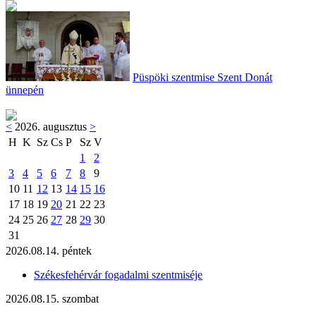
Püspöki szentmise Szent Donát
ünnepén
<
2026. augusztus
>
H
K
Sz
Cs
P
Sz
V
1
2
3
4
5
6
7
8
9
10
11
12
13
14
15
16
17
18
19
20
21
22
23
24
25
26
27
28
29
30
31
2026.08.14. péntek
Székesfehérvár fogadalmi szentmiséje
2026.08.15. szombat