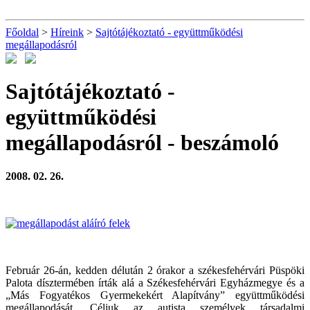
Főoldal
>
Híreink
>
Sajtótájékoztató - együttműködési
megállapodásról
Sajtótájékoztató -
együttműködési
megállapodásról
- beszámoló
2008. 02. 26.
Február 26-án, kedden délután 2 órakor a székesfehérvári Püspöki
Palota dísztermében írták alá a Székesfehérvári Egyházmegye és a
„Más Fogyatékos Gyermekekért Alapítvány” együttműködési
megállapodását. Céljuk az autista személyek társadalmi