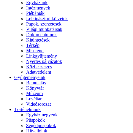
Egyházunk
Intézmények
Plébániák
Lelkipásztori körzetek
Papok, szerzetesek
Világi munkatársak
Dokumentumok
Kitüntetések
Térkép
Miserend
Linkgyűjtemény
Nyertes pályázatok
Közbeszerzés
Adatvédelem
Gyűjteményeink
Bemutatás
Könyvtár
Múzeum
Levéltár
Videósorozat
Történelmünk
Egyházmegyénk
Püspökök
Segédpüspökök
Hitvallóink