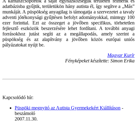
A karitászcsoportok a saját egyházközségük területén felmérik és
adatbázisba gyűjtik, területükön hány autista él, így segítve a „Más”
munkáját. A püspökség anyagilag is támogatja a szervezetet a tavaly
adventi jótékonysági gyűjtésen befolyt adományokkal, mintegy 100
ezer forinttal. Ezt az összeget a jövőben specifikus, törhetetlen
fejlesztő eszközök beszerzésére lehet fordítani. A további anyagi
forrásokhoz jutást segíti az a megállapodás, amely szerint a
püspökség és az alapítvány a jövőben közös európai uniós
pályázatokat nyújt be.
Magyar Kurír
Fényképeket készítette: Simon Erika
Kapcsolódó hír:
Püspöki megnyitó az Autista Gyermekekért Kiállításon
-
beszámoló
2007.11.30.