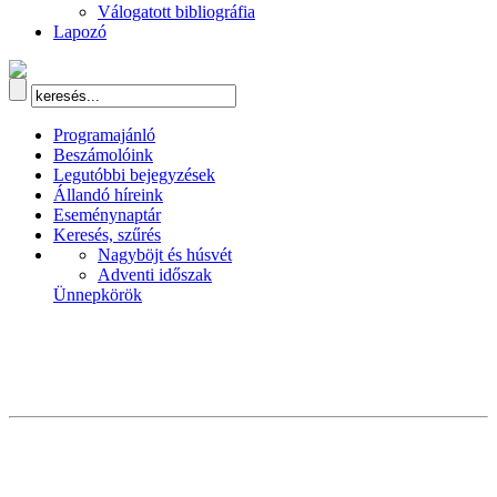
Válogatott bibliográfia
Lapozó
Programajánló
Beszámolóink
Legutóbbi bejegyzések
Állandó híreink
Eseménynaptár
Keresés, szűrés
Nagyböjt és húsvét
Adventi időszak
Ünnepkörök