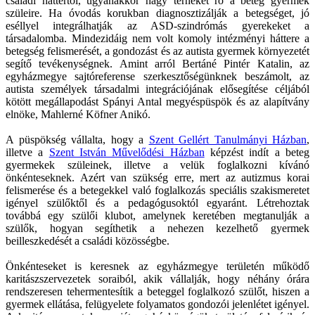
családi háttértől, ugyanakkor nagy terheket ró a beteg gyermek
szüleire. Ha óvodás korukban diagnosztizálják a betegséget, jó
eséllyel integrálhatják az ASD-szindrómás gyerekeket a
társadalomba. Mindezidáig nem volt komoly intézményi háttere a
betegség felismerését, a gondozást és az autista gyermek környezetét
segítő tevékenységnek. Amint arról Bertáné Pintér Katalin, az
egyházmegye sajtóreferense szerkesztőségünknek beszámolt, az
autista személyek társadalmi integrációjának elősegítése céljából
kötött megállapodást Spányi Antal megyéspüspök és az alapítvány
elnöke, Mahlerné Köfner Anikó.
A püspökség vállalta, hogy a
Szent Gellért Tanulmányi Házban
,
illetve a
Szent István Művelődési Házban
képzést indít a beteg
gyermekek szüleinek, illetve a velük foglalkozni kívánó
önkénteseknek. Azért van szükség erre, mert az autizmus korai
felismerése és a betegekkel való foglalkozás speciális szakismeretet
igényel szülőktől és a pedagógusoktól egyaránt. Létrehoztak
továbbá egy szülői klubot, amelynek keretében megtanulják a
szülők, hogyan segíthetik a nehezen kezelhető gyermek
beilleszkedését a családi közösségbe.
Önkénteseket is keresnek az egyházmegye területén működő
karitászszervezetek soraiból, akik vállalják, hogy néhány órára
rendszeresen tehermentesítik a beteggel foglalkozó szülőt, hiszen a
gyermek ellátása, felügyelete folyamatos gondozói jelenlétet igényel.