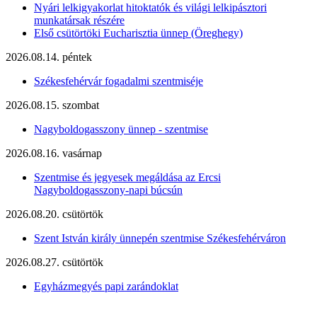
Nyári lelkigyakorlat hitoktatók és világi lelkipásztori
munkatársak részére
Első csütörtöki Eucharisztia ünnep (Öreghegy)
2026.08.14. péntek
Székesfehérvár fogadalmi szentmiséje
2026.08.15. szombat
Nagyboldogasszony ünnep - szentmise
2026.08.16. vasárnap
Szentmise és jegyesek megáldása az Ercsi
Nagyboldogasszony-napi búcsún
2026.08.20. csütörtök
Szent István király ünnepén szentmise Székesfehérváron
2026.08.27. csütörtök
Egyházmegyés papi zarándoklat