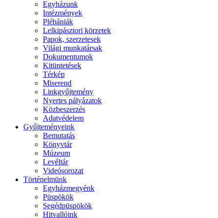
Egyházunk
Intézmények
Plébániák
Lelkipásztori körzetek
Papok, szerzetesek
Világi munkatársak
Dokumentumok
Kitüntetések
Térkép
Miserend
Linkgyűjtemény
Nyertes pályázatok
Közbeszerzés
Adatvédelem
Gyűjteményeink
Bemutatás
Könyvtár
Múzeum
Levéltár
Videósorozat
Történelmünk
Egyházmegyénk
Püspökök
Segédpüspökök
Hitvallóink