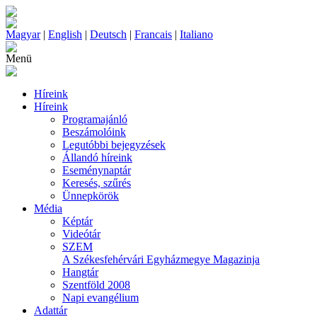
Magyar
|
English
|
Deutsch
|
Francais
|
Italiano
Menü
Híreink
Híreink
Programajánló
Beszámolóink
Legutóbbi bejegyzések
Állandó híreink
Eseménynaptár
Keresés, szűrés
Ünnepkörök
Média
Képtár
Videótár
SZEM
A Székesfehérvári Egyházmegye Magazinja
Hangtár
Szentföld 2008
Napi evangélium
Adattár