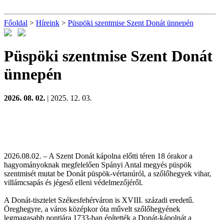
Főoldal
>
Híreink
>
Püspöki szentmise Szent Donát ünnepén
Püspöki szentmise Szent Donát
ünnepén
2026. 08. 02.
| 2025. 12. 03.
2026.08.02. – A Szent Donát kápolna előtti téren 18 órakor a
hagyományoknak megfelelően Spányi Antal megyés püspök
szentmisét mutat be Donát püspök-vértanúról, a szőlőhegyek vihar,
villámcsapás és jégeső elleni védelmezőjéről.
A Donát-tisztelet Székesfehérváron is XVIII. századi eredetű.
Öreghegyre, a város középkor óta művelt szőlőhegyének
legmagasabb pontjára 1733-ban építették a Donát-kápolnát a