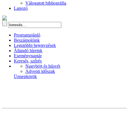
Válogatott bibliográfia
Lapozó
Programajánló
Beszámolóink
Legutóbbi bejegyzések
Állandó híreink
Eseménynaptár
Keresés, szűrés
Nagyböjt és húsvét
Adventi időszak
Ünnepkörök