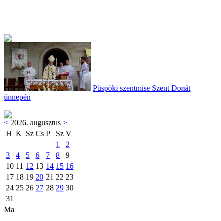
Püspöki szentmise Szent Donát
ünnepén
<
2026. augusztus
>
H
K
Sz
Cs
P
Sz
V
1
2
3
4
5
6
7
8
9
10
11
12
13
14
15
16
17
18
19
20
21
22
23
24
25
26
27
28
29
30
31
Ma