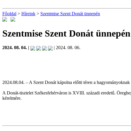
Főoldal
>
Híreink
>
Szentmise Szent Donát ünnepén
Szentmise Szent Donát ünnepén
2024. 08. 04. |
| 2024. 08. 06.
2024.08.04. – A Szent Donát kápolna előtti téren a hagyományoknak m
A Donát-tisztelet Székesfehérváron is XVIII. századi eredetű. Öregh
kérelmére.