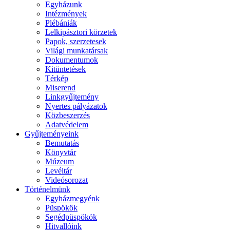
Egyházunk
Intézmények
Plébániák
Lelkipásztori körzetek
Papok, szerzetesek
Világi munkatársak
Dokumentumok
Kitüntetések
Térkép
Miserend
Linkgyűjtemény
Nyertes pályázatok
Közbeszerzés
Adatvédelem
Gyűjteményeink
Bemutatás
Könyvtár
Múzeum
Levéltár
Videósorozat
Történelmünk
Egyházmegyénk
Püspökök
Segédpüspökök
Hitvallóink