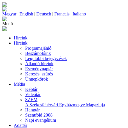
Magyar
|
English
|
Deutsch
|
Francais
|
Italiano
Menü
Híreink
Híreink
Programajánló
Beszámolóink
Legutóbbi bejegyzések
Állandó híreink
Eseménynaptár
Keresés, szűrés
Ünnepkörök
Média
Képtár
Videótár
SZEM
A Székesfehérvári Egyházmegye Magazinja
Hangtár
Szentföld 2008
Napi evangélium
Adattár