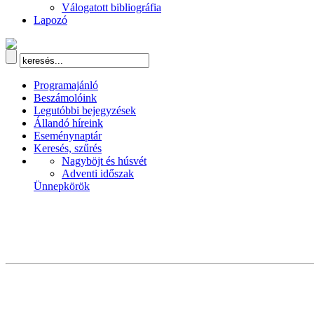
Válogatott bibliográfia
Lapozó
Programajánló
Beszámolóink
Legutóbbi bejegyzések
Állandó híreink
Eseménynaptár
Keresés, szűrés
Nagyböjt és húsvét
Adventi időszak
Ünnepkörök