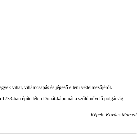
yek vihar, villámcsapás és jégeső elleni védelmezőjéről.
a 1733-ban építették a Donát-kápolnát a szőlőművelő polgárság
Képek: Kovács Marcell