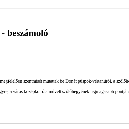
- beszámoló
egfelelően szentmisét mutattak be Donát püspök-vértanúról, a szőlőheg
egyre, a város középkor óta művelt szőlőhegyének legmagasabb pontjár