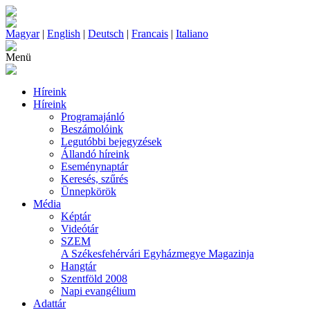
Magyar
|
English
|
Deutsch
|
Francais
|
Italiano
Menü
Híreink
Híreink
Programajánló
Beszámolóink
Legutóbbi bejegyzések
Állandó híreink
Eseménynaptár
Keresés, szűrés
Ünnepkörök
Média
Képtár
Videótár
SZEM
A Székesfehérvári Egyházmegye Magazinja
Hangtár
Szentföld 2008
Napi evangélium
Adattár