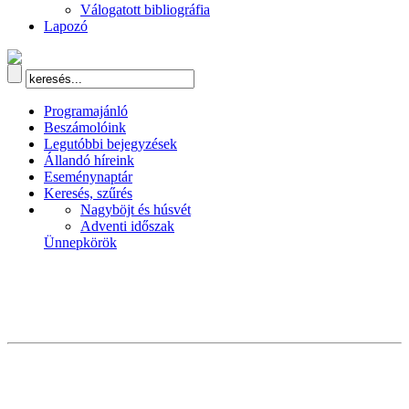
Válogatott bibliográfia
Lapozó
Programajánló
Beszámolóink
Legutóbbi bejegyzések
Állandó híreink
Eseménynaptár
Keresés, szűrés
Nagyböjt és húsvét
Adventi időszak
Ünnepkörök