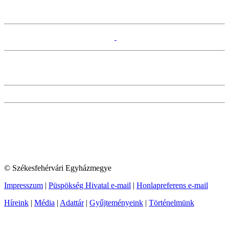
© Székesfehérvári Egyházmegye
Impresszum
|
Püspökség Hivatal e-mail
|
Honlapreferens e-mail
Híreink
|
Média
|
Adattár
|
Gyűjteményeink
|
Történelmünk