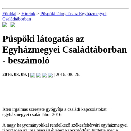
Főoldal
>
Híreink
>
Püspöki látogatás az Egyházmegyei
Családtáborban
Püspöki látogatás az
Egyházmegyei Családtáborban
- beszámoló
2016. 08. 09. |
| 2016. 08. 26.
Isten irgalmas szeretete gyógyítja a családi kapcsolatokat –
egyházmegyei családtábor 2016
A nagy hagyományokkal rendelkező székesfehérvári egyházmegyei
tábort idén az irgalmasság évéhez kapcsolódóan hirdette meg a