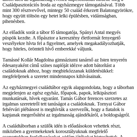
Családpasztorációs Iroda az egyházmegye támogatásával. Több
mint 300 résztvevővel, mintegy 50 család érkezett Balatongyörökre,
hogy együtt töltsön egy hetet lelki épülésben, vidámságban,
pihenésben.
Az előadók sorát a tábor fő támogatója, Spányi Antal megyés
püspök kezdte. A főpásztor a keresztény életformát fenyegető
veszélyekre hívta fel a figyelmet, amelyek megakadályozhatják,
hogy hiteles, örömteli hívő emberekké váljunk.
Tamásné Kollár Magdolna gimnáziumi tanárnő az Isten tenyerén
édesanyaként című színes naplóját idézve adott bátorítást a
családoknak ahhoz, hogy megbirkózzanak küldetésükkel:
megfeleljenek a szeretet mindennapos kihívásainak.
Az egyházmegyei családtábor egyik alapgondolata, hogy a táborban
megjelenjen az egész egyház, főpapok, papok, lelkipásztori
munkatársak, hívek egyaránt. Tamás Gábor ferences szerzetes az
irgalmas szeretetről tett tanúságot a családoknak. Tornyai Gábor
fehérvári plébánost is meghívták a szervezők, hogy a fiatalok is
kapjanak megerősítést az irgalmasság ajándékáról, a boldogságról.
A családtáborban a szülők idén is előadásokon vehettek részt,
miközben a gyermekeknek korosztályuknak megfelelő
csoportokban foglalkozásokat, vidám játékokat biztosítottak. A