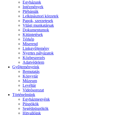
Egyházunk
Intézmények
Plébániák
Lelkipásztori körzetek
Papok, szerzetesek
Világi munkatársak
Dokumentumok
Kitüntetések
Térkép
Miserend
Linkgyűjtemény
Nyertes pályázatok
Közbeszerzés
Adatvédelem
Gyűjteményeink
Bemutatás
Könyvtár
Múzeum
Levéltár
Videósorozat
Történelmünk
Egyházmegyénk
Püspökök
Segédpüspökök
Hitvallóink