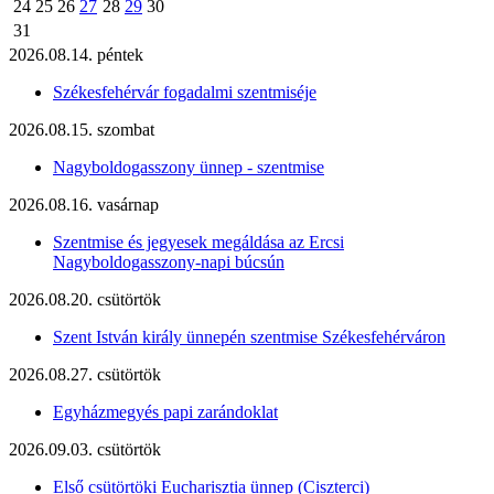
24
25
26
27
28
29
30
31
2026.08.14. péntek
Székesfehérvár fogadalmi szentmiséje
2026.08.15. szombat
Nagyboldogasszony ünnep - szentmise
2026.08.16. vasárnap
Szentmise és jegyesek megáldása az Ercsi
Nagyboldogasszony-napi búcsún
2026.08.20. csütörtök
Szent István király ünnepén szentmise Székesfehérváron
2026.08.27. csütörtök
Egyházmegyés papi zarándoklat
2026.09.03. csütörtök
Első csütörtöki Eucharisztia ünnep (Ciszterci)