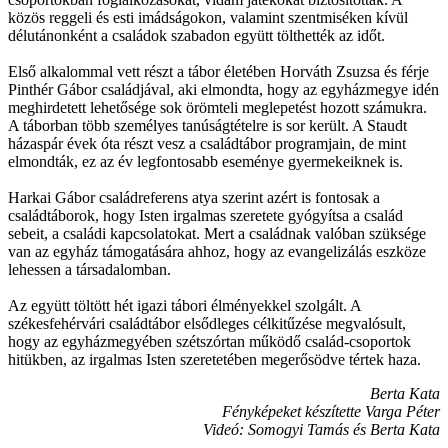
közös reggeli és esti imádságokon, valamint szentmiséken kívül
délutánonként a családok szabadon együtt tölthették az időt.
Első alkalommal vett részt a tábor életében Horváth Zsuzsa és férje
Pinthér Gábor családjával, aki elmondta, hogy az egyházmegye idén
meghirdetett lehetősége sok örömteli meglepetést hozott számukra.
A táborban több személyes tanúságtételre is sor került. A Staudt
házaspár évek óta részt vesz a családtábor programjain, de mint
elmondták, ez az év legfontosabb eseménye gyermekeiknek is.
Harkai Gábor családreferens atya szerint azért is fontosak a
családtáborok, hogy Isten irgalmas szeretete gyógyítsa a család
sebeit, a családi kapcsolatokat. Mert a családnak valóban szüksége
van az egyház támogatására ahhoz, hogy az evangelizálás eszköze
lehessen a társadalomban.
Az együtt töltött hét igazi tábori élményekkel szolgált. A
székesfehérvári családtábor elsődleges célkitűzése megvalósult,
hogy az egyházmegyében szétszórtan működő család-csoportok
hitükben, az irgalmas Isten szeretetében megerősödve tértek haza.
Berta Kata
Fényképeket készítette Varga Péter
Videó: Somogyi Tamás és Berta Kata