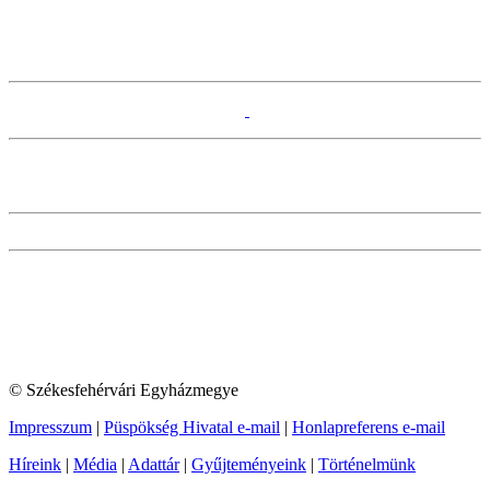
© Székesfehérvári Egyházmegye
Impresszum
|
Püspökség Hivatal e-mail
|
Honlapreferens e-mail
Híreink
|
Média
|
Adattár
|
Gyűjteményeink
|
Történelmünk