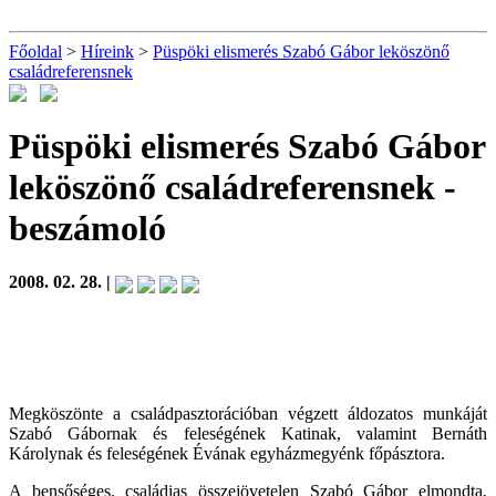
Főoldal
>
Híreink
>
Püspöki elismerés Szabó Gábor leköszönő
családreferensnek
Püspöki elismerés Szabó Gábor
leköszönő családreferensnek
-
beszámoló
2008. 02. 28. |
Megköszönte a családpasztorációban végzett áldozatos munkáját
Szabó Gábornak és feleségének Katinak, valamint Bernáth
Károlynak és feleségének Évának egyházmegyénk főpásztora.
A bensőséges, családias összejövetelen Szabó Gábor elmondta,