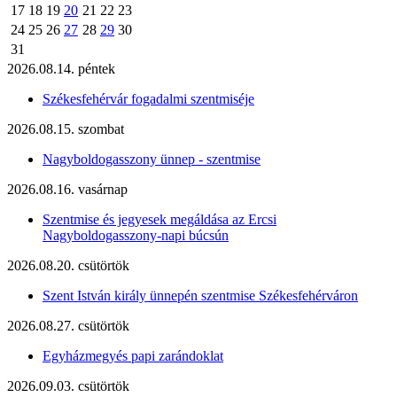
17
18
19
20
21
22
23
24
25
26
27
28
29
30
31
2026.08.14. péntek
Székesfehérvár fogadalmi szentmiséje
2026.08.15. szombat
Nagyboldogasszony ünnep - szentmise
2026.08.16. vasárnap
Szentmise és jegyesek megáldása az Ercsi
Nagyboldogasszony-napi búcsún
2026.08.20. csütörtök
Szent István király ünnepén szentmise Székesfehérváron
2026.08.27. csütörtök
Egyházmegyés papi zarándoklat
2026.09.03. csütörtök