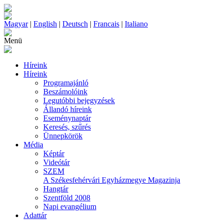
Magyar
|
English
|
Deutsch
|
Francais
|
Italiano
Menü
Híreink
Híreink
Programajánló
Beszámolóink
Legutóbbi bejegyzések
Állandó híreink
Eseménynaptár
Keresés, szűrés
Ünnepkörök
Média
Képtár
Videótár
SZEM
A Székesfehérvári Egyházmegye Magazinja
Hangtár
Szentföld 2008
Napi evangélium
Adattár