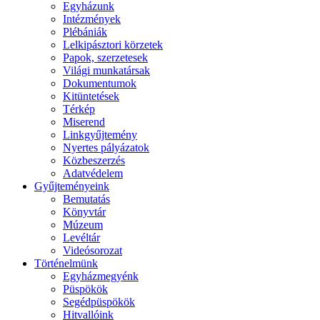
Egyházunk
Intézmények
Plébániák
Lelkipásztori körzetek
Papok, szerzetesek
Világi munkatársak
Dokumentumok
Kitüntetések
Térkép
Miserend
Linkgyűjtemény
Nyertes pályázatok
Közbeszerzés
Adatvédelem
Gyűjteményeink
Bemutatás
Könyvtár
Múzeum
Levéltár
Videósorozat
Történelmünk
Egyházmegyénk
Püspökök
Segédpüspökök
Hitvallóink