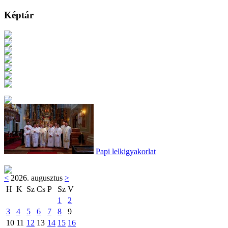
Képtár
Papi lelkigyakorlat
<
2026. augusztus
>
H
K
Sz
Cs
P
Sz
V
1
2
3
4
5
6
7
8
9
10
11
12
13
14
15
16