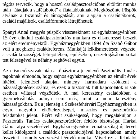
régóta tervezik, hogy a hosszú családpasztorációban eltöltött munka
után „átadják a stafétabotot” a fiatalabbaknak. Megköszönte Püspök
atyának a bizalmát és támogatását, ami alapján a családtáborok,
családi majálisok, családfórumok létrejöhettek.
Spányi Antal megyés püspök visszatekintett az egyházmegyénkben
15 éve elindult családpasztorációs munkára és elismeréssel beszélt
az elért eredményekről. Egyházmegyénkben 1994 óta Szabó Gábor
volt a megbízott családreferens. Munkáját lelkiismeretesen végezte,
a családközösségek létrejöttében, építésében, összefogásában sokat
tett feleségével és néhány segítővel együtt.
Az elismerő szavak után a főpásztor a jelenlevő Pasztorális Tanács
tagoknak elmondta, hogy sajnos egyházmegyénkben az elmúlt évek
hitéleti jelentései alapján mintegy harmadára csökkent a
házasságkötések száma, és ezek a biztosnak hitt kapcsolatok is sok
esetben válással végződtek. A mai keresztény családokban a
gyermekvállalás aránya sem más, mint a nem keresztény
házasságokban. Ez a jelenség a Székesfehérvári Egyházmegyében is
egyre nagyobb elkötelezettséget, missziós és pasztorációs
feladatokat jelent. Ezért vált szükségessé, hogy megalakuljon a
Pasztorális Tanács családpasztorációért felelős bizottsága, Harkai
Gábor atya vezetésével. Egyházmegyénkre vonatkozólag új tervet
kellet kidolgozni a családok pasztorációjával kapcsolatban, amely
összetett, komoly szervezést igénylő munka. Mivel ezt a feladatot