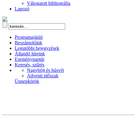
Válogatott bibliográfia
Lapozó
Programajánló
Beszámolóink
Legutóbbi bejegyzések
Állandó híreink
Eseménynaptár
Keresés, szűrés
Nagyböjt és húsvét
Adventi időszak
Ünnepkörök