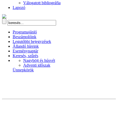
Válogatott bibliográfia
Lapozó
Programajánló
Beszámolóink
Legutóbbi bejegyzések
Állandó híreink
Eseménynaptár
Keresés, szűrés
Nagyböjt és húsvét
Adventi időszak
Ünnepkörök