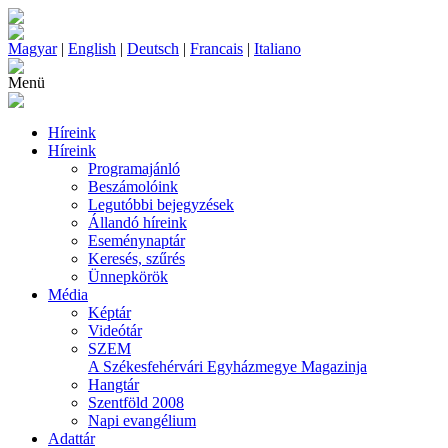
Magyar
|
English
|
Deutsch
|
Francais
|
Italiano
Menü
Híreink
Híreink
Programajánló
Beszámolóink
Legutóbbi bejegyzések
Állandó híreink
Eseménynaptár
Keresés, szűrés
Ünnepkörök
Média
Képtár
Videótár
SZEM
A Székesfehérvári Egyházmegye Magazinja
Hangtár
Szentföld 2008
Napi evangélium
Adattár