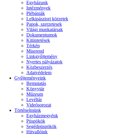
Egyházunk
Intézmények
Plébániák
Lelkipásztori körzetek
Papok, szerzetesek
Világi munkatársak
Dokumentumok
Kitüntetések
Térkép
Miserend
Linkgyűjtemény
Nyertes pályázatok
Közbeszerzés
Adatvédelem
Gyűjteményeink
Bemutatás
Könyvtár
Múzeum
Levéltár
Videósorozat
Történelmünk
Egyházmegyénk
Püspökök
Segédpüspökök
Hitvallóink