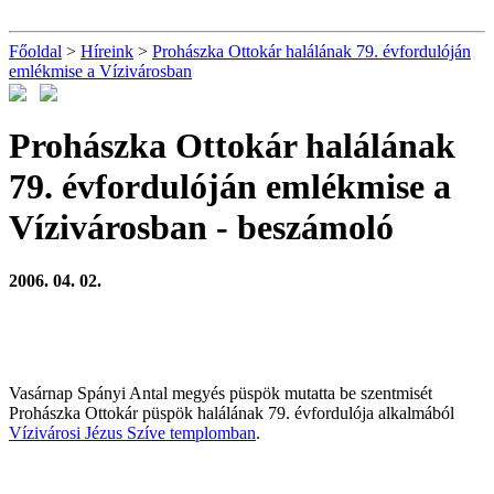
Főoldal
>
Híreink
>
Prohászka Ottokár halálának 79. évfordulóján
emlékmise a Vízivárosban
Prohászka Ottokár halálának
79. évfordulóján emlékmise a
Vízivárosban
- beszámoló
2006. 04. 02.
Vasárnap Spányi Antal megyés püspök mutatta be szentmisét
Prohászka Ottokár püspök halálának 79. évfordulója alkalmából
Vízivárosi Jézus Szíve templomban
.