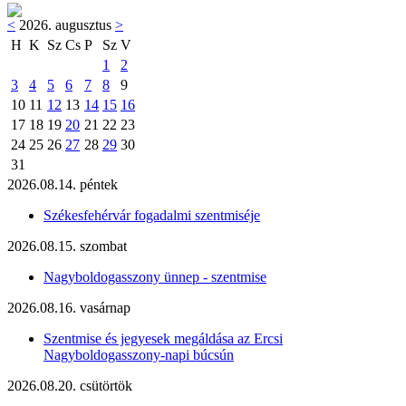
<
2026. augusztus
>
H
K
Sz
Cs
P
Sz
V
1
2
3
4
5
6
7
8
9
10
11
12
13
14
15
16
17
18
19
20
21
22
23
24
25
26
27
28
29
30
31
2026.08.14. péntek
Székesfehérvár fogadalmi szentmiséje
2026.08.15. szombat
Nagyboldogasszony ünnep - szentmise
2026.08.16. vasárnap
Szentmise és jegyesek megáldása az Ercsi
Nagyboldogasszony-napi búcsún
2026.08.20. csütörtök