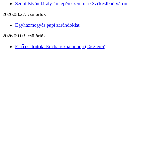
Szent István király ünnepén szentmise Székesfehérváron
2026.08.27. csütörtök
Egyházmegyés papi zarándoklat
2026.09.03. csütörtök
Első csütörtöki Eucharisztia ünnep (Ciszterci)