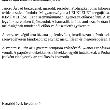
Jancsó Árpád beszédének második részében Prohászka római kiképzésén
terület a századfordulós Magyarországon a LELKI ÉLET megújítása, 
KIMŰVELÉSE. Ezt a szemináriumban igyekezett előmozdítani. A szelle
legyünk az életben tájékozódni. A harmadik terület, ami száz év után
méltóságának mindennél előbb való tiszteletét gyakorolni.
A szerzetes végül arra biztatta a jelenlevőket, imádkozzanak Prohász
szenvedélyesen fáradozott az egyház megújításán és megerősödésén, h
A szentmise után az Egyetemi templom szószékétől, – ahol Prohászka
vonult. A papnövendékekkel és a hívekkel együtt imádkoztak a Prohász
jeleként elhelyezték az emlékezés koszorúit.
Korábbi évek beszámolói: