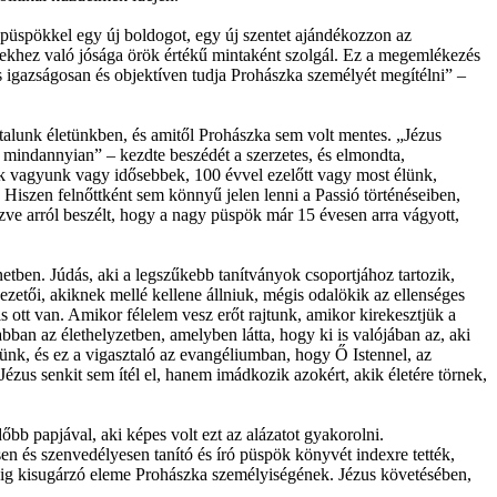
 püspökkel egy új boldogot, egy új szentet ajándékozzon az
rekhez való jósága örök értékű mintaként szolgál. Ez a megemlékezés
 igazságosan és objektíven tudja Prohászka személyét megítélni” –
alunk életünkben, és amitől Prohászka sem volt mentes. „Jézus
 mindannyian” – kezdte beszédét a szerzetes, és elmondta,
lok vagyunk vagy idősebbek, 100 évvel ezelőtt vagy most élünk,
 Hiszen felnőttként sem könnyű jelen lenni a Passió történéseiben,
ézve arról beszélt, hogy a nagy püspök már 15 évesen arra vágyott,
netben. Júdás, aki a legszűkebb tanítványok csoportjához tartozik,
zetői, akiknek mellé kellene állniuk, mégis odalökik az ellenséges
is ott van. Amikor félelem vesz erőt rajtunk, amikor kirekesztjük a
bban az élethelyzetben, amelyben látta, hogy ki is valójában az, aki
lünk, és ez a vigasztaló az evangéliumban, hogy Ő Istennel, az
ézus senkit sem ítél el, hanem imádkozik azokért, akik életére törnek,
őbb papjával, aki képes volt ezt az alázatot gyakorolni.
en és szenvedélyesen tanító és író püspök könyvét indexre tették,
 Ez máig kisugárzó eleme Prohászka személyiségének. Jézus követésében,