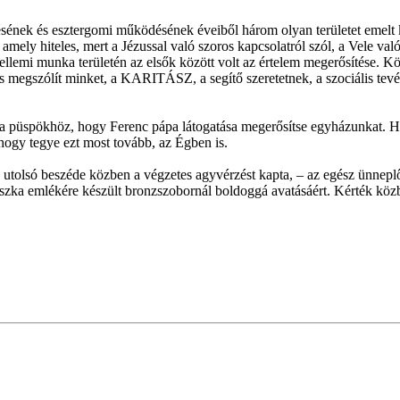
ek és esztergomi működésének éveiből három olyan területet emelt ki, 
amely hiteles, mert a Jézussal való szoros kapcsolatról szól, a Vel
mi munka területén az elsők között volt az értelem megerősítése. Kö
 is megszólít minket, a KARITÁSZ, a segítő szeretetnek, a szociális t
ka püspökhöz, hogy Ferenc pápa látogatása megerősítse egyházunkat. Hi
ogy tegye ezt most tovább, az Égben is.
 utolsó beszéde közben a végzetes agyvérzést kapta, – az egész ünnep
ka emlékére készült bronzszobornál boldoggá avatásáért. Kérték közben