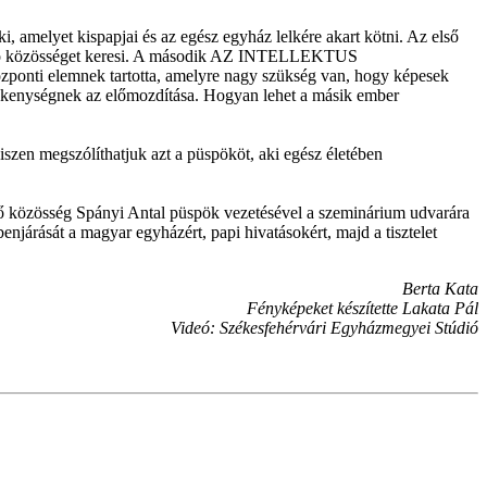
amelyet kispapjai és az egész egyház lelkére akart kötni. Az első
e való közösséget keresi. A második AZ INTELLEKTUS
zponti elemnek tartotta, amelyre nagy szükség van, hogy képesek
evékenységnek az előmozdítása. Hogyan lehet a másik ember
szen megszólíthatjuk azt a püspököt, aki egész életében
lő közösség Spányi Antal püspök vezetésével a szeminárium udvarára
járását a magyar egyházért, papi hivatásokért, majd a tisztelet
Berta Kata
Fényképeket készítette Lakata Pál
Videó: Székesfehérvári Egyházmegyei Stúdió