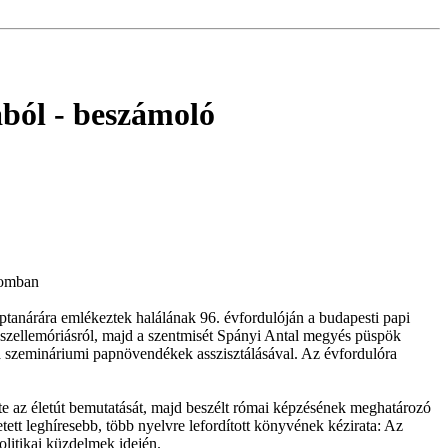
ából
- beszámoló
lomban
tanárára emlékeztek halálának 96. évfordulóján a budapesti papi
szellemóriásról, majd a szentmisét Spányi Antal megyés püspök
l a szemináriumi papnövendékek asszisztálásával. Az évfordulóra
e az életút bemutatását, majd beszélt római képzésének meghatározó
etett leghíresebb, több nyelvre lefordított könyvének kézirata: Az
olitikai küzdelmek idején.