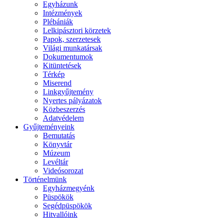
Egyházunk
Intézmények
Plébániák
Lelkipásztori körzetek
Papok, szerzetesek
Világi munkatársak
Dokumentumok
Kitüntetések
Térkép
Miserend
Linkgyűjtemény
Nyertes pályázatok
Közbeszerzés
Adatvédelem
Gyűjteményeink
Bemutatás
Könyvtár
Múzeum
Levéltár
Videósorozat
Történelmünk
Egyházmegyénk
Püspökök
Segédpüspökök
Hitvallóink