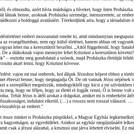
l, és elmondta, azért hívta imádságra a híveket, hogy Isten Prohászka
dát látnak benne, azoknak Prohászka szentsége, istenszeretete, az embe
dkozni a boldoggá avatásáért. Törekedjünk arra, hogy a társadalom is
éstörténet emberi mozzanatait emelte ki, amit mindannyian megtapaszt
 ma az evangéliumban, nem egy külső történet, hanem abban ott vagyunk
ogyan lehet ma a keresztútról beszélni. „Attól függetlenül, hogy fiata
. De a diákoknak vajon mennyire lehet Krisztust a keresztúton követni?
nk” – osztotta meg gondolatait a szónok, majd Prohászka életútját felid
ezsuita akart lenni, hogy Krisztust kövesse.
kérdést: vajon mi mai emberek, hol állunk Jézushoz képest ebben a törté
lmet ébreszt benne, hogy megtagadja Őt. De ott vannak Jézus népének ve
 ezeket a szereplőket megnézzük, mindegyikből egy kicsi a mi szívünkben 
 meg, hogy ne féljen, hogy az életét el fogják venni, Ő is benne volt a
olna. Tehát Jézus is átéli azokat a dolgokat, amiket mi is emberként áté
szakosságot, indulatot elkerül, (…) a rosszra nem rosszal válaszol. … J
visszahívja az embert.”
z köt össze minket is Prohászka püspökkel, a Magyar Egyház legkiemelked
a hagyottságot, az egyedüllétet. Amikor az egyház megújulásáért lelkes
, amit csak a jézusi alázattal, a krisztusi utat járva lehetett elviselni.