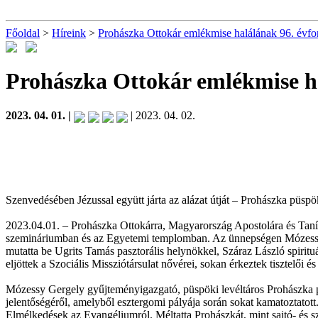
Főoldal
>
Híreink
>
Prohászka Ottokár emlékmise halálának 96. évfo
Prohászka Ottokár emlékmise h
2023. 04. 01. |
| 2023. 04. 02.
Szenvedésében Jézussal együtt járta az alázat útját – Prohászka pü
2023.04.01. – Prohászka Ottokárra, Magyarország Apostolára és Tanít
szemináriumban és az Egyetemi templomban. Az ünnepségen Mózessy G
mutatta be Ugrits Tamás pasztorális helynökkel, Száraz László spiritu
eljöttek a Szociális Missziótársulat nővérei, sokan érkeztek tisztelői 
Mózessy Gergely gyűjteményigazgató, püspöki levéltáros Prohászka pü
jelentőségéről, amelyből esztergomi pályája során sokat kamatoztatott. 
Elmélkedések az Evangéliumról. Méltatta Prohászkát, mint sajtó- és szo