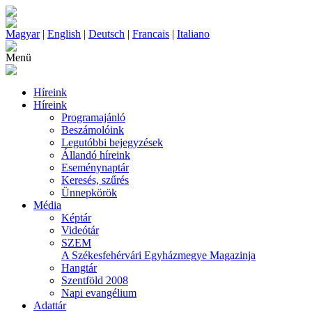
Magyar
|
English
|
Deutsch
|
Francais
|
Italiano
Menü
Híreink
Híreink
Programajánló
Beszámolóink
Legutóbbi bejegyzések
Állandó híreink
Eseménynaptár
Keresés, szűrés
Ünnepkörök
Média
Képtár
Videótár
SZEM
A Székesfehérvári Egyházmegye Magazinja
Hangtár
Szentföld 2008
Napi evangélium
Adattár