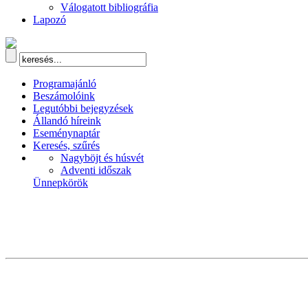
Válogatott bibliográfia
Lapozó
Programajánló
Beszámolóink
Legutóbbi bejegyzések
Állandó híreink
Eseménynaptár
Keresés, szűrés
Nagyböjt és húsvét
Adventi időszak
Ünnepkörök