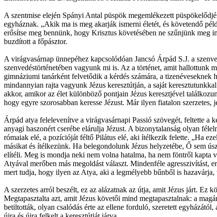
A szentmise elején Spányi Antal püspök megemlékezett püspökelődjérő
egyháznak. „Akik ma is meg akarják ismerni életét, és követendő pél
erősítse meg bennünk, hogy Krisztus követésében ne szűnjünk meg imá
buzdított a főpásztor.
A virágvasárnap ünnepéhez kapcsolódóan Jancsó Árpád S.J. a szenved
szenvedéstörténetében vagyunk mi is. Az a történet, amit hallottunk
gimnáziumi tanárként felvetődik a kérdés számára, a tizenéveseknek h
mindannyian rajta vagyunk Jézus keresztútján, a saját keresztutunkkal
akkor, amikor az élet különböző pontjain Jézus keresztjével találkozu
hogy egyre szorosabban keresse Jézust. Már ilyen fiatalon szerzetes, j
Árpád atya felelevenítve a virágvasárnapi Passió szövegét, feltette a 
anyagi haszonért cserébe elárulja Jézust. A bizonytalanság olyan féle
rómaiak elé, a pozícióját féltő Pilátus elé, aki ítélkezik felette. „Ha
másikat és ítélkezünk. Ha belegondolunk Jézus helyzetébe, Ő sem úszta
elítéli. Meg is mondja neki nem volna hatalma, ha nem föntről kapta v
Atyával merőben más megoldást választ. Mindenféle agresszivítást, erő
mert tudja, hogy ilyen az Atya, aki a legmélyebb bűnből is hazavárja, 
A szerzetes arról beszélt, ez az alázatnak az útja, amit Jézus járt. E
Megtapasztalta azt, amit Jézus követői mind megtapasztalnak: a magár
betiltották, olyan csalódás érte az ellene forduló, szeretett egyházától
újra és újra felkelt a keresztútját járva.