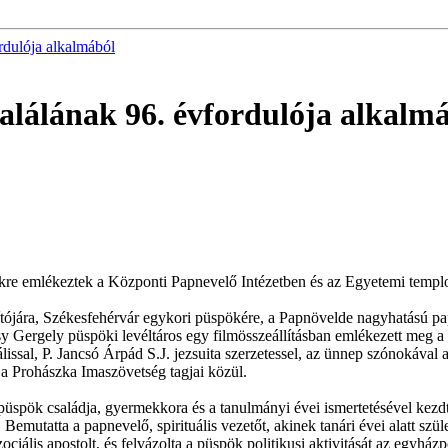
rdulója alkalmából
alálának 96. évfordulója alkalm
spökre emlékeztek a Központi Papnevelő Intézetben és az Egyetemi temp
ójára, Székesfehérvár egykori püspökére, a Papnövelde nagyhatású pap
ergely püspöki levéltáros egy filmösszeállításban emlékezett meg a 
álissal, P. Jancsó Árpád S.J. jezsuita szerzetessel, az ünnep szónokáva
és a Prohászka Imaszövetség tagjai közül.
spök családja, gyermekkora és a tanulmányi évei ismertetésével kezdt
Bemutatta a papnevelő, spirituális vezetőt, akinek tanári évei alatt szül
ciális apostolt, és felvázolta a püspök politikusi aktivitását az egyházp