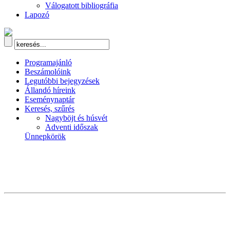
Válogatott bibliográfia
Lapozó
Programajánló
Beszámolóink
Legutóbbi bejegyzések
Állandó híreink
Eseménynaptár
Keresés, szűrés
Nagyböjt és húsvét
Adventi időszak
Ünnepkörök