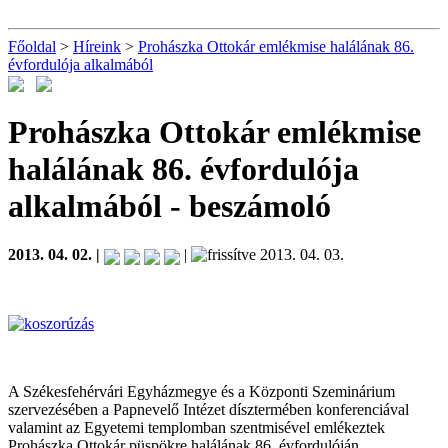
Főoldal
>
Híreink
>
Prohászka Ottokár emlékmise halálának 86.
évfordulója alkalmából
Prohászka Ottokár emlékmise
halálának 86. évfordulója
alkalmából
- beszámoló
2013. 04. 02. |
|
2013. 04. 03.
A Székesfehérvári Egyházmegye és a Központi Szeminárium
szervezésében a Papnevelő Intézet dísztermében konferenciával
valamint az Egyetemi templomban szentmisével emlékeztek
Prohászka Ottokár püspökre halálának 86. évfordulóján.