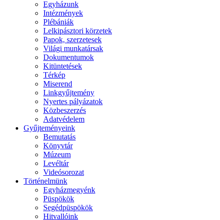
Egyházunk
Intézmények
Plébániák
Lelkipásztori körzetek
Papok, szerzetesek
Világi munkatársak
Dokumentumok
Kitüntetések
Térkép
Miserend
Linkgyűjtemény
Nyertes pályázatok
Közbeszerzés
Adatvédelem
Gyűjteményeink
Bemutatás
Könyvtár
Múzeum
Levéltár
Videósorozat
Történelmünk
Egyházmegyénk
Püspökök
Segédpüspökök
Hitvallóink