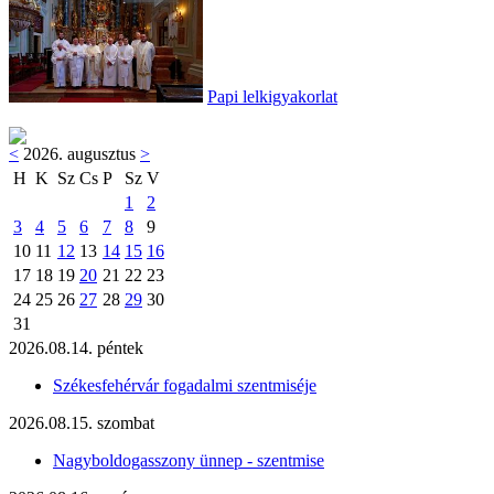
Papi lelkigyakorlat
<
2026. augusztus
>
H
K
Sz
Cs
P
Sz
V
1
2
3
4
5
6
7
8
9
10
11
12
13
14
15
16
17
18
19
20
21
22
23
24
25
26
27
28
29
30
31
2026.08.14. péntek
Székesfehérvár fogadalmi szentmiséje
2026.08.15. szombat
Nagyboldogasszony ünnep - szentmise