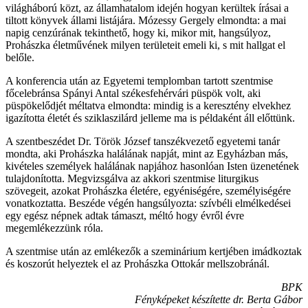
világháború közt, az államhatalom idején hogyan kerültek írásai a
tiltott könyvek állami listájára. Mózessy Gergely elmondta: a mai
napig cenzúrának tekinthető, hogy ki, mikor mit, hangsúlyoz,
Prohászka életművének milyen területeit emeli ki, s mit hallgat el
belőle.
A konferencia után az Egyetemi templomban tartott szentmise
főcelebránsa Spányi Antal székesfehérvári püspök volt, aki
püspökelődjét méltatva elmondta: mindig is a keresztény elvekhez
igazította életét és sziklaszilárd jelleme ma is példaként áll előttünk.
A szentbeszédet Dr. Török József tanszékvezető egyetemi tanár
mondta, aki Prohászka halálának napját, mint az Egyházban más,
kivételes személyek halálának napjához hasonlóan Isten üzenetének
tulajdonította. Megvizsgálva az akkori szentmise liturgikus
szövegeit, azokat Prohászka életére, egyéniségére, személyiségére
vonatkoztatta. Beszéde végén hangsúlyozta: szívbéli elmélkedései
egy egész népnek adtak támaszt, méltó hogy évről évre
megemlékezzünk róla.
A szentmise után az emlékezők a szeminárium kertjében imádkoztak
és koszorút helyeztek el az Prohászka Ottokár mellszobránál.
BPK
Fényképeket készítette dr. Berta Gábor