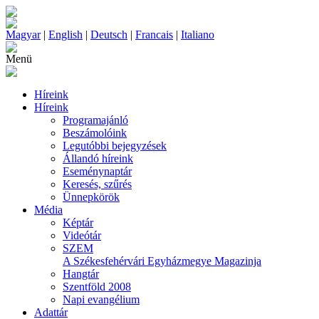
Magyar
|
English
|
Deutsch
|
Francais
|
Italiano
Menü
Híreink
Híreink
Programajánló
Beszámolóink
Legutóbbi bejegyzések
Állandó híreink
Eseménynaptár
Keresés, szűrés
Ünnepkörök
Média
Képtár
Videótár
SZEM
A Székesfehérvári Egyházmegye Magazinja
Hangtár
Szentföld 2008
Napi evangélium
Adattár