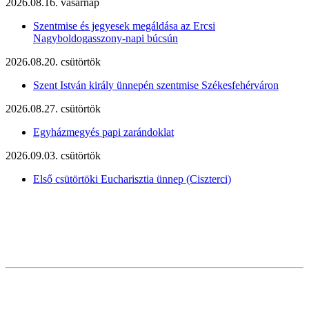
2026.08.16. vasárnap
Szentmise és jegyesek megáldása az Ercsi
Nagyboldogasszony-napi búcsún
2026.08.20. csütörtök
Szent István király ünnepén szentmise Székesfehérváron
2026.08.27. csütörtök
Egyházmegyés papi zarándoklat
2026.09.03. csütörtök
Első csütörtöki Eucharisztia ünnep (Ciszterci)