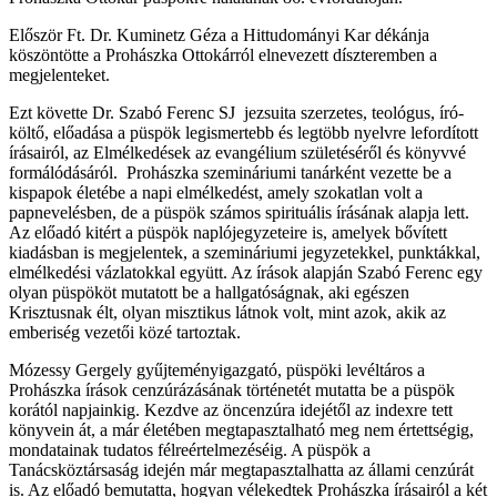
Először Ft. Dr. Kuminetz Géza a Hittudományi Kar dékánja
köszöntötte a Prohászka Ottokárról elnevezett díszteremben a
megjelenteket.
Ezt követte Dr. Szabó Ferenc SJ jezsuita szerzetes, teológus, író-
költő, előadása a püspök legismertebb és legtöbb nyelvre lefordított
írásairól, az Elmélkedések az evangélium születéséről és könyvvé
formálódásáról. Prohászka szemináriumi tanárként vezette be a
kispapok életébe a napi elmélkedést, amely szokatlan volt a
papnevelésben, de a püspök számos spirituális írásának alapja lett.
Az előadó kitért a püspök naplójegyzeteire is, amelyek bővített
kiadásban is megjelentek, a szemináriumi jegyzetekkel, punktákkal,
elmélkedési vázlatokkal együtt. Az írások alapján Szabó Ferenc egy
olyan püspököt mutatott be a hallgatóságnak, aki egészen
Krisztusnak élt, olyan misztikus látnok volt, mint azok, akik az
emberiség vezetői közé tartoztak.
Mózessy Gergely gyűjteményigazgató, püspöki levéltáros a
Prohászka írások cenzúrázásának történetét mutatta be a püspök
korától napjainkig. Kezdve az öncenzúra idejétől az indexre tett
könyvein át, a már életében megtapasztalható meg nem értettségig,
mondatainak tudatos félreértelmezéséig. A püspök a
Tanácsköztársaság idején már megtapasztalhatta az állami cenzúrát
is. Az előadó bemutatta, hogyan vélekedtek Prohászka írásairól a két