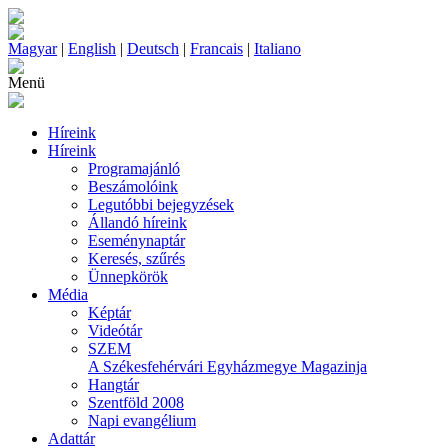
Magyar
|
English
|
Deutsch
|
Francais
|
Italiano
Menü
Híreink
Híreink
Programajánló
Beszámolóink
Legutóbbi bejegyzések
Állandó híreink
Eseménynaptár
Keresés, szűrés
Ünnepkörök
Média
Képtár
Videótár
SZEM
A Székesfehérvári Egyházmegye Magazinja
Hangtár
Szentföld 2008
Napi evangélium
Adattár