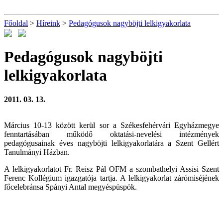
Főoldal
>
Híreink
>
Pedagógusok nagyböjti lelkigyakorlata
Pedagógusok nagyböjti
lelkigyakorlata
2011. 03. 13.
Március 10-13 között kerül sor a Székesfehérvári Egyházmegye
fenntartásában működő oktatási-nevelési intézmények
pedagógusainak éves nagyböjti lelkigyakorlatára a Szent Gellért
Tanulmányi Házban.
A lelkigyakorlatot Fr. Reisz Pál OFM a szombathelyi Assisi Szent
Ferenc Kollégium igazgatója tartja. A lelkigyakorlat zárómiséjének
főcelebránsa Spányi Antal megyéspüspök.