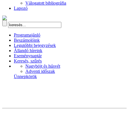
Válogatott bibliográfia
Lapozó
Programajánló
Beszámolóink
Legutóbbi bejegyzések
Állandó híreink
Eseménynaptár
Keresés, szűrés
Nagyböjt és húsvét
Adventi időszak
Ünnepkörök