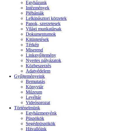
Egyházunk
Intézmények
Plébániák
Lelkipásztori körzetek
Papok, szerzetesek
Világi munkatársak
Dokumentumok
Kitüntetések
Térkép
Miserend
Linkgyűjtemény
Nyertes pályázatok
Közbeszerzés
Adatvédelem
Gyűjteményeink
Bemutatás
Könyvtár
Múzeum
Levéltár
Videósorozat
Történelmünk
Egyházmegyénk
Püspökök
Segédpüspökök
Hitvallóink