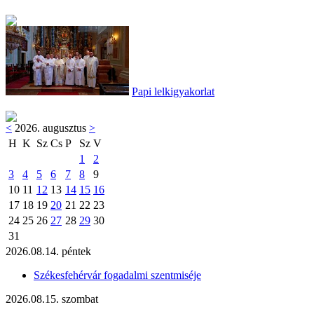
Papi lelkigyakorlat
<
2026. augusztus
>
H
K
Sz
Cs
P
Sz
V
1
2
3
4
5
6
7
8
9
10
11
12
13
14
15
16
17
18
19
20
21
22
23
24
25
26
27
28
29
30
31
2026.08.14. péntek
Székesfehérvár fogadalmi szentmiséje
2026.08.15. szombat