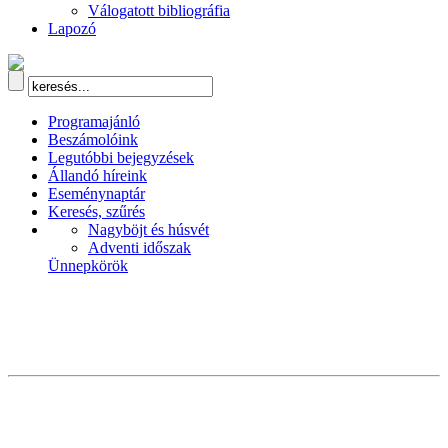
Válogatott bibliográfia
Lapozó
Programajánló
Beszámolóink
Legutóbbi bejegyzések
Állandó híreink
Eseménynaptár
Keresés, szűrés
Nagyböjt és húsvét
Adventi időszak
Ünnepkörök