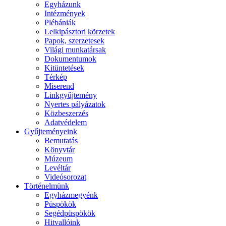
Egyházunk
Intézmények
Plébániák
Lelkipásztori körzetek
Papok, szerzetesek
Világi munkatársak
Dokumentumok
Kitüntetések
Térkép
Miserend
Linkgyűjtemény
Nyertes pályázatok
Közbeszerzés
Adatvédelem
Gyűjteményeink
Bemutatás
Könyvtár
Múzeum
Levéltár
Videósorozat
Történelmünk
Egyházmegyénk
Püspökök
Segédpüspökök
Hitvallóink