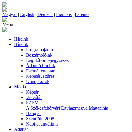
Magyar
|
English
|
Deutsch
|
Francais
|
Italiano
Menü
Híreink
Híreink
Programajánló
Beszámolóink
Legutóbbi bejegyzések
Állandó híreink
Eseménynaptár
Keresés, szűrés
Ünnepkörök
Média
Képtár
Videótár
SZEM
A Székesfehérvári Egyházmegye Magazinja
Hangtár
Szentföld 2008
Napi evangélium
Adattár