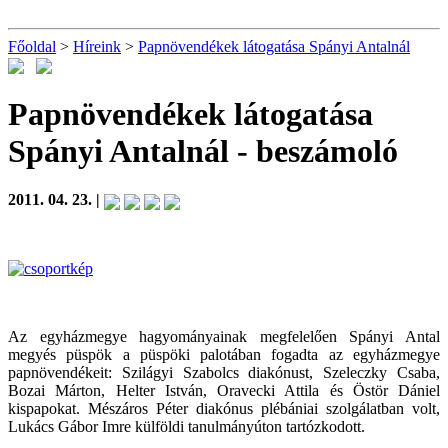
Főoldal
>
Híreink
>
Papnövendékek látogatása Spányi Antalnál
Papnövendékek látogatása
Spányi Antalnál
- beszámoló
2011. 04. 23. |
Az egyházmegye hagyományainak megfelelően Spányi Antal
megyés püspök a püspöki palotában fogadta az egyházmegye
papnövendékeit: Szilágyi Szabolcs diakónust, Szeleczky Csaba,
Bozai Márton, Helter István, Oravecki Attila és Östör Dániel
kispapokat. Mészáros Péter diakónus plébániai szolgálatban volt,
Lukács Gábor Imre külföldi tanulmányúton tartózkodott.