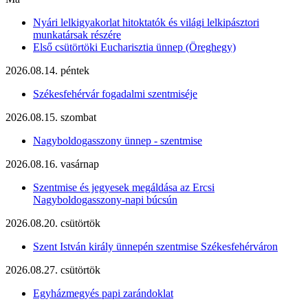
Nyári lelkigyakorlat hitoktatók és világi lelkipásztori
munkatársak részére
Első csütörtöki Eucharisztia ünnep (Öreghegy)
2026.08.14. péntek
Székesfehérvár fogadalmi szentmiséje
2026.08.15. szombat
Nagyboldogasszony ünnep - szentmise
2026.08.16. vasárnap
Szentmise és jegyesek megáldása az Ercsi
Nagyboldogasszony-napi búcsún
2026.08.20. csütörtök
Szent István király ünnepén szentmise Székesfehérváron
2026.08.27. csütörtök
Egyházmegyés papi zarándoklat