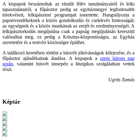
A kispapok beszámoltak az elmúlt félév tanulmányairól és lelki
tapasztalatairól, a főpásztor pedig az egyházmegye legfontosabb
törekvéseit, lelkipásztori programjait ismertette. Hangsúlyozta a
papnövendékeknek a közös gondolkodás és cselekvés fontosságát;
az egységnek és a közös munkának az erejét és eredményességét. A
lelkipásztorkodás megújulása csak a papság megújulásán keresztül
valósulhat meg, ez pedig a Krisztus-központúságra, az Egyház
szeretetére és a testvéri közösségre épülhet.
A találkozó keretében történt a húsvéti jókívánságok kifejezése, és a
főpásztor ajándékainak átadása. A kispapok a
szent három nap
során
, valamint húsvét ünnepén a liturgikus szolgálatban vettek
részt.
Ugrits Tamás
Képtár