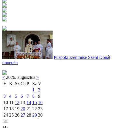
Püspöki szentmise Szent Donát
ünnepén
<
2026. augusztus
>
H
K
Sz
Cs
P
Sz
V
1
2
3
4
5
6
7
8
9
10
11
12
13
14
15
16
17
18
19
20
21
22
23
24
25
26
27
28
29
30
31
Ma