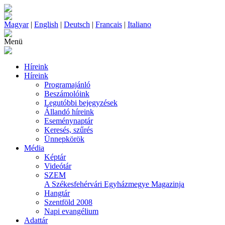
Magyar
|
English
|
Deutsch
|
Francais
|
Italiano
Menü
Híreink
Híreink
Programajánló
Beszámolóink
Legutóbbi bejegyzések
Állandó híreink
Eseménynaptár
Keresés, szűrés
Ünnepkörök
Média
Képtár
Videótár
SZEM
A Székesfehérvári Egyházmegye Magazinja
Hangtár
Szentföld 2008
Napi evangélium
Adattár