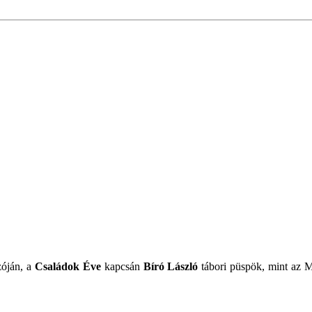
zóján, a
Családok Éve
kapcsán
Bíró László
tábori püspök, mint az M