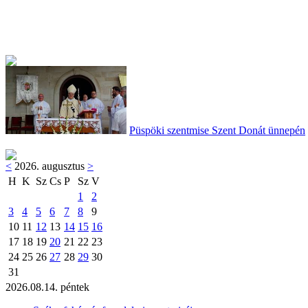
Püspöki szentmise Szent Donát ünnepén
<
2026. augusztus
>
H
K
Sz
Cs
P
Sz
V
1
2
3
4
5
6
7
8
9
10
11
12
13
14
15
16
17
18
19
20
21
22
23
24
25
26
27
28
29
30
31
2026.08.14. péntek