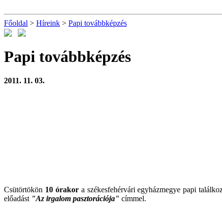
Főoldal
>
Híreink
>
Papi továbbképzés
Papi továbbképzés
2011. 11. 03.
Csütörtökön
10 órakor
a székesfehérvári egyházmegye papi találko
előadást
"Az irgalom pasztorációja"
címmel.