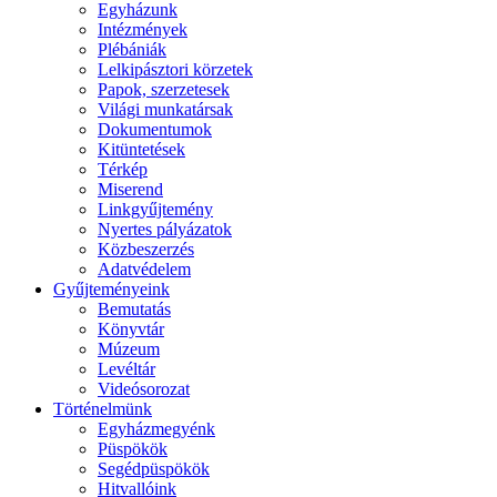
Egyházunk
Intézmények
Plébániák
Lelkipásztori körzetek
Papok, szerzetesek
Világi munkatársak
Dokumentumok
Kitüntetések
Térkép
Miserend
Linkgyűjtemény
Nyertes pályázatok
Közbeszerzés
Adatvédelem
Gyűjteményeink
Bemutatás
Könyvtár
Múzeum
Levéltár
Videósorozat
Történelmünk
Egyházmegyénk
Püspökök
Segédpüspökök
Hitvallóink