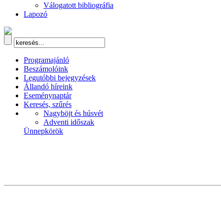
Válogatott bibliográfia
Lapozó
Programajánló
Beszámolóink
Legutóbbi bejegyzések
Állandó híreink
Eseménynaptár
Keresés, szűrés
Nagyböjt és húsvét
Adventi időszak
Ünnepkörök