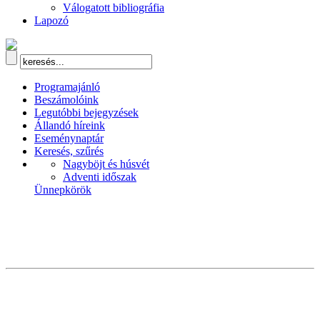
Válogatott bibliográfia
Lapozó
Programajánló
Beszámolóink
Legutóbbi bejegyzések
Állandó híreink
Eseménynaptár
Keresés, szűrés
Nagyböjt és húsvét
Adventi időszak
Ünnepkörök