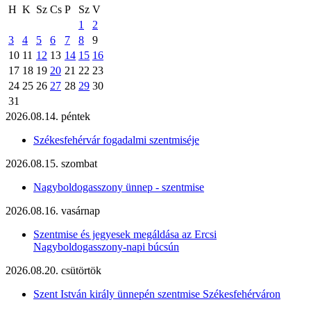
H
K
Sz
Cs
P
Sz
V
1
2
3
4
5
6
7
8
9
10
11
12
13
14
15
16
17
18
19
20
21
22
23
24
25
26
27
28
29
30
31
2026.08.14. péntek
Székesfehérvár fogadalmi szentmiséje
2026.08.15. szombat
Nagyboldogasszony ünnep - szentmise
2026.08.16. vasárnap
Szentmise és jegyesek megáldása az Ercsi
Nagyboldogasszony-napi búcsún
2026.08.20. csütörtök
Szent István király ünnepén szentmise Székesfehérváron