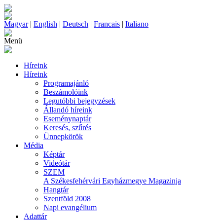
Magyar
|
English
|
Deutsch
|
Francais
|
Italiano
Menü
Híreink
Híreink
Programajánló
Beszámolóink
Legutóbbi bejegyzések
Állandó híreink
Eseménynaptár
Keresés, szűrés
Ünnepkörök
Média
Képtár
Videótár
SZEM
A Székesfehérvári Egyházmegye Magazinja
Hangtár
Szentföld 2008
Napi evangélium
Adattár