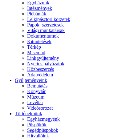
Egyházunk
Intézmények
Plébániák
Lelkipásztori körzetek
Papok, szerzetesek
Világi munkatársak
Dokumentumok
Kitüntetések
Térkép
Miserend
Linkgyűjtemény
Nyertes pályázatok
Közbeszerzés
Adatvédelem
Gyűjteményeink
Bemutatás
Könyvtár
Múzeum
Levéltár
Videósorozat
Történelmünk
Egyházmegyénk
Püspökök
Segédpüspökök
Hitvallóink