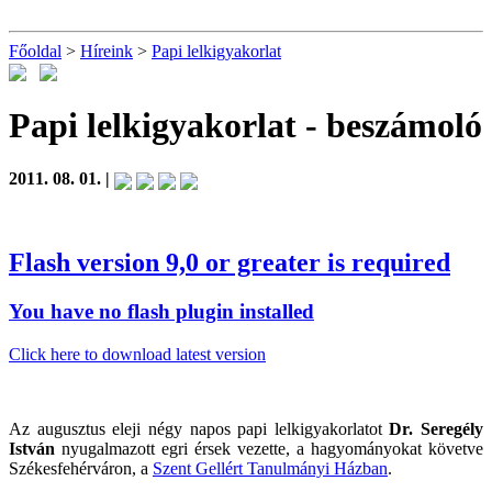
Főoldal
>
Híreink
>
Papi lelkigyakorlat
Papi lelkigyakorlat
- beszámoló
2011. 08. 01. |
Flash version 9,0 or greater is required
You have no flash plugin installed
Click here to download latest version
Az augusztus eleji négy napos papi lelkigyakorlatot
Dr. Seregély
István
nyugalmazott egri érsek vezette, a hagyományokat követve
Székesfehérváron, a
Szent Gellért Tanulmányi Házban
.