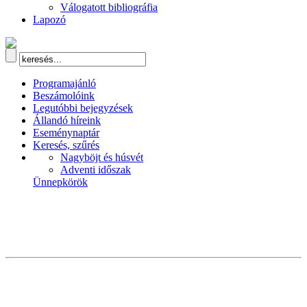
Válogatott bibliográfia
Lapozó
Programajánló
Beszámolóink
Legutóbbi bejegyzések
Állandó híreink
Eseménynaptár
Keresés, szűrés
Nagyböjt és húsvét
Adventi időszak
Ünnepkörök