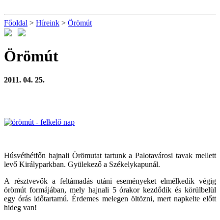
Főoldal
>
Híreink
>
Örömút
Örömút
2011. 04. 25.
Húsvéthétfőn hajnali Örömutat tartunk a Palotavárosi tavak mellett
levő Királyparkban. Gyülekező a Székelykapunál.
A résztvevők a feltámadás utáni eseményeket elmélkedik végig
örömút formájában, mely hajnali 5 órakor kezdődik és körülbelül
egy órás időtartamú. Érdemes melegen öltözni, mert napkelte előtt
hideg van!