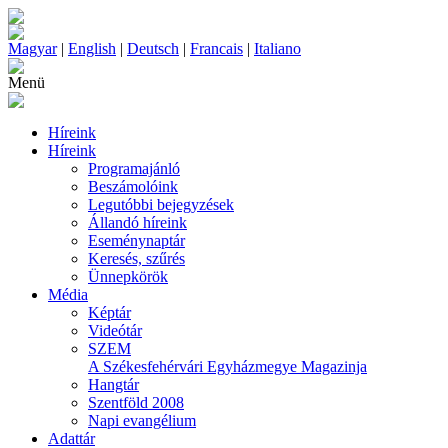
Magyar
|
English
|
Deutsch
|
Francais
|
Italiano
Menü
Híreink
Híreink
Programajánló
Beszámolóink
Legutóbbi bejegyzések
Állandó híreink
Eseménynaptár
Keresés, szűrés
Ünnepkörök
Média
Képtár
Videótár
SZEM
A Székesfehérvári Egyházmegye Magazinja
Hangtár
Szentföld 2008
Napi evangélium
Adattár