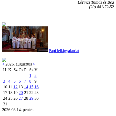
Lőrincz Tamás és Bea
(20) 441-72-52
Papi lelkigyakorlat
<
2026. augusztus
>
H
K
Sz
Cs
P
Sz
V
1
2
3
4
5
6
7
8
9
10
11
12
13
14
15
16
17
18
19
20
21
22
23
24
25
26
27
28
29
30
31
2026.08.14. péntek