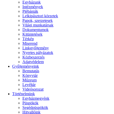
Egyházunk
Intézmények
Plébániák
Lelkipásztori körzetek
Papok, szerzetesek
Világi munkatársak
Dokumentumok
Kitüntetések
Térkép
Miserend
Linkgyűjtemény
Nyertes pályázatok
Közbeszerzés
Adatvédelem
Gyűjteményeink
Bemutatás
Könyvtár
Múzeum
Levéltár
Videósorozat
Történelmünk
Egyházmegyénk
Püspökök
Segédpüspökök
Hitvallóink