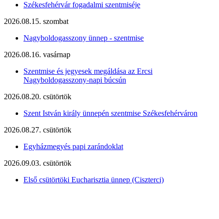
Székesfehérvár fogadalmi szentmiséje
2026.08.15. szombat
Nagyboldogasszony ünnep - szentmise
2026.08.16. vasárnap
Szentmise és jegyesek megáldása az Ercsi
Nagyboldogasszony-napi búcsún
2026.08.20. csütörtök
Szent István király ünnepén szentmise Székesfehérváron
2026.08.27. csütörtök
Egyházmegyés papi zarándoklat
2026.09.03. csütörtök
Első csütörtöki Eucharisztia ünnep (Ciszterci)