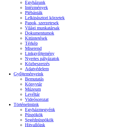
Egyházunk
Intézmények
Plébániák
Lelkipásztori körzetek
Papok, szerzetesek
Világi munkatársak
Dokumentumok
Kitüntetések
Térkép
Miserend
Linkgyűjtemény
Nyertes pályázatok
Közbeszerzés
Adatvédelem
Gyűjteményeink
Bemutatás
Könyvtár
Múzeum
Levéltár
Videósorozat
Történelmünk
Egyházmegyénk
Püspökök
Segédpüspökök
Hitvallóink