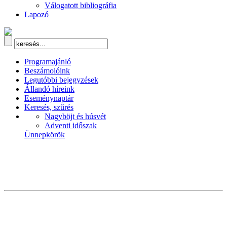
Válogatott bibliográfia
Lapozó
Programajánló
Beszámolóink
Legutóbbi bejegyzések
Állandó híreink
Eseménynaptár
Keresés, szűrés
Nagyböjt és húsvét
Adventi időszak
Ünnepkörök