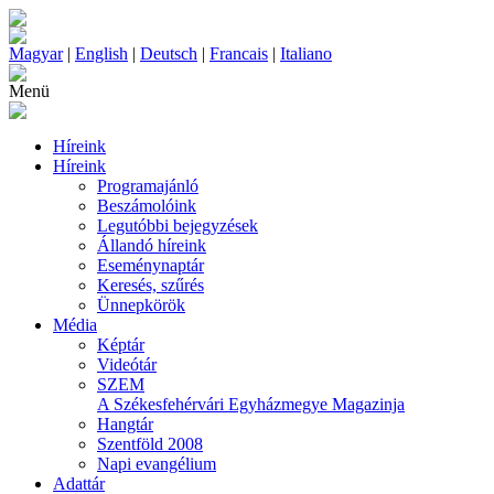
Magyar
|
English
|
Deutsch
|
Francais
|
Italiano
Menü
Híreink
Híreink
Programajánló
Beszámolóink
Legutóbbi bejegyzések
Állandó híreink
Eseménynaptár
Keresés, szűrés
Ünnepkörök
Média
Képtár
Videótár
SZEM
A Székesfehérvári Egyházmegye Magazinja
Hangtár
Szentföld 2008
Napi evangélium
Adattár