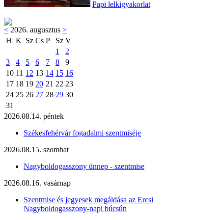
Papi lelkigyakorlat
<
2026. augusztus
>
H
K
Sz
Cs
P
Sz
V
1
2
3
4
5
6
7
8
9
10
11
12
13
14
15
16
17
18
19
20
21
22
23
24
25
26
27
28
29
30
31
2026.08.14. péntek
Székesfehérvár fogadalmi szentmiséje
2026.08.15. szombat
Nagyboldogasszony ünnep - szentmise
2026.08.16. vasárnap
Szentmise és jegyesek megáldása az Ercsi
Nagyboldogasszony-napi búcsún