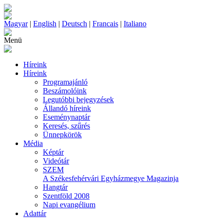
Magyar
|
English
|
Deutsch
|
Francais
|
Italiano
Menü
Híreink
Híreink
Programajánló
Beszámolóink
Legutóbbi bejegyzések
Állandó híreink
Eseménynaptár
Keresés, szűrés
Ünnepkörök
Média
Képtár
Videótár
SZEM
A Székesfehérvári Egyházmegye Magazinja
Hangtár
Szentföld 2008
Napi evangélium
Adattár