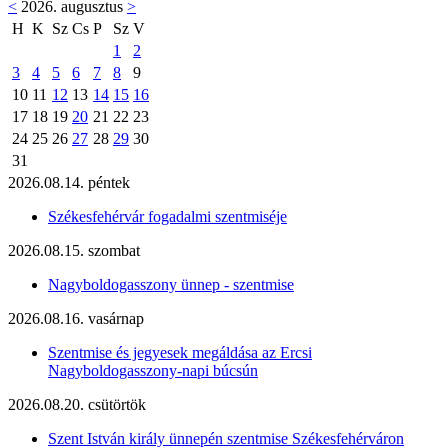
<
2026. augusztus
>
H
K
Sz
Cs
P
Sz
V
1
2
3
4
5
6
7
8
9
10
11
12
13
14
15
16
17
18
19
20
21
22
23
24
25
26
27
28
29
30
31
2026.08.14. péntek
Székesfehérvár fogadalmi szentmiséje
2026.08.15. szombat
Nagyboldogasszony ünnep - szentmise
2026.08.16. vasárnap
Szentmise és jegyesek megáldása az Ercsi
Nagyboldogasszony-napi búcsún
2026.08.20. csütörtök
Szent István király ünnepén szentmise Székesfehérváron