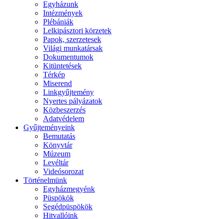
Egyházunk
Intézmények
Plébániák
Lelkipásztori körzetek
Papok, szerzetesek
Világi munkatársak
Dokumentumok
Kitüntetések
Térkép
Miserend
Linkgyűjtemény
Nyertes pályázatok
Közbeszerzés
Adatvédelem
Gyűjteményeink
Bemutatás
Könyvtár
Múzeum
Levéltár
Videósorozat
Történelmünk
Egyházmegyénk
Püspökök
Segédpüspökök
Hitvallóink