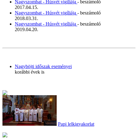
Nagyszombat - Húsvét vigíliája
- beszámoló
2017.04.15.
Nagyszombat - Húsvét vigíliája
- beszámoló
2018.03.31.
Nagyszombat - Húsvét vigíliája
- beszámoló
2019.04.20.
Nagyböjti időszak eseményei
korábbi évek is
Papi lelkigyakorlat