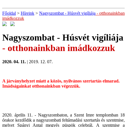
Főoldal
>
Híreink
>
Nagyszombat - Húsvét vigíliája
- otthonainkban
imádkozzuk
Nagyszombat - Húsvét vigíliája
- otthonainkban imádkozzuk
2020. 04. 11.
| 2019. 12. 07.
A járványhelyzet miatt a közös, nyilvános szertartás elmarad.
Imádságainkat otthonainkban végezzük.
2020. április 11. - Nagyszombaton, a Szent Imre templomban 18
órakor kezdődik a nagyszombati feltámadási szertartás és szentmise,
melyet Spányi Antal megyés püspök celebrál. A szentmise a