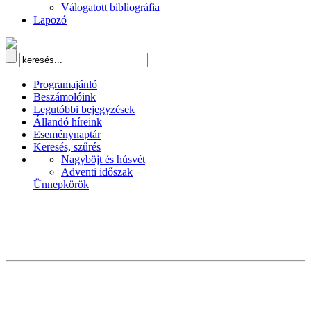
Válogatott bibliográfia
Lapozó
Programajánló
Beszámolóink
Legutóbbi bejegyzések
Állandó híreink
Eseménynaptár
Keresés, szűrés
Nagyböjt és húsvét
Adventi időszak
Ünnepkörök