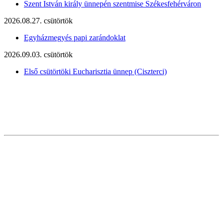
Szent István király ünnepén szentmise Székesfehérváron
2026.08.27. csütörtök
Egyházmegyés papi zarándoklat
2026.09.03. csütörtök
Első csütörtöki Eucharisztia ünnep (Ciszterci)