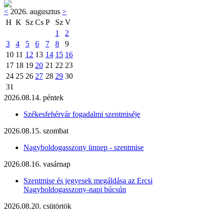
<
2026. augusztus
>
H
K
Sz
Cs
P
Sz
V
1
2
3
4
5
6
7
8
9
10
11
12
13
14
15
16
17
18
19
20
21
22
23
24
25
26
27
28
29
30
31
2026.08.14. péntek
Székesfehérvár fogadalmi szentmiséje
2026.08.15. szombat
Nagyboldogasszony ünnep - szentmise
2026.08.16. vasárnap
Szentmise és jegyesek megáldása az Ercsi
Nagyboldogasszony-napi búcsún
2026.08.20. csütörtök