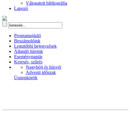
Válogatott bibliográfia
Lapozó
Programajánló
Beszámolóink
Legutóbbi bejegyzések
Állandó híreink
Eseménynaptár
Keresés, szűrés
Nagyböjt és húsvét
Adventi időszak
Ünnepkörök