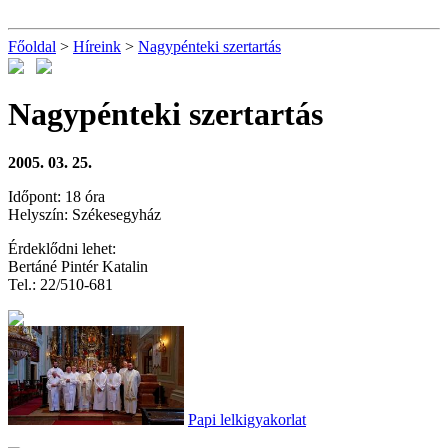
Főoldal
>
Híreink
>
Nagypénteki szertartás
Nagypénteki szertartás
2005. 03. 25.
Időpont: 18 óra
Helyszín: Székesegyház
Érdeklődni lehet:
Bertáné Pintér Katalin
Tel.: 22/510-681
Papi lelkigyakorlat