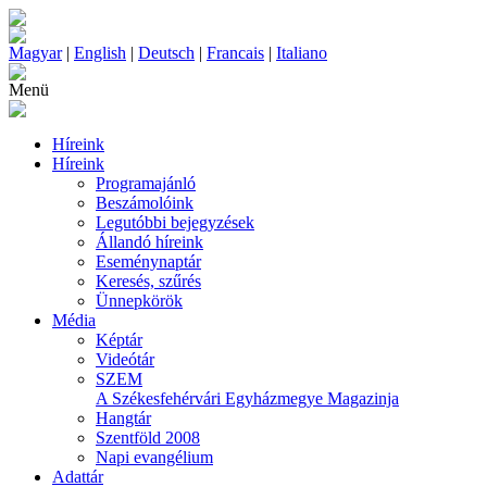
Magyar
|
English
|
Deutsch
|
Francais
|
Italiano
Menü
Híreink
Híreink
Programajánló
Beszámolóink
Legutóbbi bejegyzések
Állandó híreink
Eseménynaptár
Keresés, szűrés
Ünnepkörök
Média
Képtár
Videótár
SZEM
A Székesfehérvári Egyházmegye Magazinja
Hangtár
Szentföld 2008
Napi evangélium
Adattár