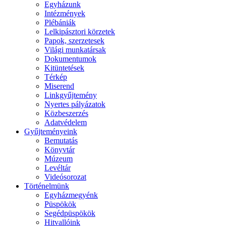
Egyházunk
Intézmények
Plébániák
Lelkipásztori körzetek
Papok, szerzetesek
Világi munkatársak
Dokumentumok
Kitüntetések
Térkép
Miserend
Linkgyűjtemény
Nyertes pályázatok
Közbeszerzés
Adatvédelem
Gyűjteményeink
Bemutatás
Könyvtár
Múzeum
Levéltár
Videósorozat
Történelmünk
Egyházmegyénk
Püspökök
Segédpüspökök
Hitvallóink