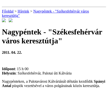
Főoldal
>
Híreink
>
Nagypéntek - "Székesfehérvár város
keresztútja"
Nagypéntek - "Székesfehérvár
város keresztútja"
2011. 04. 22.
Időpont
: 15 h 00
Helyszín
: Székesfehérvár, Palotai úti Kálvária
Nagypénteken, a Palotavárosi Kálváriánál délután kezdődik
Spányi
Antal
püspök vezetésével a város polgárainak közös keresztútja.