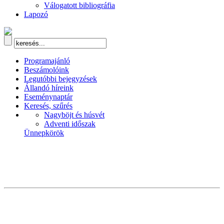
Válogatott bibliográfia
Lapozó
Programajánló
Beszámolóink
Legutóbbi bejegyzések
Állandó híreink
Eseménynaptár
Keresés, szűrés
Nagyböjt és húsvét
Adventi időszak
Ünnepkörök