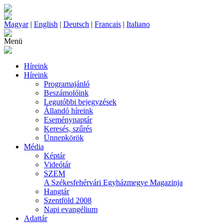
Magyar
|
English
|
Deutsch
|
Francais
|
Italiano
Menü
Híreink
Híreink
Programajánló
Beszámolóink
Legutóbbi bejegyzések
Állandó híreink
Eseménynaptár
Keresés, szűrés
Ünnepkörök
Média
Képtár
Videótár
SZEM
A Székesfehérvári Egyházmegye Magazinja
Hangtár
Szentföld 2008
Napi evangélium
Adattár