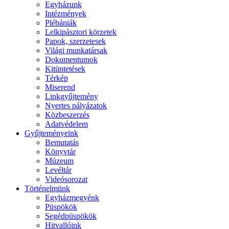
Egyházunk
Intézmények
Plébániák
Lelkipásztori körzetek
Papok, szerzetesek
Világi munkatársak
Dokumentumok
Kitüntetések
Térkép
Miserend
Linkgyűjtemény
Nyertes pályázatok
Közbeszerzés
Adatvédelem
Gyűjteményeink
Bemutatás
Könyvtár
Múzeum
Levéltár
Videósorozat
Történelmünk
Egyházmegyénk
Püspökök
Segédpüspökök
Hitvallóink