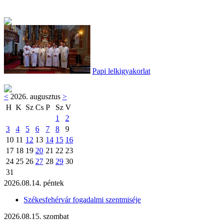
Papi lelkigyakorlat
<
2026. augusztus
>
H
K
Sz
Cs
P
Sz
V
1
2
3
4
5
6
7
8
9
10
11
12
13
14
15
16
17
18
19
20
21
22
23
24
25
26
27
28
29
30
31
2026.08.14. péntek
Székesfehérvár fogadalmi szentmiséje
2026.08.15. szombat