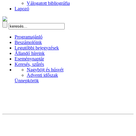
Válogatott bibliográfia
Lapozó
Programajánló
Beszámolóink
Legutóbbi bejegyzések
Állandó híreink
Eseménynaptár
Keresés, szűrés
Nagyböjt és húsvét
Adventi időszak
Ünnepkörök