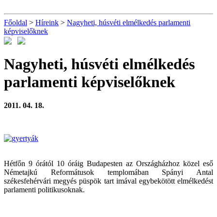
Főoldal
>
Híreink
>
Nagyheti, húsvéti elmélkedés parlamenti
képviselőknek
Nagyheti, húsvéti elmélkedés
parlamenti képviselőknek
2011. 04. 18.
Hétfőn 9 órától 10 óráig Budapesten az Országházhoz közel eső
Németajkú Reformátusok templomában Spányi Antal
székesfehérvári megyés püspök tart imával egybekötött elmélkedést
parlamenti politikusoknak.