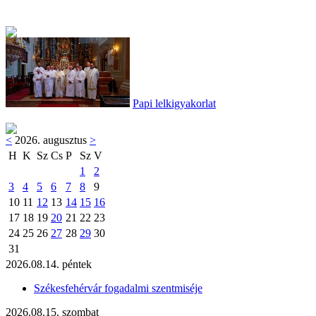
Papi lelkigyakorlat
<
2026. augusztus
>
H
K
Sz
Cs
P
Sz
V
1
2
3
4
5
6
7
8
9
10
11
12
13
14
15
16
17
18
19
20
21
22
23
24
25
26
27
28
29
30
31
2026.08.14. péntek
Székesfehérvár fogadalmi szentmiséje
2026.08.15. szombat