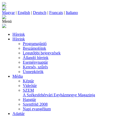
Magyar
|
English
|
Deutsch
|
Francais
|
Italiano
Menü
Híreink
Híreink
Programajánló
Beszámolóink
Legutóbbi bejegyzések
Állandó híreink
Eseménynaptár
Keresés, szűrés
Ünnepkörök
Média
Képtár
Videótár
SZEM
A Székesfehérvári Egyházmegye Magazinja
Hangtár
Szentföld 2008
Napi evangélium
Adattár