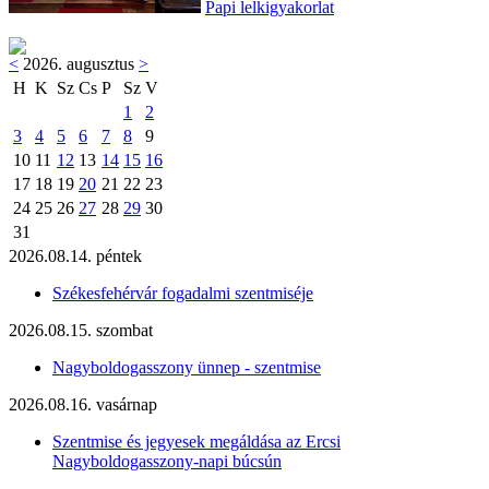
Papi lelkigyakorlat
<
2026. augusztus
>
H
K
Sz
Cs
P
Sz
V
1
2
3
4
5
6
7
8
9
10
11
12
13
14
15
16
17
18
19
20
21
22
23
24
25
26
27
28
29
30
31
2026.08.14. péntek
Székesfehérvár fogadalmi szentmiséje
2026.08.15. szombat
Nagyboldogasszony ünnep - szentmise
2026.08.16. vasárnap
Szentmise és jegyesek megáldása az Ercsi
Nagyboldogasszony-napi búcsún