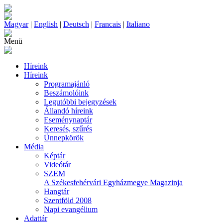
Magyar
|
English
|
Deutsch
|
Francais
|
Italiano
Menü
Híreink
Híreink
Programajánló
Beszámolóink
Legutóbbi bejegyzések
Állandó híreink
Eseménynaptár
Keresés, szűrés
Ünnepkörök
Média
Képtár
Videótár
SZEM
A Székesfehérvári Egyházmegye Magazinja
Hangtár
Szentföld 2008
Napi evangélium
Adattár