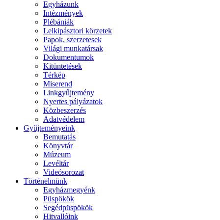
Egyházunk
Intézmények
Plébániák
Lelkipásztori körzetek
Papok, szerzetesek
Világi munkatársak
Dokumentumok
Kitüntetések
Térkép
Miserend
Linkgyűjtemény
Nyertes pályázatok
Közbeszerzés
Adatvédelem
Gyűjteményeink
Bemutatás
Könyvtár
Múzeum
Levéltár
Videósorozat
Történelmünk
Egyházmegyénk
Püspökök
Segédpüspökök
Hitvallóink