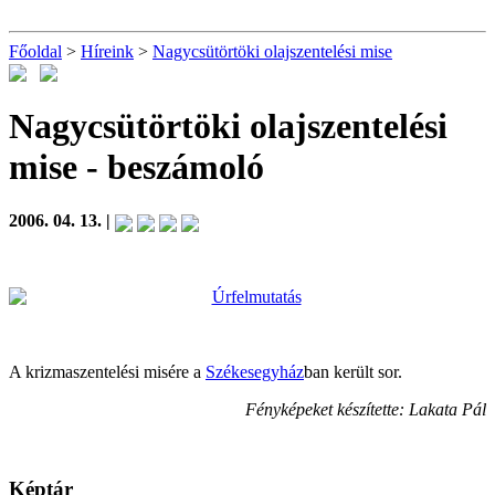
Főoldal
>
Híreink
>
Nagycsütörtöki olajszentelési mise
Nagycsütörtöki olajszentelési
mise
- beszámoló
2006. 04. 13. |
A krizmaszentelési misére a
Székesegyház
ban került sor.
Fényképeket készítette: Lakata Pál
Képtár