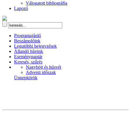
Válogatott bibliográfia
Lapozó
Programajánló
Beszámolóink
Legutóbbi bejegyzések
Állandó híreink
Eseménynaptár
Keresés, szűrés
Nagyböjt és húsvét
Adventi időszak
Ünnepkörök