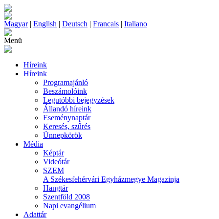
Magyar
|
English
|
Deutsch
|
Francais
|
Italiano
Menü
Híreink
Híreink
Programajánló
Beszámolóink
Legutóbbi bejegyzések
Állandó híreink
Eseménynaptár
Keresés, szűrés
Ünnepkörök
Média
Képtár
Videótár
SZEM
A Székesfehérvári Egyházmegye Magazinja
Hangtár
Szentföld 2008
Napi evangélium
Adattár