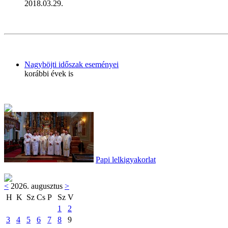
2018.03.29.
Nagyböjti időszak eseményei
korábbi évek is
Papi lelkigyakorlat
<
2026. augusztus
>
H
K
Sz
Cs
P
Sz
V
1
2
3
4
5
6
7
8
9