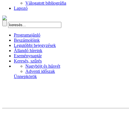
Válogatott bibliográfia
Lapozó
Programajánló
Beszámolóink
Legutóbbi bejegyzések
Állandó híreink
Eseménynaptár
Keresés, szűrés
Nagyböjt és húsvét
Adventi időszak
Ünnepkörök