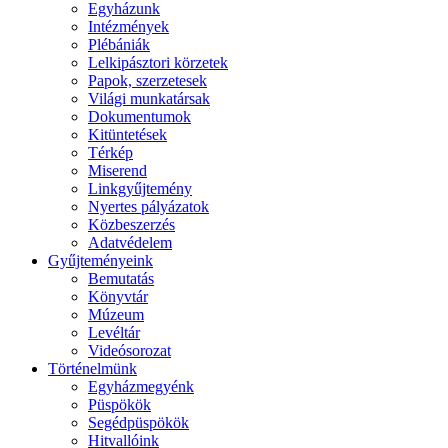
Egyházunk
Intézmények
Plébániák
Lelkipásztori körzetek
Papok, szerzetesek
Világi munkatársak
Dokumentumok
Kitüntetések
Térkép
Miserend
Linkgyűjtemény
Nyertes pályázatok
Közbeszerzés
Adatvédelem
Gyűjteményeink
Bemutatás
Könyvtár
Múzeum
Levéltár
Videósorozat
Történelmünk
Egyházmegyénk
Püspökök
Segédpüspökök
Hitvallóink