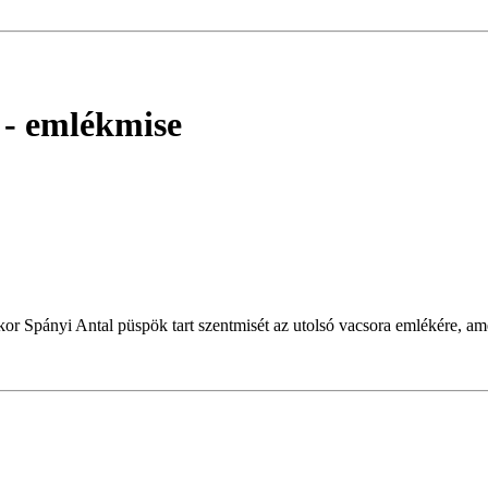
 - emlékmise
r Spányi Antal püspök tart szentmisét az utolsó vacsora emlékére, amel