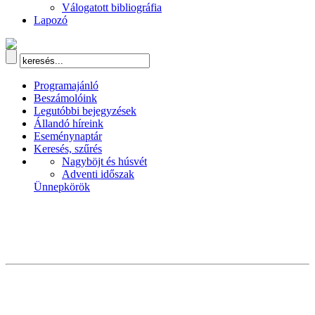
Válogatott bibliográfia
Lapozó
Programajánló
Beszámolóink
Legutóbbi bejegyzések
Állandó híreink
Eseménynaptár
Keresés, szűrés
Nagyböjt és húsvét
Adventi időszak
Ünnepkörök