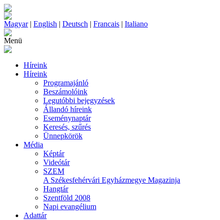
Magyar
|
English
|
Deutsch
|
Francais
|
Italiano
Menü
Híreink
Híreink
Programajánló
Beszámolóink
Legutóbbi bejegyzések
Állandó híreink
Eseménynaptár
Keresés, szűrés
Ünnepkörök
Média
Képtár
Videótár
SZEM
A Székesfehérvári Egyházmegye Magazinja
Hangtár
Szentföld 2008
Napi evangélium
Adattár