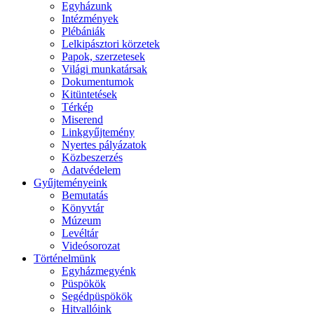
Egyházunk
Intézmények
Plébániák
Lelkipásztori körzetek
Papok, szerzetesek
Világi munkatársak
Dokumentumok
Kitüntetések
Térkép
Miserend
Linkgyűjtemény
Nyertes pályázatok
Közbeszerzés
Adatvédelem
Gyűjteményeink
Bemutatás
Könyvtár
Múzeum
Levéltár
Videósorozat
Történelmünk
Egyházmegyénk
Püspökök
Segédpüspökök
Hitvallóink