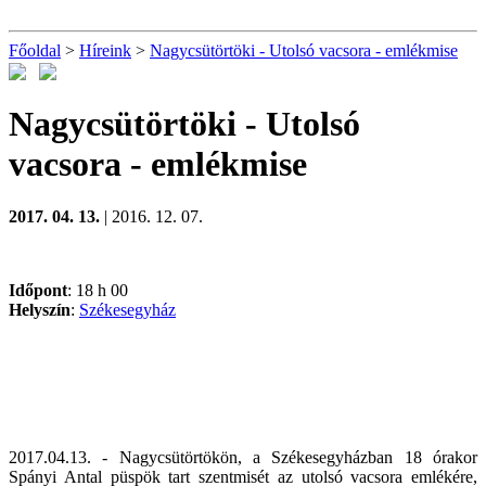
Főoldal
>
Híreink
>
Nagycsütörtöki - Utolsó vacsora - emlékmise
Nagycsütörtöki - Utolsó
vacsora - emlékmise
2017. 04. 13.
| 2016. 12. 07.
Időpont
: 18 h 00
Helyszín
:
Székesegyház
2017.04.13. - Nagycsütörtökön, a Székesegyházban 18 órakor
Spányi Antal püspök tart szentmisét az utolsó vacsora emlékére,