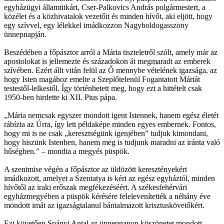
egyházügyi államtitkárt, Cser-Palkovics András polgármestert, a
közélet és a közhivatalok vezetőit és minden hívőt, aki eljött, hogy
egy szívvel, egy lélekkel imádkozzon Nagyboldogasszony
ünnepnapján.
Beszédében a főpásztor arról a Mária tiszteletről szólt, amely már az
apostolokat is jellemezte és századokon át megmaradt az emberek
szívében. Ezért állt vitán felül az Ő mennybe vételének igazsága, az
hogy Isten magához emelte a Szeplőtelenül Fogantatott Máriát
testestől-lelkestől. Így történhetett meg, hogy ezt a hittételt csak
1950-ben hirdette ki XII. Pius pápa.
„Mária nemcsak egyszer mondott igent Istennek, hanem egész életét
rábízta az Úrra, így lett példaképe minden egyes embernek. Fontos,
hogy mi is ne csak „keresztségünk igenjében” tudjuk kimondani,
hogy hiszünk Istenben, hanem meg is tudjunk maradni az iránta való
hűségben.” – mondta a megyés püspök.
A szentmise végén a főpásztor az üldözött keresztényekért
imádkozott, amelyet a Szentatya is kért az egész egyháztól, minden
hívőtől az iraki erőszak megfékezéséért. A székesfehérvári
egyházmegyében a püspök kérésére felelevenítették a néhány éve
mondott imát az igazságtalanul bántalmazott krisztuskövetőkért.
Ezt követően Spányi Antal az ünnepnapon köszönetet mondott