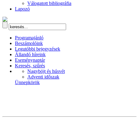
Válogatott bibliográfia
Lapozó
Programajánló
Beszámolóink
Legutóbbi bejegyzések
Állandó híreink
Eseménynaptár
Keresés, szűrés
Nagyböjt és húsvét
Adventi időszak
Ünnepkörök