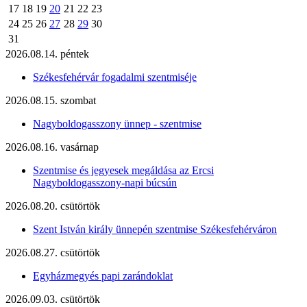
17
18
19
20
21
22
23
24
25
26
27
28
29
30
31
2026.08.14. péntek
Székesfehérvár fogadalmi szentmiséje
2026.08.15. szombat
Nagyboldogasszony ünnep - szentmise
2026.08.16. vasárnap
Szentmise és jegyesek megáldása az Ercsi
Nagyboldogasszony-napi búcsún
2026.08.20. csütörtök
Szent István király ünnepén szentmise Székesfehérváron
2026.08.27. csütörtök
Egyházmegyés papi zarándoklat
2026.09.03. csütörtök