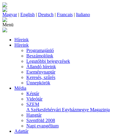
Magyar
|
English
|
Deutsch
|
Francais
|
Italiano
Menü
Híreink
Híreink
Programajánló
Beszámolóink
Legutóbbi bejegyzések
Állandó híreink
Eseménynaptár
Keresés, szűrés
Ünnepkörök
Média
Képtár
Videótár
SZEM
A Székesfehérvári Egyházmegye Magazinja
Hangtár
Szentföld 2008
Napi evangélium
Adattár