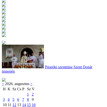
Püspöki szentmise Szent Donát
ünnepén
<
2026. augusztus
>
H
K
Sz
Cs
P
Sz
V
1
2
3
4
5
6
7
8
9
10
11
12
13
14
15
16