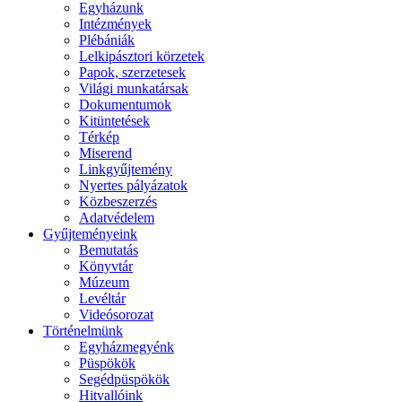
Egyházunk
Intézmények
Plébániák
Lelkipásztori körzetek
Papok, szerzetesek
Világi munkatársak
Dokumentumok
Kitüntetések
Térkép
Miserend
Linkgyűjtemény
Nyertes pályázatok
Közbeszerzés
Adatvédelem
Gyűjteményeink
Bemutatás
Könyvtár
Múzeum
Levéltár
Videósorozat
Történelmünk
Egyházmegyénk
Püspökök
Segédpüspökök
Hitvallóink