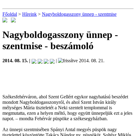
Főoldal
>
Híreink
>
Nagyboldogasszony ünnep - szentmise
Nagyboldogasszony ünnep -
szentmise
- beszámoló
2014. 08. 15. |
|
2014. 08. 21.
Székesfehérváron, ahol Szent Gellért egykor nagyhatású beszédet
mondott Nagyboldogasszonyról, és ahol Szent István király
mélységes Mária tiszteletét a Neki szentelt templommal is
megmutatta, ezen a helyen méltó, hogy együtt ünnepeljük ezt a jeles
napot. – mondta Fehérvár püspöke a székesegyházban.
Az ünnepi szentmisében Spányi Antal megyés püspök nagy
tisztelettel köszöntötte Takács Nándor ny. püspököt, Soltész Miklós