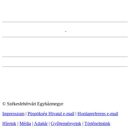
© Székesfehérvári Egyházmegye
Impresszum
|
Püspökség Hivatal e-mail
|
Honlapreferens e-mail
Híreink
|
Média
|
Adattár
|
Gyűjteményeink
|
Történelmünk