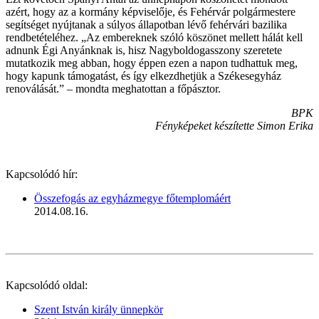
azért, hogy az a kormány képviselője, és Fehérvár polgármestere
segítséget nyújtanak a súlyos állapotban lévő fehérvári bazilika
rendbetételéhez. „Az embereknek szóló köszönet mellett hálát kell
adnunk Égi Anyánknak is, hisz Nagyboldogasszony szeretete
mutatkozik meg abban, hogy éppen ezen a napon tudhattuk meg,
hogy kapunk támogatást, és így elkezdhetjük a Székesegyház
renoválását.” – mondta meghatottan a főpásztor.
BPK
Fényképeket készítette Simon Erika
Kapcsolódó hír:
Összefogás az egyházmegye főtemplomáért
2014.08.16.
Kapcsolódó oldal:
Szent István király ünnepkör