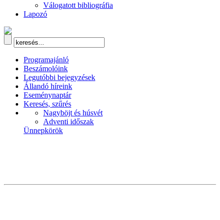
Válogatott bibliográfia
Lapozó
Programajánló
Beszámolóink
Legutóbbi bejegyzések
Állandó híreink
Eseménynaptár
Keresés, szűrés
Nagyböjt és húsvét
Adventi időszak
Ünnepkörök