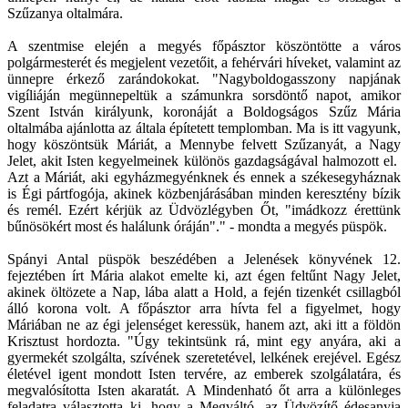
Szűzanya oltalmára.
A szentmise elején a megyés főpásztor köszöntötte a város
polgármesterét és megjelent vezetőit, a fehérvári híveket, valamint az
ünnepre érkező zarándokokat. "Nagyboldogasszony napjának
vigíliáján megünnepeltük a számunkra sorsdöntő napot, amikor
Szent István királyunk, koronáját a Boldogságos Szűz Mária
oltalmába ajánlotta az általa építetett templomban. Ma is itt vagyunk,
hogy köszöntsük Máriát, a Mennybe felvett Szűzanyát, a Nagy
Jelet, akit Isten kegyelmeinek különös gazdagságával halmozott el.
Azt a Máriát, aki egyházmegyénknek és ennek a székesegyháznak
is Égi pártfogója, akinek közbenjárásában minden keresztény bízik
és remél. Ezért kérjük az Üdvözlégyben Őt, "imádkozz érettünk
bűnösökért most és halálunk óráján"." - mondta a megyés püspök.
Spányi Antal püspök beszédében a Jelenések könyvének 12.
fejeztében írt Mária alakot emelte ki, azt égen feltűnt Nagy Jelet,
akinek öltözete a Nap, lába alatt a Hold, a fején tizenkét csillagból
álló korona volt. A főpásztor arra hívta fel a figyelmet, hogy
Máriában ne az égi jelenséget keressük, hanem azt, aki itt a földön
Krisztust hordozta. "Úgy tekintsünk rá, mint egy anyára, aki a
gyermekét szolgálta, szívének szeretetével, lelkének erejével. Egész
életével igent mondott Isten tervére, az emberek szolgálatára, és
megvalósította Isten akaratát. A Mindenható őt arra a különleges
feladatra választotta ki, hogy a Megváltó, az Üdvözítő édesanyja