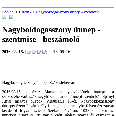
Főoldal
>
Híreink
>
Nagyboldogasszony ünnep - szentmise
Nagyboldogasszony ünnep -
szentmise
- beszámoló
2016. 08. 15. |
| 2016. 08. 16.
Nagyboldogasszony ünnepe Székesfehérváron
2016.08.15. - Szűz Mária mennybevételének ünnepén a
székesfehérvári székesegyházban tartott ünnepi szentmisét Spányi
Antal megyés püspök. Augusztus 15-ét, Nagyboldogasszony
ünnepét Szent István király is megülte, a mennybe felvett Szűzanyát
kezdettől fogva tisztelte Székesfehérváron. 1038-ban ezen az
ünnepen hunyt el, de halála előtt rábízta magát és országát a