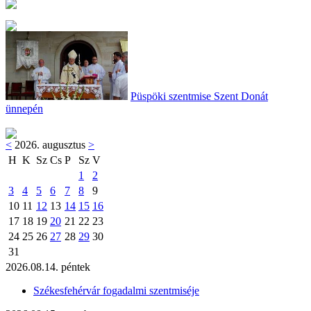
Püspöki szentmise Szent Donát
ünnepén
<
2026. augusztus
>
H
K
Sz
Cs
P
Sz
V
1
2
3
4
5
6
7
8
9
10
11
12
13
14
15
16
17
18
19
20
21
22
23
24
25
26
27
28
29
30
31
2026.08.14. péntek
Székesfehérvár fogadalmi szentmiséje