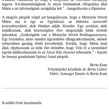
legyen. Kiválasztottságának és anyai feladatának elfogadása által
Mária a mi üdvösségünk szolgálója lett." - hangsúlyozta a főpásztor.
A megyés püspök végül azt hangsúlyozta, hogy a Mennybe felvett
Mária ma is egy az Egyházzal, az üldözést szenvedő
keresztényekkel, akik életüket adják Jézusért. Egy azokkal, akik
imádkoznak, akik közösségben élve megosztják hitük örömét
másokkal. „Szükségünk van a Mennybe felvett Boldogasszonyra,
Égi Anyánkra, akire minden ügyünkben ráhagyatkozhatunk, akinek
erényekben gazdag életét követhetjük. Kérjük, hogy Mária imái
által, eljuthassunk az örök élet örömébe, hogy Vele és a szentekkel
együtt találkozhassunk és az Atyai Ház részesei lehessünk.” - fejezte
be ünnepi gondolatait Spányi Antal püspök.
Berta Kata
Fényképeket készítette dr. Berta Gábor
Videó: Somogyi Tamás és Berta Kata
Korábbi évek beszámolói: