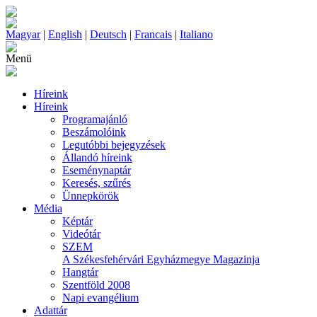
Magyar
|
English
|
Deutsch
|
Francais
|
Italiano
Menü
Híreink
Híreink
Programajánló
Beszámolóink
Legutóbbi bejegyzések
Állandó híreink
Eseménynaptár
Keresés, szűrés
Ünnepkörök
Média
Képtár
Videótár
SZEM
A Székesfehérvári Egyházmegye Magazinja
Hangtár
Szentföld 2008
Napi evangélium
Adattár