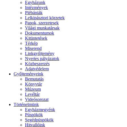
Egyházunk
Intézmények
Plébániák
Lelkipásztori körzetek
Papok, szerzetesek
Világi munkatársak
Dokumentumok
Kitüntetések
Térkép
Miserend
Linkgyűjtemény
Nyertes pályázatok
Közbeszerzés
Adatvédelem
Gyűjteményeink
Bemutatás
Könyvtár
Múzeum
Levéltár
Videósorozat
Történelmünk
Egyházmegyénk
Püspökök
Segédpüspökök
Hitvallóink