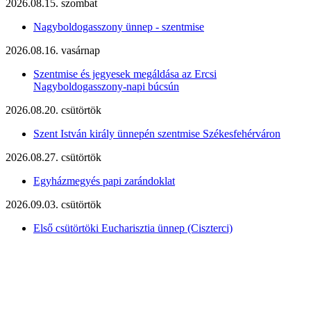
2026.08.15. szombat
Nagyboldogasszony ünnep - szentmise
2026.08.16. vasárnap
Szentmise és jegyesek megáldása az Ercsi
Nagyboldogasszony-napi búcsún
2026.08.20. csütörtök
Szent István király ünnepén szentmise Székesfehérváron
2026.08.27. csütörtök
Egyházmegyés papi zarándoklat
2026.09.03. csütörtök
Első csütörtöki Eucharisztia ünnep (Ciszterci)