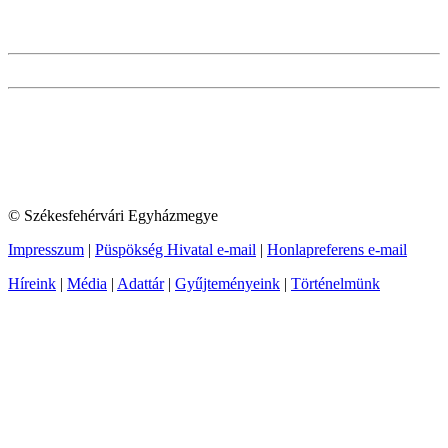
© Székesfehérvári Egyházmegye
Impresszum
|
Püspökség Hivatal e-mail
|
Honlapreferens e-mail
Híreink
|
Média
|
Adattár
|
Gyűjteményeink
|
Történelmünk