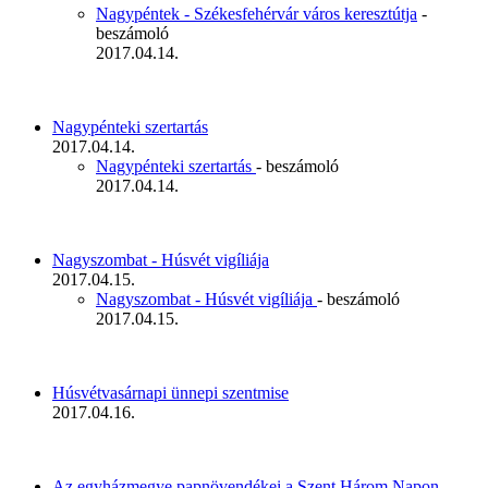
Nagypéntek - Székesfehérvár város keresztútja
-
beszámoló
2017.04.14.
Nagypénteki szertartás
2017.04.14.
Nagypénteki szertartás
- beszámoló
2017.04.14.
Nagyszombat - Húsvét vigíliája
2017.04.15.
Nagyszombat - Húsvét vigíliája
- beszámoló
2017.04.15.
Húsvétvasárnapi ünnepi szentmise
2017.04.16.
Az egyházmegye papnövendékei a Szent Három Napon
-