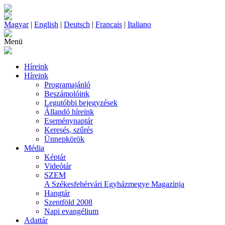
Magyar
|
English
|
Deutsch
|
Francais
|
Italiano
Menü
Híreink
Híreink
Programajánló
Beszámolóink
Legutóbbi bejegyzések
Állandó híreink
Eseménynaptár
Keresés, szűrés
Ünnepkörök
Média
Képtár
Videótár
SZEM
A Székesfehérvári Egyházmegye Magazinja
Hangtár
Szentföld 2008
Napi evangélium
Adattár