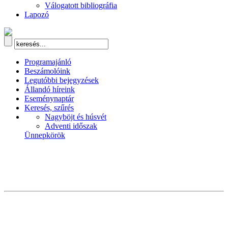
Válogatott bibliográfia
Lapozó
Programajánló
Beszámolóink
Legutóbbi bejegyzések
Állandó híreink
Eseménynaptár
Keresés, szűrés
Nagyböjt és húsvét
Adventi időszak
Ünnepkörök