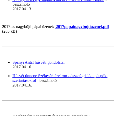
beszámoló
2017.04.13.
2017-es nagyböjti pápai üzenet:
2017papainagybojtiuzenet.pdf
(283 kB)
Spányi Antal húsvéti gondolatai
2017.04.16.
Húsvét ünnepe Székesfehérváron - összefoglaló a püspöki
szertartásokról
- beszámoló
2017.04.16.