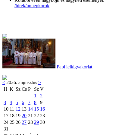
Korábbi évek nagyböjti és nagyheti eseményei:
/hirek/unnepkorok
Papi lelkigyakorlat
<
2026. augusztus
>
H
K
Sz
Cs
P
Sz
V
1
2
3
4
5
6
7
8
9
10
11
12
13
14
15
16
17
18
19
20
21
22
23
24
25
26
27
28
29
30
31