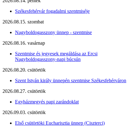
2026.08.14. péntek
Székesfehérvár fogadalmi szentmiséje
2026.08.15. szombat
Nagyboldogasszony ünnep - szentmise
2026.08.16. vasárnap
Szentmise és jegyesek megáldása az Ercsi
Nagyboldogasszony-napi búcsún
2026.08.20. csütörtök
Szent István király ünnepén szentmise Székesfehérváron
2026.08.27. csütörtök
Egyházmegyés papi zarándoklat
2026.09.03. csütörtök
Első csütörtöki Eucharisztia ünnep (Ciszterci)