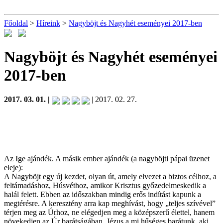
Főoldal
>
Híreink
>
Nagyböjt és Nagyhét eseményei 2017-ben
Nagyböjt és Nagyhét eseményei
2017-ben
2017. 03. 01. |
| 2017. 02. 27.
Az Ige ajándék. A másik ember ajándék (a nagyböjti pápai üzenet
eleje):
A Nagyböjt egy új kezdet, olyan út, amely elvezet a biztos célhoz, a
feltámadáshoz, Húsvéthoz, amikor Krisztus győzedelmeskedik a
halál felett. Ebben az időszakban mindig erős indítást kapunk a
megtérésre. A keresztény arra kap meghívást, hogy „teljes szívével”
térjen meg az Úrhoz, ne elégedjen meg a középszerű élettel, hanem
növekedjen az Úr barátságában. Jézus a mi hűséges barátunk, aki