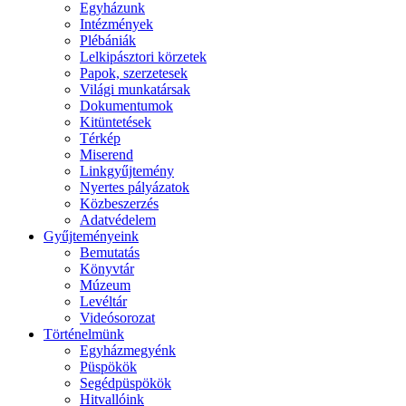
Egyházunk
Intézmények
Plébániák
Lelkipásztori körzetek
Papok, szerzetesek
Világi munkatársak
Dokumentumok
Kitüntetések
Térkép
Miserend
Linkgyűjtemény
Nyertes pályázatok
Közbeszerzés
Adatvédelem
Gyűjteményeink
Bemutatás
Könyvtár
Múzeum
Levéltár
Videósorozat
Történelmünk
Egyházmegyénk
Püspökök
Segédpüspökök
Hitvallóink