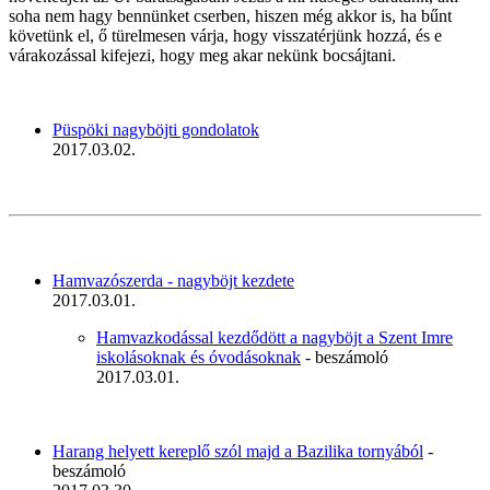
soha nem hagy bennünket cserben, hiszen még akkor is, ha bűnt
követünk el, ő türelmesen várja, hogy visszatérjünk hozzá, és e
várakozással kifejezi, hogy meg akar nekünk bocsájtani.
Püspöki nagyböjti gondolatok
2017.03.02.
Hamvazószerda - nagyböjt kezdete
2017.03.01.
Hamvazkodással kezdődött a nagyböjt a Szent Imre
iskolásoknak és óvodásoknak
- beszámoló
2017.03.01.
Harang helyett kereplő szól majd a Bazilika tornyából
-
beszámoló