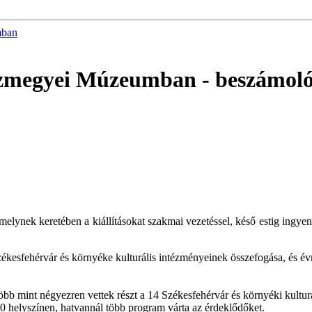
mban
ázmegyei Múzeumban
- beszámol
ynek keretében a kiállításokat szakmai vezetéssel, késő estig ingyen
kesfehérvár és környéke kulturális intézményeinek összefogása, és é
bb mint négyezren vettek részt a 14 Székesfehérvár és környéki kul
0 helyszínen, hatvannál több program várta az érdeklődőket.