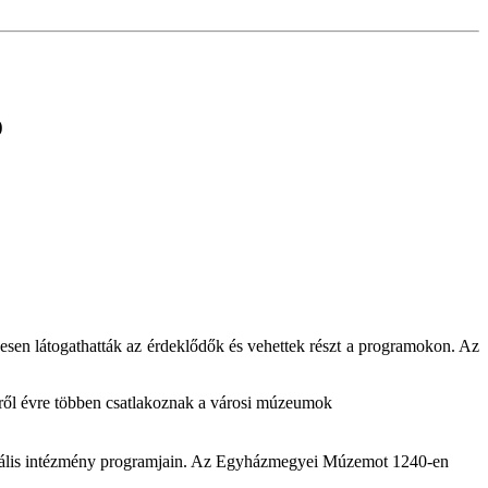
ó
esen látogathatták az érdeklődők és vehettek részt a programokon. Az
vről évre többen csatlakoznak a városi múzeumok
turális intézmény programjain. Az Egyházmegyei Múzemot 1240-en