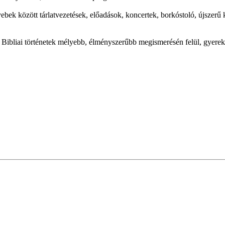
bek között tárlatvezetések, előadások, koncertek, borkóstoló, újszerű k
ibliai történetek mélyebb, élményszerűbb megismerésén felül, gyerekf