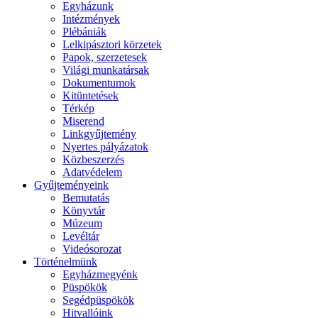
Egyházunk
Intézmények
Plébániák
Lelkipásztori körzetek
Papok, szerzetesek
Világi munkatársak
Dokumentumok
Kitüntetések
Térkép
Miserend
Linkgyűjtemény
Nyertes pályázatok
Közbeszerzés
Adatvédelem
Gyűjteményeink
Bemutatás
Könyvtár
Múzeum
Levéltár
Videósorozat
Történelmünk
Egyházmegyénk
Püspökök
Segédpüspökök
Hitvallóink