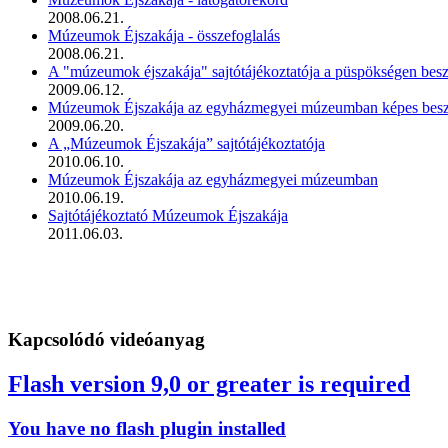
2008.06.21.
Múzeumok Éjszakája - összefoglalás
2008.06.21.
A "múzeumok éjszakája" sajtótájékoztatója a püspökségen bes
2009.06.12.
Múzeumok Éjszakája az egyházmegyei múzeumban képes bes
2009.06.20.
A „Múzeumok Éjszakája” sajtótájékoztatója
2010.06.10.
Múzeumok Éjszakája az egyházmegyei múzeumban
2010.06.19.
Sajtótájékoztató Múzeumok Éjszakája
2011.06.03.
Kapcsolódó videóanyag
Flash version 9,0 or greater is required
You have no flash plugin installed