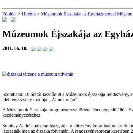
Főoldal
>
Híreink
>
Múzeumok Éjszakája az Egyházmegyei Múzeu
Múzeumok Éjszakája az Egyh
2011. 06. 18. |
Szombaton 16 órától kezdődött a Múzeumok éjszakája rendezvény, amel
idei rendezvény mottója: „Álmok útján”.
A Múzeumok Éjszakája programsorozat történetében egyedülálló a Szé
kezdeményezéséhez.
Smohay András múzeumigazgató a rendezvény koordinátora szerint tö
látogatták meg az éjszaka folyamán. A rendezvénysorozat keretében 2