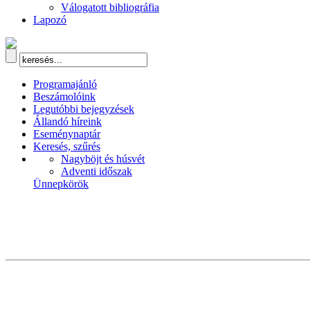
Válogatott bibliográfia
Lapozó
Programajánló
Beszámolóink
Legutóbbi bejegyzések
Állandó híreink
Eseménynaptár
Keresés, szűrés
Nagyböjt és húsvét
Adventi időszak
Ünnepkörök