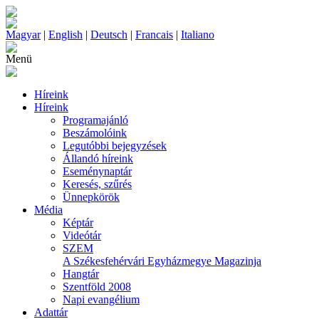
Magyar
|
English
|
Deutsch
|
Francais
|
Italiano
Menü
Híreink
Híreink
Programajánló
Beszámolóink
Legutóbbi bejegyzések
Állandó híreink
Eseménynaptár
Keresés, szűrés
Ünnepkörök
Média
Képtár
Videótár
SZEM
A Székesfehérvári Egyházmegye Magazinja
Hangtár
Szentföld 2008
Napi evangélium
Adattár