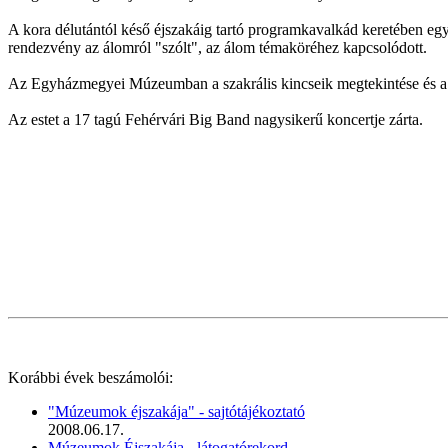
A kora délutántól késő éjszakáig tartó programkavalkád keretében egye
rendezvény az álomról "szólt", az álom témaköréhez kapcsolódott.
Az Egyházmegyei Múzeumban a szakrális kincseik megtekintése és a B
Az estet a 17 tagú Fehérvári Big Band nagysikerű koncertje zárta.
Korábbi évek beszámolói:
"Múzeumok éjszakája" - sajtótájékoztató
2008.06.17.
Múzeumok Éjszakája - látogatórekord