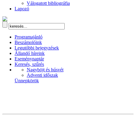
Válogatott bibliográfia
Lapozó
Programajánló
Beszámolóink
Legutóbbi bejegyzések
Állandó híreink
Eseménynaptár
Keresés, szűrés
Nagyböjt és húsvét
Adventi időszak
Ünnepkörök