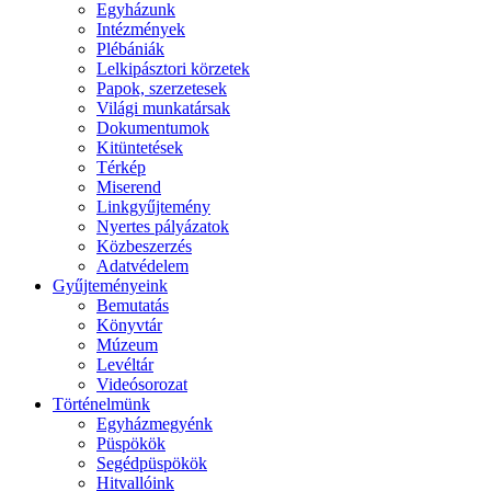
Egyházunk
Intézmények
Plébániák
Lelkipásztori körzetek
Papok, szerzetesek
Világi munkatársak
Dokumentumok
Kitüntetések
Térkép
Miserend
Linkgyűjtemény
Nyertes pályázatok
Közbeszerzés
Adatvédelem
Gyűjteményeink
Bemutatás
Könyvtár
Múzeum
Levéltár
Videósorozat
Történelmünk
Egyházmegyénk
Püspökök
Segédpüspökök
Hitvallóink