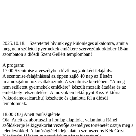
2025.10.18. - Szeretettel hívunk egy különleges alkalomra, amit a
meg nem született gyermekek emlékére szervezünk október 18-án,
szombaton a diósdi Szent Gellért-templomban!
A program:
17.00 Szentmise a veszélyben lévő magzatokért felajánlva
A szentmise-felajánlással az éppen zajló 40 nap az Életért
imamozgalomhoz csatlakozunk. A szentmise keretében: "A meg
nem született gyermekek emlékére" készült mozaik átadása és az
emlékhely felszentelése. A mozaik emléktárgyat Kiss Viktória
(viktoriamosaicart.hu) készítette és ajánlotta fel a diósdi
templomnak.
18.00 Olaj Anett tanúságtétele
Olaj Anett az abortusz.hu honlap alapítója, valamint a Ráhel
szőlőskertje lelkigyakorlat vezetője személyes történetét osztja meg a
jelenlévőkkel. A tanúságtétel ideje alatt a szomszédos Kék Géza