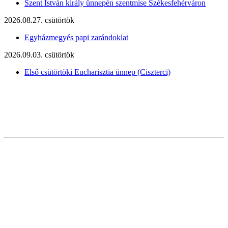
Szent István király ünnepén szentmise Székesfehérváron
2026.08.27. csütörtök
Egyházmegyés papi zarándoklat
2026.09.03. csütörtök
Első csütörtöki Eucharisztia ünnep (Ciszterci)