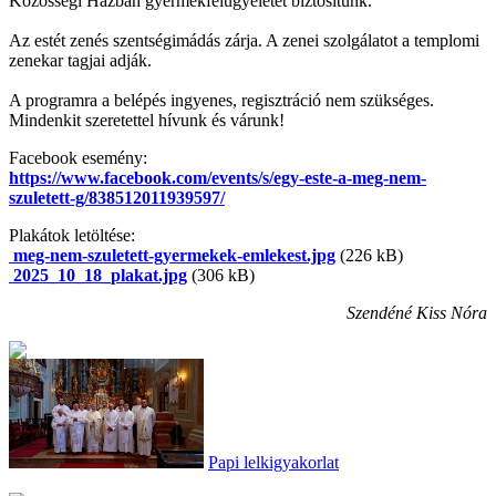
Közösségi Házban gyermekfelügyeletet biztosítunk.
Az estét zenés szentségimádás zárja. A zenei szolgálatot a templomi
zenekar tagjai adják.
A programra a belépés ingyenes, regisztráció nem szükséges.
Mindenkit szeretettel hívunk és várunk!
Facebook esemény:
https://www.facebook.com/events/s/egy-este-a-meg-nem-
szuletett-g/838512011939597/
Plakátok letöltése:
meg-nem-szuletett-gyermekek-emlekest.jpg
(226 kB)
2025_10_18_plakat.jpg
(306 kB)
Szendéné Kiss Nóra
Papi lelkigyakorlat