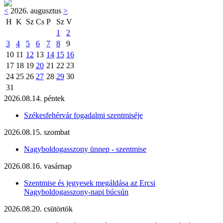
<
2026. augusztus
>
H
K
Sz
Cs
P
Sz
V
1
2
3
4
5
6
7
8
9
10
11
12
13
14
15
16
17
18
19
20
21
22
23
24
25
26
27
28
29
30
31
2026.08.14. péntek
Székesfehérvár fogadalmi szentmiséje
2026.08.15. szombat
Nagyboldogasszony ünnep - szentmise
2026.08.16. vasárnap
Szentmise és jegyesek megáldása az Ercsi
Nagyboldogasszony-napi búcsún
2026.08.20. csütörtök