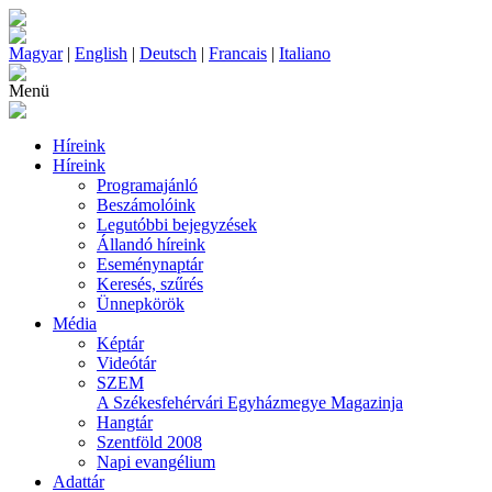
Magyar
|
English
|
Deutsch
|
Francais
|
Italiano
Menü
Híreink
Híreink
Programajánló
Beszámolóink
Legutóbbi bejegyzések
Állandó híreink
Eseménynaptár
Keresés, szűrés
Ünnepkörök
Média
Képtár
Videótár
SZEM
A Székesfehérvári Egyházmegye Magazinja
Hangtár
Szentföld 2008
Napi evangélium
Adattár