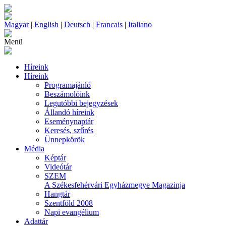
Magyar
|
English
|
Deutsch
|
Francais
|
Italiano
Menü
Híreink
Híreink
Programajánló
Beszámolóink
Legutóbbi bejegyzések
Állandó híreink
Eseménynaptár
Keresés, szűrés
Ünnepkörök
Média
Képtár
Videótár
SZEM
A Székesfehérvári Egyházmegye Magazinja
Hangtár
Szentföld 2008
Napi evangélium
Adattár