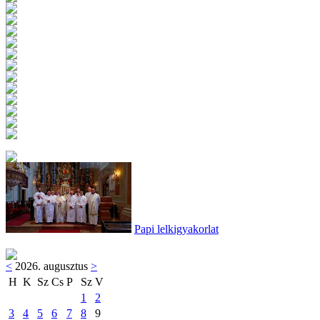
Papi lelkigyakorlat
<
2026. augusztus
>
H
K
Sz
Cs
P
Sz
V
1
2
3
4
5
6
7
8
9