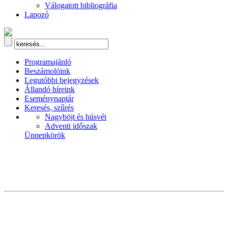
Válogatott bibliográfia
Lapozó
Programajánló
Beszámolóink
Legutóbbi bejegyzések
Állandó híreink
Eseménynaptár
Keresés, szűrés
Nagyböjt és húsvét
Adventi időszak
Ünnepkörök