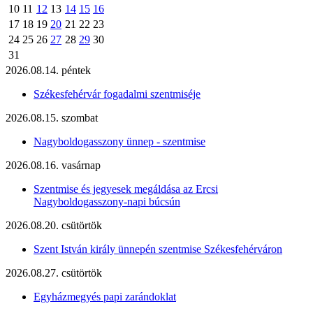
10
11
12
13
14
15
16
17
18
19
20
21
22
23
24
25
26
27
28
29
30
31
2026.08.14. péntek
Székesfehérvár fogadalmi szentmiséje
2026.08.15. szombat
Nagyboldogasszony ünnep - szentmise
2026.08.16. vasárnap
Szentmise és jegyesek megáldása az Ercsi
Nagyboldogasszony-napi búcsún
2026.08.20. csütörtök
Szent István király ünnepén szentmise Székesfehérváron
2026.08.27. csütörtök
Egyházmegyés papi zarándoklat