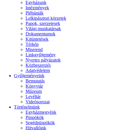
Egyházunk
Intézmények
Plébániák
Lelkipásztori körzetek
Papok, szerzetesek
Világi munkatársak
Dokumentumok
Kitüntetések
Térkép
Miserend
Linkgyűjtemény
Nyertes pályázatok
Közbeszerzés
Adatvédelem
Gyűjteményeink
Bemutatás
Könyvtár
Múzeum
Levéltár
Videósorozat
Történelmünk
Egyházmegyénk
Püspökök
Segédpüspökök
Hitvallóink