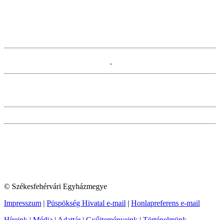
© Székesfehérvári Egyházmegye
Impresszum
|
Püspökség Hivatal e-mail
|
Honlapreferens e-mail
Híreink
|
Média
|
Adattár
|
Gyűjteményeink
|
Történelmünk