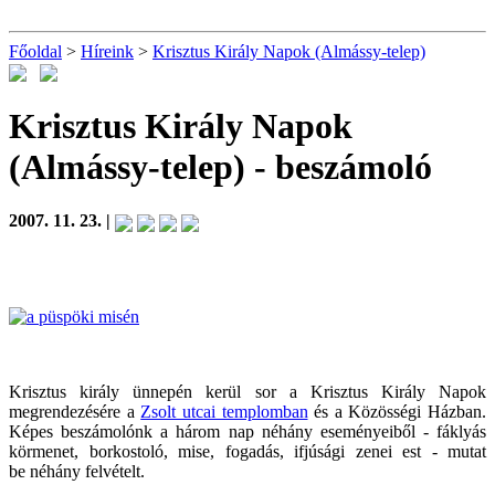
Főoldal
>
Híreink
>
Krisztus Király Napok (Almássy-telep)
Krisztus Király Napok
(Almássy-telep)
- beszámoló
2007. 11. 23. |
Krisztus király ünnepén kerül sor a Krisztus Király Napok
megrendezésére a
Zsolt utcai templomban
és a Közösségi Házban.
Képes beszámolónk a három nap néhány eseményeiből - fáklyás
körmenet, borkostoló, mise, fogadás, ifjúsági zenei est - mutat
be néhány felvételt.